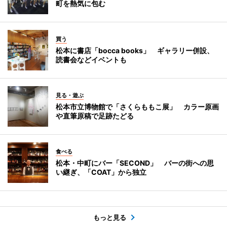
町を熱気に包む
買う
松本に書店「bocca books」 ギャラリー併設、
読書会などイベントも
見る・遊ぶ
松本市立博物館で「さくらももこ展」 カラー原画
や直筆原稿で足跡たどる
食べる
松本・中町にバー「SECOND」 バーの街への思
い継ぎ、「COAT」から独立
もっと見る