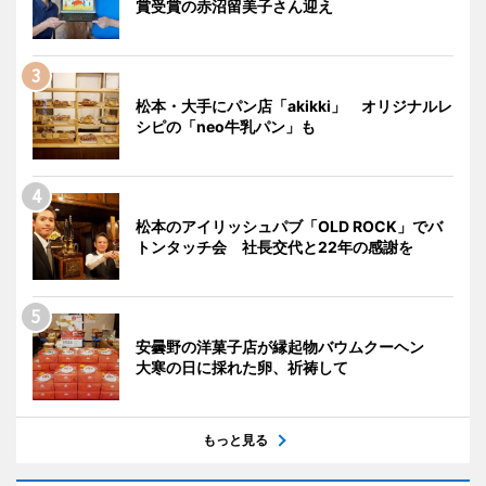
賞受賞の赤沼留美子さん迎え
松本・大手にパン店「akikki」 オリジナルレ
シピの「neo牛乳パン」も
松本のアイリッシュパブ「OLD ROCK」でバ
トンタッチ会 社長交代と22年の感謝を
安曇野の洋菓子店が縁起物バウムクーヘン
大寒の日に採れた卵、祈祷して
もっと見る