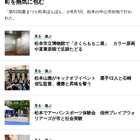
町を熱気に包む
「第52回夏まつり松本ぼんぼん」が8月1日、松本の中心市街地で行わ
れた。
見る・遊ぶ
松本市立博物館で「さくらももこ展」 カラー原画
や直筆原稿で足跡たどる
見る・遊ぶ
松本山雅がキックオフイベント 選手12人と石崎
信弘監督、優勝と昇格を誓う
見る・遊ぶ
松本でアーバンスポーツ体験会 信州ブレイブウォ
リアーズが市と社会実験