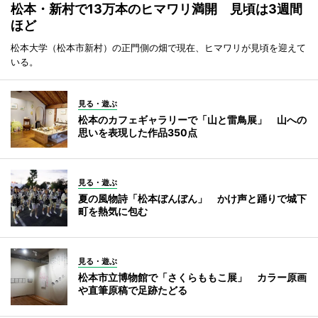
松本・新村で13万本のヒマワリ満開 見頃は3週間
ほど
松本大学（松本市新村）の正門側の畑で現在、ヒマワリが見頃を迎えて
いる。
見る・遊ぶ
松本のカフェギャラリーで「山と雷鳥展」 山への
思いを表現した作品350点
見る・遊ぶ
夏の風物詩「松本ぼんぼん」 かけ声と踊りで城下
町を熱気に包む
見る・遊ぶ
松本市立博物館で「さくらももこ展」 カラー原画
や直筆原稿で足跡たどる