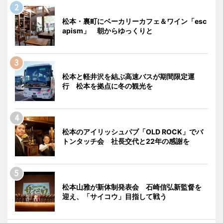
松本・裏町にベーカリーカフェ＆ワイン「esc
apism」 朝からゆっくりと
松本と軽井沢を結ぶ高速バスが期間限定運
行 松本を拠点に冬の観光を
松本のアイリッシュパブ「OLD ROCK」でバ
トンタッチ会 社長交代と22年の感謝を
松本山雅が新体制発表会 石崎信弘新監督を
迎え、「サイコウ」目指して戦う