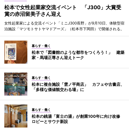
松本で女性起業家交流イベント 「J300」大賞受
賞の赤沼留美子さん迎え
女性起業家による交流イベント「ミニJ300長野」が9月10日、体験型宿
泊施設「マツモトサトヤマドアーズ」（松本市下岡田）で開催される。
暮らす・働く
松本で「図書館のような都市をつくろう！」 建築
家・馬場正尊さん迎えトーク
暮らす・働く
松本に複合施設「雲ノ平商店」 カフェや古書店、
「多様な価値観交わる場」に
暮らす・働く
松本の銭湯「富士の湯」が創業100年に向け改修
ロビーとサウナ新設