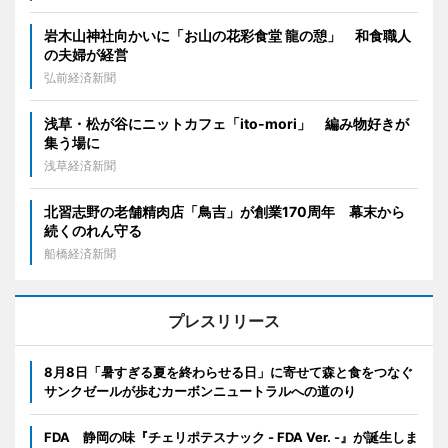
岩木山神社向かいに「お山の花彩食堂 龍の憩」 和食職人
の夫婦が経営
弘前経済新聞
浅草・松が谷にニットカフェ「ito-mori」 編み物好きが
集う場に
浅草経済新聞
北習志野の老舗精肉店「鳥吉」が創業170周年 幕末から
続くのれん守る
船橋経済新聞
プレスリリース
8月8日「暑すぎる夏を終わらせる日」に寄せて森と食をつなぐ
サンクゼールが歩むカーボンニュートラルへの道のり
FDA 静岡の味『チェリポテスナック - FDA Ver. -』が誕生しま