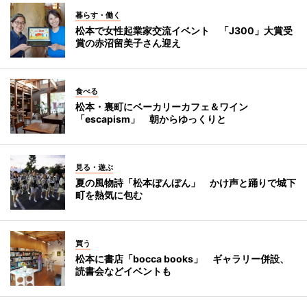
暮らす・働く
松本で女性起業家交流イベント 「J300」大賞受
賞の赤沼留美子さん迎え
食べる
松本・裏町にベーカリーカフェ＆ワイン
「escapism」 朝からゆっくりと
見る・遊ぶ
夏の風物詩「松本ぼんぼん」 かけ声と踊りで城下
町を熱気に包む
買う
松本に書店「bocca books」 ギャラリー併設、
読書会などイベントも