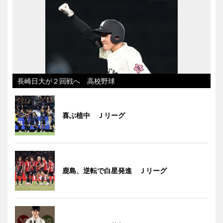
長崎日大が２回戦へ 高校野球
喜ぶ植中 Ｊリーグ
鹿島、逆転で白星発進 Ｊリーグ