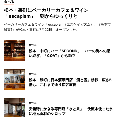
食べる
松本・裏町にベーカリーカフェ＆ワイン
「escapism」 朝からゆっくりと
ベーカリーカフェ＆ワイン「escapism（エスケイピズム）」（松本市
城東1）が松本・裏町に7月22日、オープンした。
食べる
松本・中町にバー「SECOND」 バーの街への思
い継ぎ、「COAT」から独立
食べる
松本・緑町に日本酒専門店「酒と雪」移転 広さ5
倍も、これまで通り接客重視
食べる
安曇野にかき氷専門店「水と果」 伏流水使った氷
に地元食材のシロップ