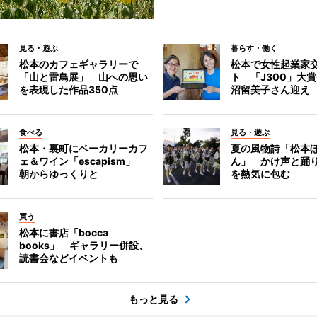
見る・遊ぶ
暮らす・働く
松本のカフェギャラリーで
松本で女性起業家
「山と雷鳥展」 山への思い
ト 「J300」大
を表現した作品350点
沼留美子さん迎え
食べる
見る・遊ぶ
松本・裏町にベーカリーカフ
夏の風物詩「松本
ェ＆ワイン「escapism」
ん」 かけ声と踊
朝からゆっくりと
を熱気に包む
買う
松本に書店「bocca
books」 ギャラリー併設、
読書会などイベントも
もっと見る