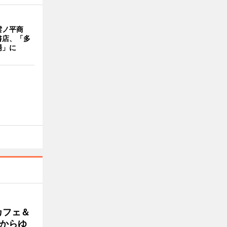
雲ノ平商
書店、「多
場」に
カフェ＆
朝からゆ