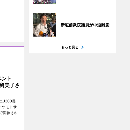
新垣前衆院議員が中道離党
もっと見る
イベント
沼留美子さ
J300長
マツモトサ
で開催され