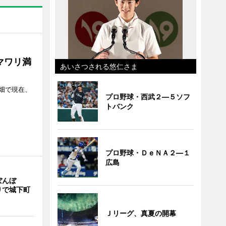
マワリ満
あいさつされる悠仁さま
畑で現在、
プロ野球・西武２―５ソフ
トバンク
プロ野球・ＤｅＮＡ２―１
広島
ぼんぼ
りで城下町
Ｊリーグ、真夏の開幕