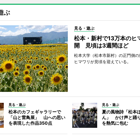
遊ぶ
見る・遊ぶ
松本・新村で13万本のヒ
開 見頃は3週間ほど
松本大学（松本市新村）の正門側の
ヒマワリが見頃を迎えている。
見る・遊ぶ
見る・遊ぶ
松本のカフェギャラリーで
夏の風物詩「松本
「山と雷鳥展」 山への思い
ん」 かけ声と踊
を表現した作品350点
を熱気に包む