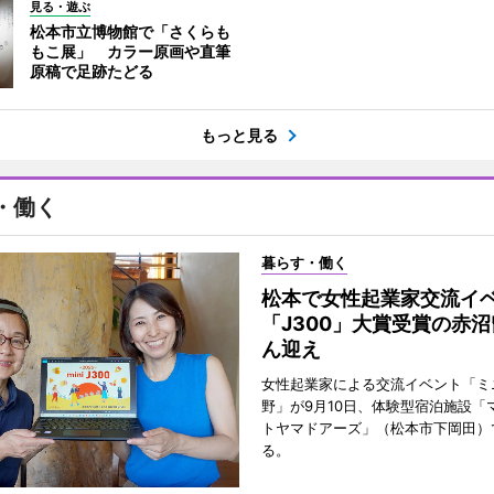
見る・遊ぶ
松本市立博物館で「さくらも
もこ展」 カラー原画や直筆
原稿で足跡たどる
もっと見る
・働く
暮らす・働く
松本で女性起業家交流
「J300」大賞受賞の赤
ん迎え
女性起業家による交流イベント「ミニ
野」が9月10日、体験型宿泊施設「
トヤマドアーズ」（松本市下岡田）
る。