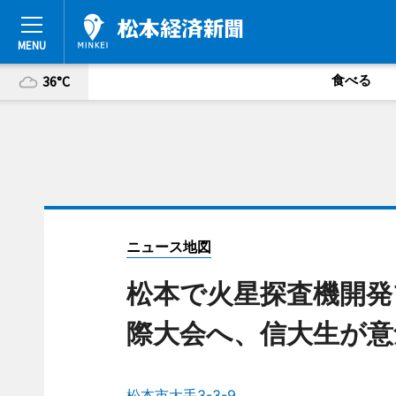
食べる
36°C
ニュース地図
松本で火星探査機開発
際大会へ、信大生が意
松本市大手3-3-9