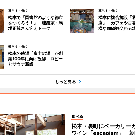
暮らす・働く
暮らす・働く
松本で「図書館のような都市
松本に複合施設「
をつくろう！」 建築家・馬
店」 カフェや古
場正尊さん迎えトーク
様な価値観交わる
暮らす・働く
松本の銭湯「富士の湯」が創
業100年に向け改修 ロビー
とサウナ新設
もっと見る
食べる
松本・裏町にベーカリー
ワイン「escapism」 