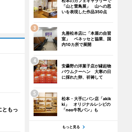
松本のカフェギャラリーで
「山と雷鳥展」 山への思
いを表現した作品350点
丸善松本店に「本屋の自習
室」 ベネッセと協業、国
内10カ所で展開
安曇野の洋菓子店が縁起物
バウムクーヘン 大寒の日
」
に採れた卵、祈祷して
松本・大手にパン店「akik
ki」 オリジナルレシピの
にともっ
「neo牛乳パン」も
もっと見る