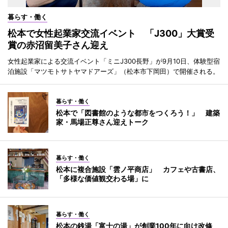
暮らす・働く
松本で女性起業家交流イベント 「J300」大賞受
賞の赤沼留美子さん迎え
女性起業家による交流イベント「ミニJ300長野」が9月10日、体験型宿
泊施設「マツモトサトヤマドアーズ」（松本市下岡田）で開催される。
暮らす・働く
松本で「図書館のような都市をつくろう！」 建築
家・馬場正尊さん迎えトーク
暮らす・働く
松本に複合施設「雲ノ平商店」 カフェや古書店、
「多様な価値観交わる場」に
暮らす・働く
松本の銭湯「富士の湯」が創業100年に向け改修