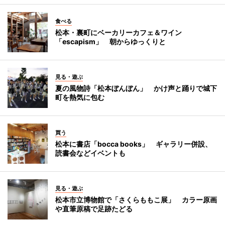
食べる
松本・裏町にベーカリーカフェ＆ワイン
「escapism」 朝からゆっくりと
見る・遊ぶ
夏の風物詩「松本ぼんぼん」 かけ声と踊りで城下
町を熱気に包む
買う
松本に書店「bocca books」 ギャラリー併設、
読書会などイベントも
見る・遊ぶ
松本市立博物館で「さくらももこ展」 カラー原画
や直筆原稿で足跡たどる