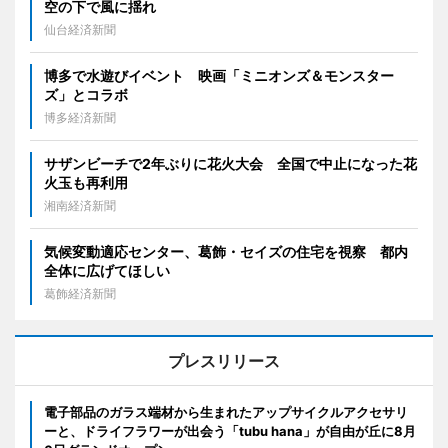
空の下で風に揺れ
仙台経済新聞
博多で水遊びイベント 映画「ミニオンズ＆モンスター
ズ」とコラボ
博多経済新聞
サザンビーチで2年ぶりに花火大会 全国で中止になった花
火玉も再利用
湘南経済新聞
気候変動適応センター、葛飾・セイズの住宅を視察 都内
全体に広げてほしい
葛飾経済新聞
プレスリリース
電子部品のガラス端材から生まれたアップサイクルアクセサリ
ーと、ドライフラワーが出会う「tubu hana」が自由が丘に8月