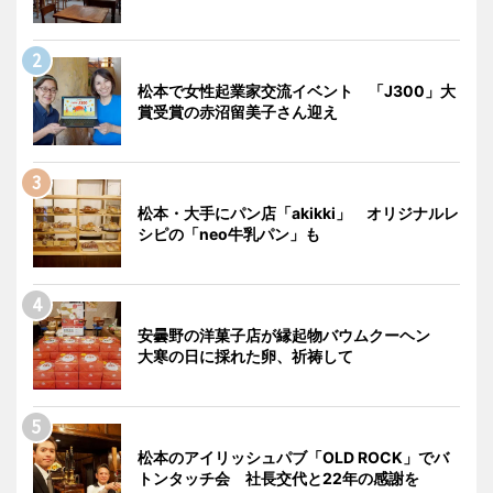
松本で女性起業家交流イベント 「J300」大
賞受賞の赤沼留美子さん迎え
松本・大手にパン店「akikki」 オリジナルレ
シピの「neo牛乳パン」も
安曇野の洋菓子店が縁起物バウムクーヘン
大寒の日に採れた卵、祈祷して
松本のアイリッシュパブ「OLD ROCK」でバ
トンタッチ会 社長交代と22年の感謝を