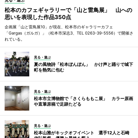
見る・遊ぶ
松本のカフェギャラリーで「山と雷鳥展」 山への
思いを表現した作品350点
企画展「山と雷鳥展10」が現在、松本市のギャラリーカフェ
「Gargas（ガルガ）」（松本市深志3、TEL 0263-39-5556）で開催さ
れている。
見る・遊ぶ
夏の風物詩「松本ぼんぼん」 かけ声と踊りで城下
町を熱気に包む
見る・遊ぶ
松本市立博物館で「さくらももこ展」 カラー原画
や直筆原稿で足跡たどる
見る・遊ぶ
松本山雅がキックオフイベント 選手12人と石崎