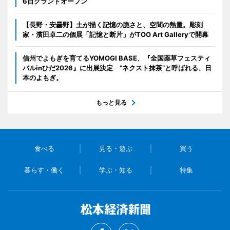
6日グランドオープン
【長野・安曇野】土が描く記憶の脆さと、空間の熱量。彫刻
家・濱田卓二の個展「記憶と断片」がTOO Art Galleryで開幕
信州でよもぎを育てるYOMOGI BASE、『全国薬草フェスティ
バルinひだ2026』に出展決定 “ネクスト抹茶”と呼ばれる、日
本のよもぎ。
もっと見る
食べる
見る・遊ぶ
買う
暮らす・働く
学ぶ・知る
特集