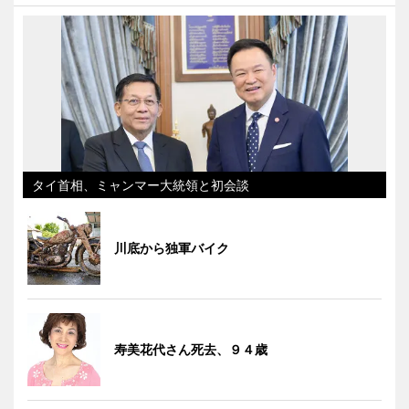
タイ首相、ミャンマー大統領と初会談
川底から独軍バイク
寿美花代さん死去、９４歳