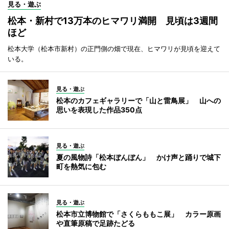
見る・遊ぶ
松本・新村で13万本のヒマワリ満開 見頃は3週間
ほど
松本大学（松本市新村）の正門側の畑で現在、ヒマワリが見頃を迎えて
いる。
見る・遊ぶ
松本のカフェギャラリーで「山と雷鳥展」 山への
思いを表現した作品350点
見る・遊ぶ
夏の風物詩「松本ぼんぼん」 かけ声と踊りで城下
町を熱気に包む
見る・遊ぶ
松本市立博物館で「さくらももこ展」 カラー原画
や直筆原稿で足跡たどる