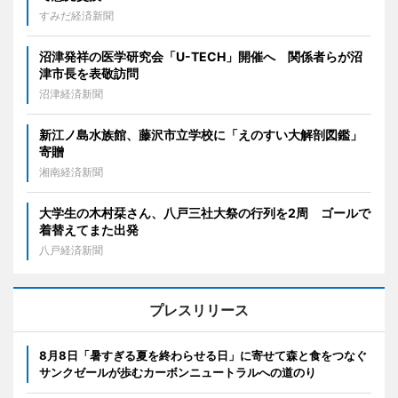
すみだ経済新聞
沼津発祥の医学研究会「U-TECH」開催へ 関係者らが沼
津市長を表敬訪問
沼津経済新聞
新江ノ島水族館、藤沢市立学校に「えのすい大解剖図鑑」
寄贈
湘南経済新聞
大学生の木村栞さん、八戸三社大祭の行列を2周 ゴールで
着替えてまた出発
八戸経済新聞
プレスリリース
8月8日「暑すぎる夏を終わらせる日」に寄せて森と食をつなぐ
サンクゼールが歩むカーボンニュートラルへの道のり