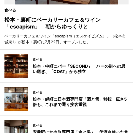
食べる
松本・裏町にベーカリーカフェ＆ワイン
「escapism」 朝からゆっくりと
ベーカリーカフェ＆ワイン「escapism（エスケイピズム）」（松本市
城東1）が松本・裏町に7月22日、オープンした。
食べる
松本・中町にバー「SECOND」 バーの街への思
い継ぎ、「COAT」から独立
食べる
松本・緑町に日本酒専門店「酒と雪」移転 広さ5
倍も、これまで通り接客重視
食べる
安曇野にかき氷専門店「水と果」 伏流水使った氷