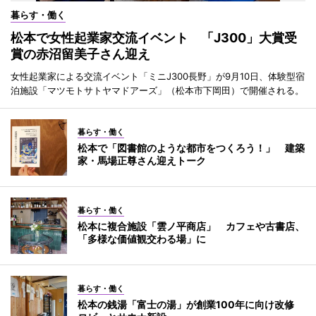
暮らす・働く
松本で女性起業家交流イベント 「J300」大賞受
賞の赤沼留美子さん迎え
女性起業家による交流イベント「ミニJ300長野」が9月10日、体験型宿
泊施設「マツモトサトヤマドアーズ」（松本市下岡田）で開催される。
暮らす・働く
松本で「図書館のような都市をつくろう！」 建築
家・馬場正尊さん迎えトーク
暮らす・働く
松本に複合施設「雲ノ平商店」 カフェや古書店、
「多様な価値観交わる場」に
暮らす・働く
松本の銭湯「富士の湯」が創業100年に向け改修