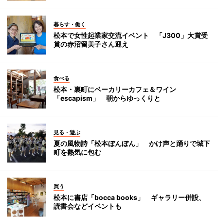
暮らす・働く
松本で女性起業家交流イベント 「J300」大賞受
賞の赤沼留美子さん迎え
食べる
松本・裏町にベーカリーカフェ＆ワイン
「escapism」 朝からゆっくりと
見る・遊ぶ
夏の風物詩「松本ぼんぼん」 かけ声と踊りで城下
町を熱気に包む
買う
松本に書店「bocca books」 ギャラリー併設、
読書会などイベントも