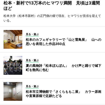
松本・新村で13万本のヒマワリ満開 見頃は3週間
ほど
松本大学（松本市新村）の正門側の畑で現在、ヒマワリが見頃を迎えて
いる。
見る・遊ぶ
松本のカフェギャラリーで「山と雷鳥展」 山への
思いを表現した作品350点
見る・遊ぶ
夏の風物詩「松本ぼんぼん」 かけ声と踊りで城下
町を熱気に包む
見る・遊ぶ
松本市立博物館で「さくらももこ展」 カラー原画
や直筆原稿で足跡たどる