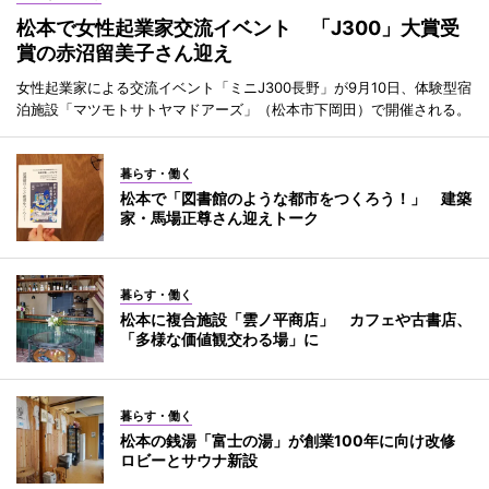
松本で女性起業家交流イベント 「J300」大賞受
賞の赤沼留美子さん迎え
女性起業家による交流イベント「ミニJ300長野」が9月10日、体験型宿
泊施設「マツモトサトヤマドアーズ」（松本市下岡田）で開催される。
暮らす・働く
松本で「図書館のような都市をつくろう！」 建築
家・馬場正尊さん迎えトーク
暮らす・働く
松本に複合施設「雲ノ平商店」 カフェや古書店、
「多様な価値観交わる場」に
暮らす・働く
松本の銭湯「富士の湯」が創業100年に向け改修
ロビーとサウナ新設