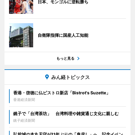
日本、モンゴルに逆転勝ち
自衛隊指揮に国産人工知能
もっと見る
みん経トピックス
香港・啓徳に仏ビストロ新店「Bistrot's Suzette」
香港経済新聞
銚子で「台湾茶坊」 台湾料理や雑貨通じ文化に親しむ
銚子経済新聞
弘前城の本丸天守が11年ぶりの「曳戻し」へ 記念イベン