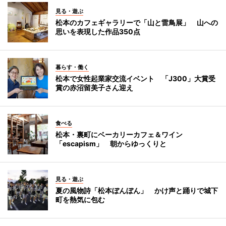
見る・遊ぶ
松本のカフェギャラリーで「山と雷鳥展」 山への
思いを表現した作品350点
暮らす・働く
松本で女性起業家交流イベント 「J300」大賞受
賞の赤沼留美子さん迎え
食べる
松本・裏町にベーカリーカフェ＆ワイン
「escapism」 朝からゆっくりと
見る・遊ぶ
夏の風物詩「松本ぼんぼん」 かけ声と踊りで城下
町を熱気に包む