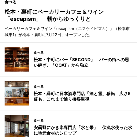
食べる
松本・裏町にベーカリーカフェ＆ワイン
「escapism」 朝からゆっくりと
ベーカリーカフェ＆ワイン「escapism（エスケイピズム）」（松本市
城東1）が松本・裏町に7月22日、オープンした。
食べる
松本・中町にバー「SECOND」 バーの街への思
い継ぎ、「COAT」から独立
食べる
松本・緑町に日本酒専門店「酒と雪」移転 広さ5
倍も、これまで通り接客重視
食べる
安曇野にかき氷専門店「水と果」 伏流水使った氷
に地元食材のシロップ