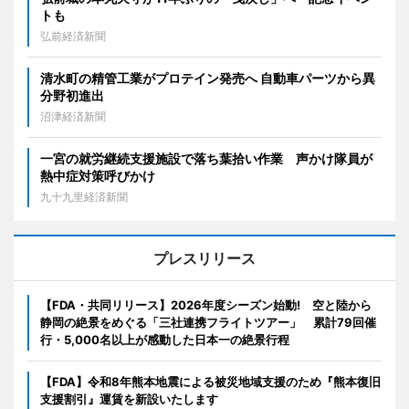
トも
弘前経済新聞
清水町の精管工業がプロテイン発売へ 自動車パーツから異
分野初進出
沼津経済新聞
一宮の就労継続支援施設で落ち葉拾い作業 声かけ隊員が
熱中症対策呼びかけ
九十九里経済新聞
プレスリリース
【FDA・共同リリース】2026年度シーズン始動! 空と陸から
静岡の絶景をめぐる「三社連携フライトツアー」 累計79回催
行・5,000名以上が感動した日本一の絶景行程
【FDA】令和8年熊本地震による被災地域支援のため『熊本復旧
支援割引』運賃を新設いたします