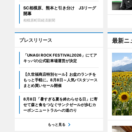
SC相模原、熊本と引き分け J3リーグ
開幕
相模原町田経済新聞
プレスリリース
最新ニ
「UNAGI ROCK FESTIVAL2026」にてア
キッパの公式駐車場運営が決定
【久世福商店特別セール】お盆のランチを
もっと手軽に。8月8日～人気パスタソース
まとめ買いセール開催
8月8日「暑すぎる夏を終わらせる日」に寄
せて森と食をつなぐサンクゼールが歩むカ
ーボンニュートラルへの道のり
もっと見る