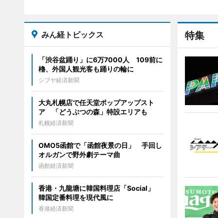
みん経トピックス
特集
「渋谷盆踊り」に6万7000人 109前に
櫓、外国人観光客も踊りの輪に
シブヤ経済新聞
大丸札幌店で任天堂ポップアップスト
ア 「どうぶつの森」特設エリアも
札幌経済新聞
OMO5函館で「函館夜景の日」 手回し
オルガンで野外劇テーマ曲
函館経済新聞
香港・九龍塘に韓国料理店「Social」
韓国定番料理を現代風に
香港経済新聞