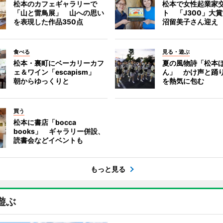
松本のカフェギャラリーで
松本で女性起業家
「山と雷鳥展」 山への思い
ト 「J300」大
を表現した作品350点
沼留美子さん迎え
食べる
見る・遊ぶ
松本・裏町にベーカリーカフ
夏の風物詩「松本
ェ＆ワイン「escapism」
ん」 かけ声と踊
朝からゆっくりと
を熱気に包む
買う
松本に書店「bocca
books」 ギャラリー併設、
読書会などイベントも
もっと見る
遊ぶ