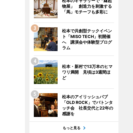
松本のギャラリーで「縁起
物展」 創造力を刺激する
「馬」モチーフも多彩に
松本で共創型テックイベン
ト「MISO TECH」初開催
へ 講演会や体験型プログ
ラム
松本・新村で13万本のヒマ
ワリ満開 見頃は3週間ほ
ど
松本のアイリッシュパブ
「OLD ROCK」でバトンタ
ッチ会 社長交代と22年の
感謝を
もっと見る