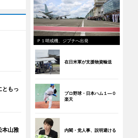
Ｐ１哨戒機、ジブチへ出発
」
在日米軍が支援物資輸送
にともっ
プロ野球・日本ハム１―０
楽天
松本山雅
内閣・党人事、説明避ける