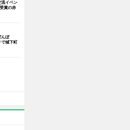
交流イベン
賞受賞の赤
ぼんぼ
りで城下町