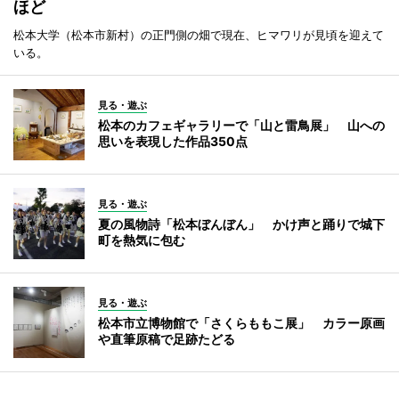
ほど
松本大学（松本市新村）の正門側の畑で現在、ヒマワリが見頃を迎えて
いる。
見る・遊ぶ
松本のカフェギャラリーで「山と雷鳥展」 山への
思いを表現した作品350点
見る・遊ぶ
夏の風物詩「松本ぼんぼん」 かけ声と踊りで城下
町を熱気に包む
見る・遊ぶ
松本市立博物館で「さくらももこ展」 カラー原画
や直筆原稿で足跡たどる