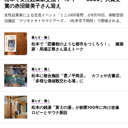
賞の赤沼留美子さん迎え
女性起業家による交流イベント「ミニJ300長野」が9月10日、体験型宿
泊施設「マツモトサトヤマドアーズ」（松本市下岡田）で開催される。
暮らす・働く
松本で「図書館のような都市をつくろう！」 建築
家・馬場正尊さん迎えトーク
暮らす・働く
松本に複合施設「雲ノ平商店」 カフェや古書店、
「多様な価値観交わる場」に
暮らす・働く
松本の銭湯「富士の湯」が創業100年に向け改修
ロビーとサウナ新設