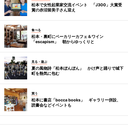
松本で女性起業家交流イベント 「J300」大賞受
賞の赤沼留美子さん迎え
食べる
松本・裏町にベーカリーカフェ＆ワイン
「escapism」 朝からゆっくりと
見る・遊ぶ
夏の風物詩「松本ぼんぼん」 かけ声と踊りで城下
町を熱気に包む
買う
松本に書店「bocca books」 ギャラリー併設、
読書会などイベントも