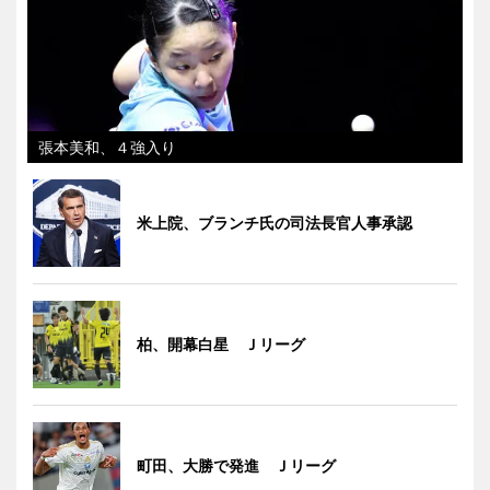
張本美和、４強入り
米上院、ブランチ氏の司法長官人事承認
柏、開幕白星 Ｊリーグ
町田、大勝で発進 Ｊリーグ