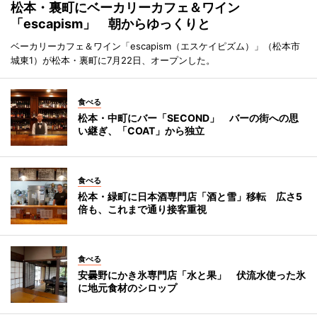
松本・裏町にベーカリーカフェ＆ワイン
「escapism」 朝からゆっくりと
ベーカリーカフェ＆ワイン「escapism（エスケイピズム）」（松本市
城東1）が松本・裏町に7月22日、オープンした。
食べる
松本・中町にバー「SECOND」 バーの街への思
い継ぎ、「COAT」から独立
食べる
松本・緑町に日本酒専門店「酒と雪」移転 広さ5
倍も、これまで通り接客重視
食べる
安曇野にかき氷専門店「水と果」 伏流水使った氷
に地元食材のシロップ