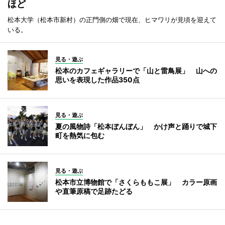
ほど
松本大学（松本市新村）の正門側の畑で現在、ヒマワリが見頃を迎えて
いる。
見る・遊ぶ
松本のカフェギャラリーで「山と雷鳥展」 山への
思いを表現した作品350点
見る・遊ぶ
夏の風物詩「松本ぼんぼん」 かけ声と踊りで城下
町を熱気に包む
見る・遊ぶ
松本市立博物館で「さくらももこ展」 カラー原画
や直筆原稿で足跡たどる