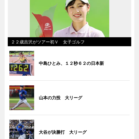
２２歳吉沢がツアー初Ｖ 女子ゴルフ
中島ひとみ、１２秒６２の日本新
山本の力投 大リーグ
大谷が決勝打 大リーグ