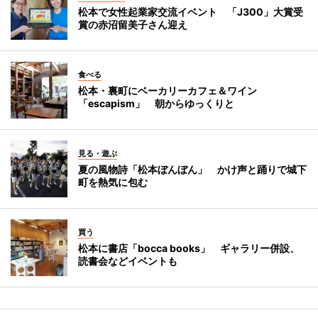
松本で女性起業家交流イベント 「J300」大賞受
賞の赤沼留美子さん迎え
食べる
松本・裏町にベーカリーカフェ＆ワイン
「escapism」 朝からゆっくりと
見る・遊ぶ
夏の風物詩「松本ぼんぼん」 かけ声と踊りで城下
町を熱気に包む
買う
松本に書店「bocca books」 ギャラリー併設、
読書会などイベントも