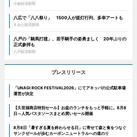
小倉経済新聞
八広で「八八祭り」 1500人が提灯行列、多幸アートも
すみだ経済新聞
八戸の「騎馬打毬」、若手騎手の姿勇ましく 20年ぶりの
正式参拝も
八戸経済新聞
プレスリリース
「UNAGI ROCK FESTIVAL2026」にてアキッパの公式駐車場
運営が決定
【久世福商店特別セール】お盆のランチをもっと手軽に。8月8
日～人気パスタソースまとめ買いセール開催
8月8日「暑すぎる夏を終わらせる日」に寄せて森と食をつなぐ
サンクゼールが歩むカーボンニュートラルへの道のり