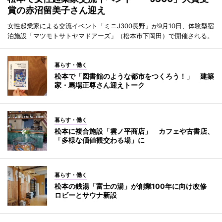
賞の赤沼留美子さん迎え
女性起業家による交流イベント「ミニJ300長野」が9月10日、体験型宿
泊施設「マツモトサトヤマドアーズ」（松本市下岡田）で開催される。
暮らす・働く
松本で「図書館のような都市をつくろう！」 建築
家・馬場正尊さん迎えトーク
暮らす・働く
松本に複合施設「雲ノ平商店」 カフェや古書店、
「多様な価値観交わる場」に
暮らす・働く
松本の銭湯「富士の湯」が創業100年に向け改修
ロビーとサウナ新設