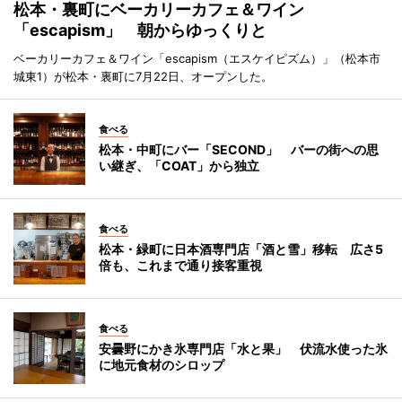
松本・裏町にベーカリーカフェ＆ワイン
「escapism」 朝からゆっくりと
ベーカリーカフェ＆ワイン「escapism（エスケイピズム）」（松本市
城東1）が松本・裏町に7月22日、オープンした。
食べる
松本・中町にバー「SECOND」 バーの街への思
い継ぎ、「COAT」から独立
食べる
松本・緑町に日本酒専門店「酒と雪」移転 広さ5
倍も、これまで通り接客重視
食べる
安曇野にかき氷専門店「水と果」 伏流水使った氷
に地元食材のシロップ