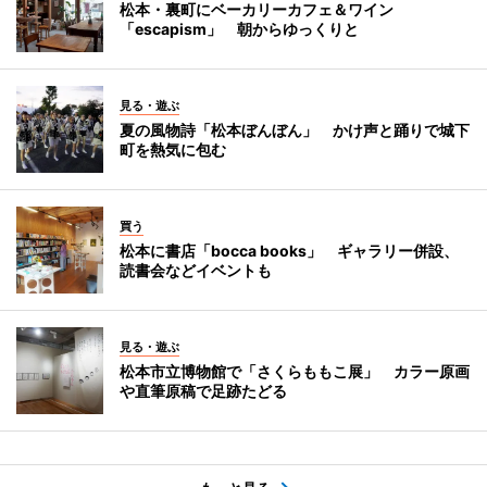
松本・裏町にベーカリーカフェ＆ワイン
「escapism」 朝からゆっくりと
見る・遊ぶ
夏の風物詩「松本ぼんぼん」 かけ声と踊りで城下
町を熱気に包む
買う
松本に書店「bocca books」 ギャラリー併設、
読書会などイベントも
見る・遊ぶ
松本市立博物館で「さくらももこ展」 カラー原画
や直筆原稿で足跡たどる