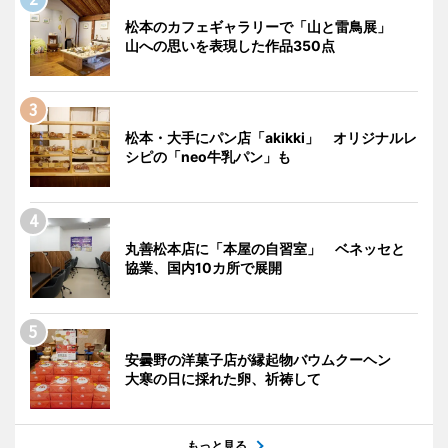
松本のカフェギャラリーで「山と雷鳥展」
山への思いを表現した作品350点
松本・大手にパン店「akikki」 オリジナルレ
シピの「neo牛乳パン」も
丸善松本店に「本屋の自習室」 ベネッセと
協業、国内10カ所で展開
安曇野の洋菓子店が縁起物バウムクーヘン
大寒の日に採れた卵、祈祷して
もっと見る