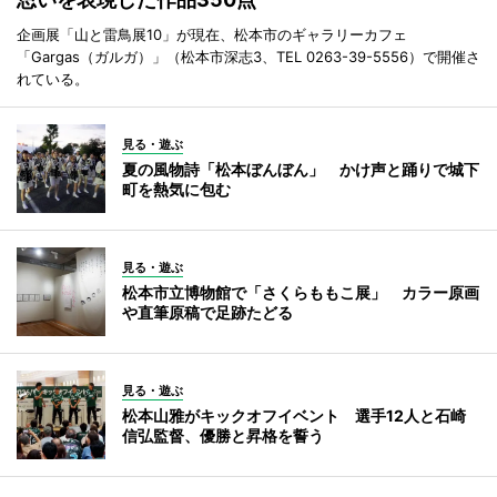
企画展「山と雷鳥展10」が現在、松本市のギャラリーカフェ
「Gargas（ガルガ）」（松本市深志3、TEL 0263-39-5556）で開催さ
れている。
見る・遊ぶ
夏の風物詩「松本ぼんぼん」 かけ声と踊りで城下
町を熱気に包む
見る・遊ぶ
松本市立博物館で「さくらももこ展」 カラー原画
や直筆原稿で足跡たどる
見る・遊ぶ
松本山雅がキックオフイベント 選手12人と石崎
信弘監督、優勝と昇格を誓う