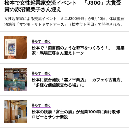
松本で女性起業家交流イベント 「J300」大賞受
賞の赤沼留美子さん迎え
女性起業家による交流イベント「ミニJ300長野」が9月10日、体験型宿
泊施設「マツモトサトヤマドアーズ」（松本市下岡田）で開催される。
暮らす・働く
松本で「図書館のような都市をつくろう！」 建築
家・馬場正尊さん迎えトーク
暮らす・働く
松本に複合施設「雲ノ平商店」 カフェや古書店、
「多様な価値観交わる場」に
暮らす・働く
松本の銭湯「富士の湯」が創業100年に向け改修
ロビーとサウナ新設