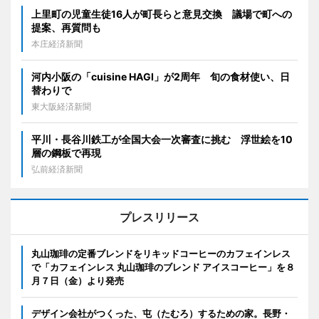
上里町の児童生徒16人が町長らと意見交換 議場で町への
提案、再質問も
本庄経済新聞
河内小阪の「cuisine HAGI」が2周年 旬の食材使い、日
替わりで
東大阪経済新聞
平川・長谷川鉄工が全国大会一次審査に挑む 浮世絵を10
層の鋼板で再現
弘前経済新聞
プレスリリース
丸山珈琲の定番ブレンドをリキッドコーヒーのカフェインレス
で「カフェインレス 丸山珈琲のブレンド アイスコーヒー」を８
月７日（金）より発売
デザイン会社がつくった、屯（たむろ）するための家。長野・