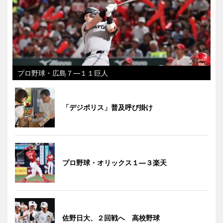
プロ野球・広島７―１１巨人
「デジポリス」普及呼び掛け
プロ野球・オリックス１―３楽天
佐野日大、２回戦へ 高校野球