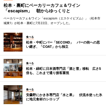
松本・裏町にベーカリーカフェ＆ワイン
「escapism」 朝からゆっくりと
ベーカリーカフェ＆ワイン「escapism（エスケイピズム）」（松本市
城東1）が松本・裏町に7月22日、オープンした。
食べる
松本・中町にバー「SECOND」 バーの街への思
い継ぎ、「COAT」から独立
食べる
松本・緑町に日本酒専門店「酒と雪」移転 広さ5
倍も、これまで通り接客重視
食べる
安曇野にかき氷専門店「水と果」 伏流水使った氷
に地元食材のシロップ