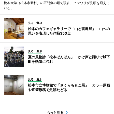
松本大学（松本市新村）の正門側の畑で現在、ヒマワリが見頃を迎えて
いる。
見る・遊ぶ
松本のカフェギャラリーで「山と雷鳥展」 山への
思いを表現した作品350点
見る・遊ぶ
夏の風物詩「松本ぼんぼん」 かけ声と踊りで城下
町を熱気に包む
見る・遊ぶ
松本市立博物館で「さくらももこ展」 カラー原画
や直筆原稿で足跡たどる
もっと見る