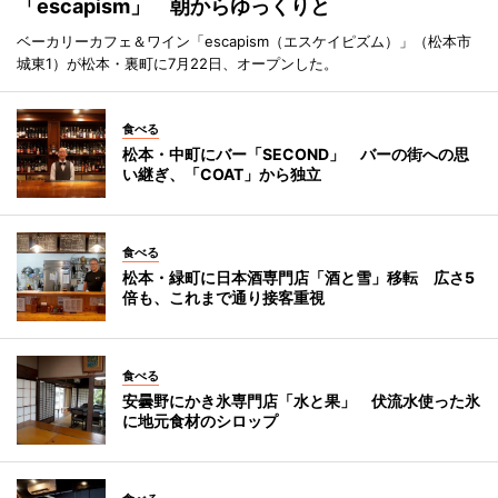
「escapism」 朝からゆっくりと
ベーカリーカフェ＆ワイン「escapism（エスケイピズム）」（松本市
城東1）が松本・裏町に7月22日、オープンした。
食べる
松本・中町にバー「SECOND」 バーの街への思
い継ぎ、「COAT」から独立
食べる
松本・緑町に日本酒専門店「酒と雪」移転 広さ5
倍も、これまで通り接客重視
食べる
安曇野にかき氷専門店「水と果」 伏流水使った氷
に地元食材のシロップ