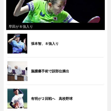
早田が８強入り
張本智、８強入り
脳腫瘍手術で誤部位摘出
有明が２回戦へ 高校野球