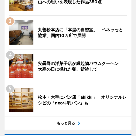
山への思いを表現した作品350点
丸善松本店に「本屋の自習室」 ベネッセと
協業、国内10カ所で展開
安曇野の洋菓子店が縁起物バウムクーヘン
大寒の日に採れた卵、祈祷して
松本・大手にパン店「akikki」 オリジナルレ
シピの「neo牛乳パン」も
もっと見る