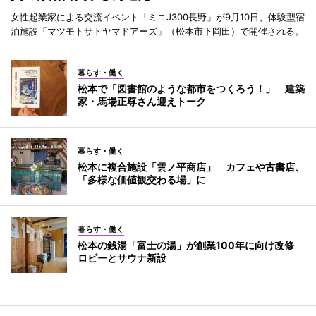
女性起業家による交流イベント「ミニJ300長野」が9月10日、体験型宿
泊施設「マツモトサトヤマドアーズ」（松本市下岡田）で開催される。
暮らす・働く
松本で「図書館のような都市をつくろう！」 建築
家・馬場正尊さん迎えトーク
暮らす・働く
松本に複合施設「雲ノ平商店」 カフェや古書店、
「多様な価値観交わる場」に
暮らす・働く
松本の銭湯「富士の湯」が創業100年に向け改修
ロビーとサウナ新設