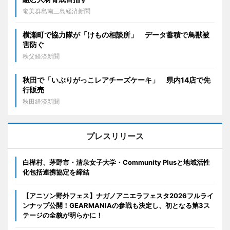
奄美群島南三島経済新聞
横瀬町で協力隊が「けもの相談所」 データ蓄積で鳥獣被
害防ぐ
秩父経済新聞
秋田で「いぶりがっこレアチーズケーキ」 県内14店で先
行販売
秋田経済新聞
プレスリリース
白樺村、茅野市・清泉女子大学・Community Plusと地域活性
化包括連携協定を締結
【アニソン野外フェス】ナガノアニエラフェスタ2026フルライ
ンナップ公開！GEARMANIAの参戦も決定し、初となる第3ス
テージの全貌が明らかに！