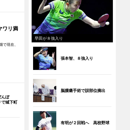
マワリ満
早田が８強入り
畑で現在、
張本智、８強入り
脳腫瘍手術で誤部位摘出
ぼんぼ
りで城下町
有明が２回戦へ 高校野球