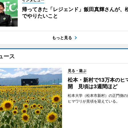
インタビュー
帰ってきた「レジェンド」飯田真輝さんが、
でやりたいこと
もっと見る
ュース
見る・遊ぶ
松本・新村で13万本のヒ
開 見頃は3週間ほど
松本大学（松本市新村）の正門側の
ヒマワリが見頃を迎えている。