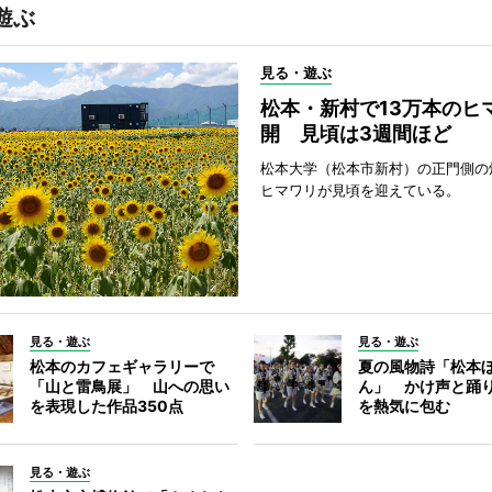
遊ぶ
見る・遊ぶ
松本・新村で13万本のヒ
開 見頃は3週間ほど
松本大学（松本市新村）の正門側の
ヒマワリが見頃を迎えている。
見る・遊ぶ
見る・遊ぶ
松本のカフェギャラリーで
夏の風物詩「松本
「山と雷鳥展」 山への思い
ん」 かけ声と踊
を表現した作品350点
を熱気に包む
見る・遊ぶ