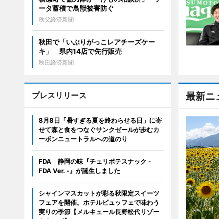
ータ蓄積で鳥獣被害防ぐ
秩父経済新聞
秋田で「いぶりがっこレアチーズケー
キ」 県内14店で先行販売
秋田経済新聞
プレスリリース
最新ニ
8月8日「暑すぎる夏を終わらせる日」に寄
せて森と食をつなぐサンクゼールが歩むカ
ーボンニュートラルへの道のり
FDA 静岡の味『チェリポテスナック -
FDA Ver. -』が誕生しました
シャインマスカットが彩る秋限定スイーツ
フェアを開催。ホテルビュッフェで味わう
実りの季節【メルキュール長野松代リゾー