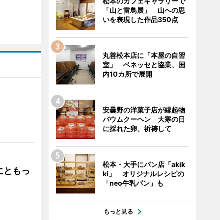
松本のカフェギャラリーで
「山と雷鳥展」 山への思
いを表現した作品350点
丸善松本店に「本屋の自習
室」 ベネッセと協業、国
内10カ所で展開
安曇野の洋菓子店が縁起物
」
バウムクーヘン 大寒の日
に採れた卵、祈祷して
松本・大手にパン店「akik
にともっ
ki」 オリジナルレシピの
「neo牛乳パン」も
もっと見る