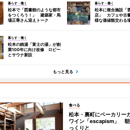
暮らす・働く
暮らす・働く
松本で「図書館のような都市
松本に複合施設「
をつくろう！」 建築家・馬
店」 カフェや古
場正尊さん迎えトーク
様な価値観交わる
暮らす・働く
松本の銭湯「富士の湯」が創
業100年に向け改修 ロビー
とサウナ新設
もっと見る
食べる
松本・裏町にベーカリー
ワイン「escapism」 
っくりと