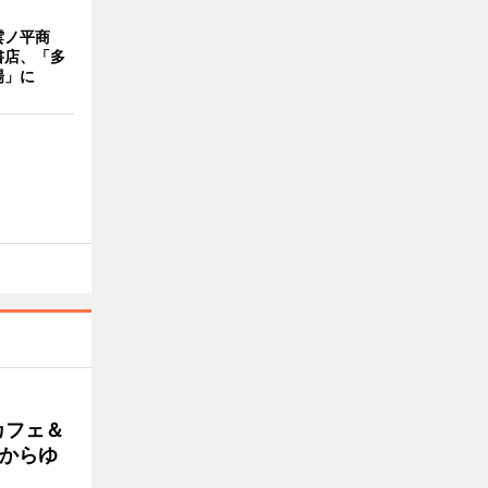
雲ノ平商
書店、「多
場」に
カフェ＆
朝からゆ