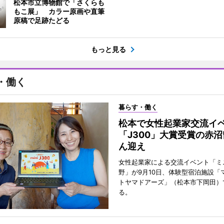
松本市立博物館で「さくらも
もこ展」 カラー原画や直筆
原稿で足跡たどる
もっと見る
・働く
暮らす・働く
松本で女性起業家交流
「J300」大賞受賞の赤
ん迎え
女性起業家による交流イベント「ミニ
野」が9月10日、体験型宿泊施設「
トヤマドアーズ」（松本市下岡田）
る。