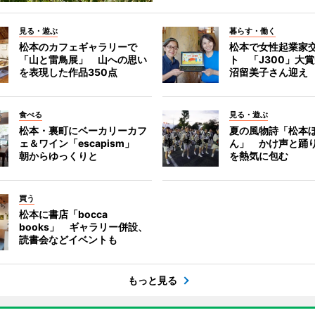
見る・遊ぶ
暮らす・働く
松本のカフェギャラリーで
松本で女性起業家
「山と雷鳥展」 山への思い
ト 「J300」大
を表現した作品350点
沼留美子さん迎え
食べる
見る・遊ぶ
松本・裏町にベーカリーカフ
夏の風物詩「松本
ェ＆ワイン「escapism」
ん」 かけ声と踊
朝からゆっくりと
を熱気に包む
買う
松本に書店「bocca
books」 ギャラリー併設、
読書会などイベントも
もっと見る