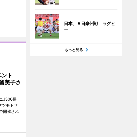
日本、８日豪州戦 ラグビ
ー
もっと見る
イベント
沼留美子さ
J300長
マツモトサ
で開催され