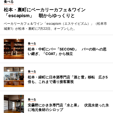
食べる
松本・裏町にベーカリーカフェ＆ワイン
「escapism」 朝からゆっくりと
ベーカリーカフェ＆ワイン「escapism（エスケイピズム）」（松本市
城東1）が松本・裏町に7月22日、オープンした。
食べる
松本・中町にバー「SECOND」 バーの街への思
い継ぎ、「COAT」から独立
食べる
松本・緑町に日本酒専門店「酒と雪」移転 広さ5
倍も、これまで通り接客重視
食べる
安曇野にかき氷専門店「水と果」 伏流水使った氷
に地元食材のシロップ