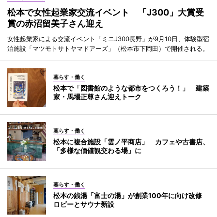
松本で女性起業家交流イベント 「J300」大賞受
賞の赤沼留美子さん迎え
女性起業家による交流イベント「ミニJ300長野」が9月10日、体験型宿
泊施設「マツモトサトヤマドアーズ」（松本市下岡田）で開催される。
暮らす・働く
松本で「図書館のような都市をつくろう！」 建築
家・馬場正尊さん迎えトーク
暮らす・働く
松本に複合施設「雲ノ平商店」 カフェや古書店、
「多様な価値観交わる場」に
暮らす・働く
松本の銭湯「富士の湯」が創業100年に向け改修
ロビーとサウナ新設