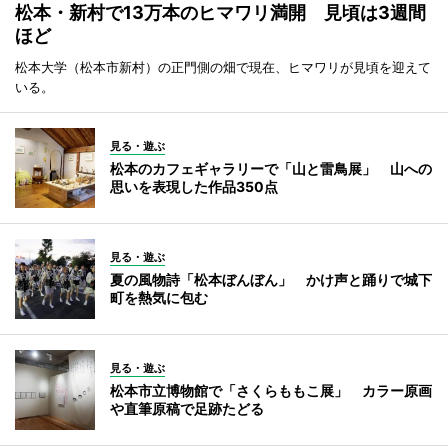
松本・新村で13万本のヒマワリ満開 見頃は3週間
ほど
松本大学（松本市新村）の正門側の畑で現在、ヒマワリが見頃を迎えて
いる。
見る・遊ぶ
松本のカフェギャラリーで「山と雷鳥展」 山への
思いを表現した作品350点
見る・遊ぶ
夏の風物詩「松本ぼんぼん」 かけ声と踊りで城下
町を熱気に包む
見る・遊ぶ
松本市立博物館で「さくらももこ展」 カラー原画
や直筆原稿で足跡たどる