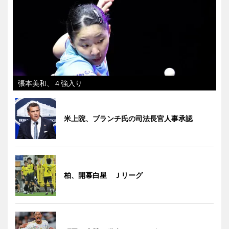
張本美和、４強入り
米上院、ブランチ氏の司法長官人事承認
柏、開幕白星 Ｊリーグ