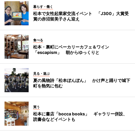
暮らす・働く
松本で女性起業家交流イベント 「J300」大賞受
賞の赤沼留美子さん迎え
食べる
松本・裏町にベーカリーカフェ＆ワイン
「escapism」 朝からゆっくりと
見る・遊ぶ
夏の風物詩「松本ぼんぼん」 かけ声と踊りで城下
町を熱気に包む
買う
松本に書店「bocca books」 ギャラリー併設、
読書会などイベントも