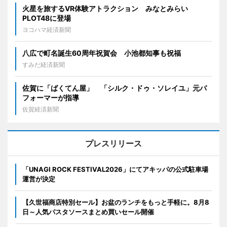
火星を旅するVR体験アトラクション みなとみらい
PLOT48に登場
ヨコハマ経済新聞
八広で町名誕生60周年祝賀会 小池都知事も祝福
すみだ経済新聞
佐賀に「ばくてん屋」 「シルク・ドゥ・ソレイユ」元パ
フォーマーが指導
佐賀経済新聞
プレスリリース
「UNAGI ROCK FESTIVAL2026」にてアキッパの公式駐車場
運営が決定
【久世福商店特別セール】お盆のランチをもっと手軽に。8月8
日～人気パスタソースまとめ買いセール開催