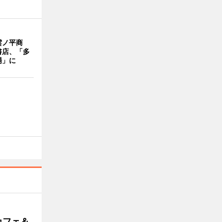
雲ノ平商
書店、「多
場」に
カフェ＆