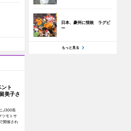
日本、豪州に惜敗 ラグビ
ー
もっと見る
イベント
沼留美子さ
J300長
マツモトサ
で開催され