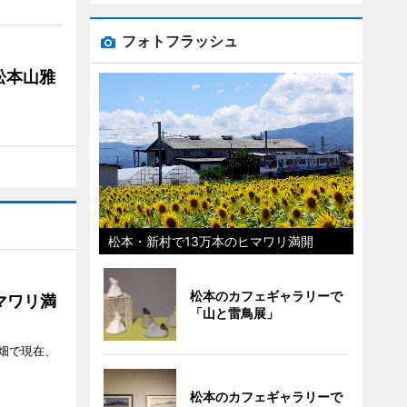
フォトフラッシュ
松本山雅
松本・新村で13万本のヒマワリ満開
松本のカフェギャラリーで
マワリ満
「山と雷鳥展」
畑で現在、
松本のカフェギャラリーで