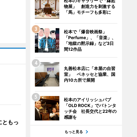
松本のギャラリーで「縁起
物展」 創造力を刺激する
「馬」モチーフも多彩に
松本で「爆音映画祭」
「Perfume」、「音楽」、
「地獄の黙示録」など3日
間12作品
丸善松本店に「本屋の自習
室」 ベネッセと協業、国
内10カ所で展開
」
松本のアイリッシュパブ
「OLD ROCK」でバトンタ
ッチ会 社長交代と22年の
感謝を
にともっ
もっと見る