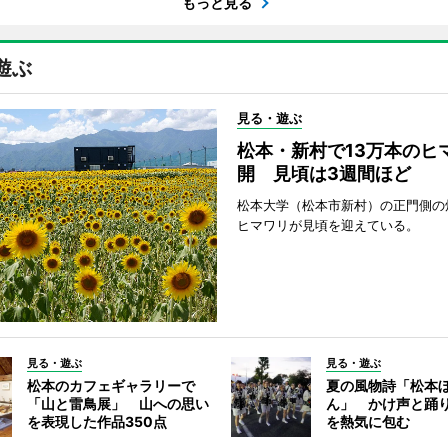
もっと見る
遊ぶ
見る・遊ぶ
松本・新村で13万本のヒ
開 見頃は3週間ほど
松本大学（松本市新村）の正門側の
ヒマワリが見頃を迎えている。
見る・遊ぶ
見る・遊ぶ
松本のカフェギャラリーで
夏の風物詩「松本
「山と雷鳥展」 山への思い
ん」 かけ声と踊
を表現した作品350点
を熱気に包む