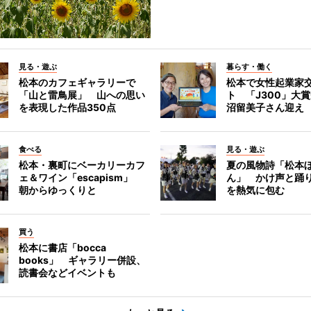
見る・遊ぶ
暮らす・働く
松本のカフェギャラリーで
松本で女性起業家
「山と雷鳥展」 山への思い
ト 「J300」大
を表現した作品350点
沼留美子さん迎え
食べる
見る・遊ぶ
松本・裏町にベーカリーカフ
夏の風物詩「松本
ェ＆ワイン「escapism」
ん」 かけ声と踊
朝からゆっくりと
を熱気に包む
買う
松本に書店「bocca
books」 ギャラリー併設、
読書会などイベントも