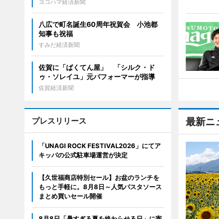
ヨコハマ経済新聞
八広で町名誕生60周年祝賀会 小池都
知事も祝福
すみだ経済新聞
佐賀に「ばくてん屋」 「シルク・ド
ゥ・ソレイユ」元パフォーマーが指導
佐賀経済新聞
プレスリリース
最新ニ
「UNAGI ROCK FESTIVAL2026」にてア
キッパの公式駐車場運営が決定
【久世福商店特別セール】お盆のランチを
もっと手軽に。8月8日～人気パスタソース
まとめ買いセール開催
8月8日「暑すぎる夏を終わらせる日」に寄