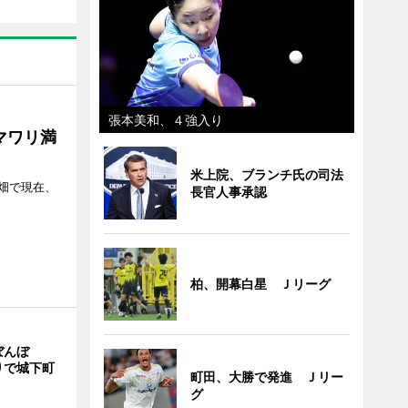
張本美和、４強入り
マワリ満
米上院、ブランチ氏の司法
畑で現在、
長官人事承認
柏、開幕白星 Ｊリーグ
ぼんぼ
りで城下町
町田、大勝で発進 Ｊリー
グ