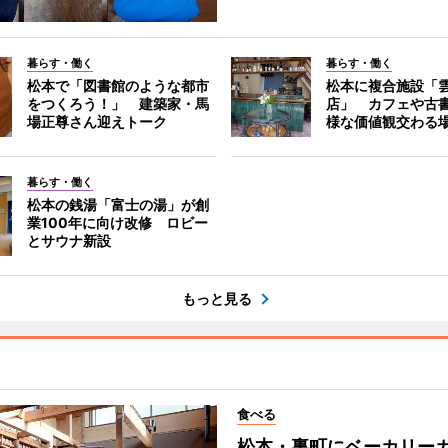
暮らす・働く
暮らす・働く
松本で「図書館のような都市
松本に複合施設「
をつくろう！」 建築家・馬
店」 カフェや古
場正尊さん迎えトーク
様な価値観交わる
暮らす・働く
松本の銭湯「富士の湯」が創
業100年に向け改修 ロビー
とサウナ新設
もっと見る
食べる
松本・裏町にベーカリー