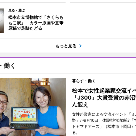
見る・遊ぶ
松本市立博物館で「さくらも
もこ展」 カラー原画や直筆
原稿で足跡たどる
もっと見る
・働く
暮らす・働く
松本で女性起業家交流
「J300」大賞受賞の赤
ん迎え
女性起業家による交流イベント「ミニ
野」が9月10日、体験型宿泊施設「
トヤマドアーズ」（松本市下岡田）
る。