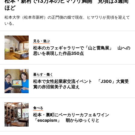
松本・新村で13万本のヒマワリ満開 見頃は3週間
ほど
松本大学（松本市新村）の正門側の畑で現在、ヒマワリが見頃を迎えて
いる。
見る・遊ぶ
松本のカフェギャラリーで「山と雷鳥展」 山への
思いを表現した作品350点
暮らす・働く
松本で女性起業家交流イベント 「J300」大賞受
賞の赤沼留美子さん迎え
食べる
松本・裏町にベーカリーカフェ＆ワイン
「escapism」 朝からゆっくりと