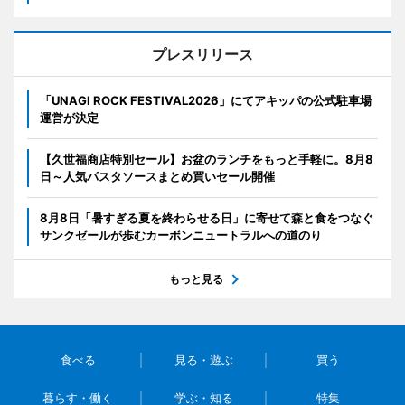
プレスリリース
「UNAGI ROCK FESTIVAL2026」にてアキッパの公式駐車場
運営が決定
【久世福商店特別セール】お盆のランチをもっと手軽に。8月8
日～人気パスタソースまとめ買いセール開催
8月8日「暑すぎる夏を終わらせる日」に寄せて森と食をつなぐ
サンクゼールが歩むカーボンニュートラルへの道のり
もっと見る
食べる
見る・遊ぶ
買う
暮らす・働く
学ぶ・知る
特集