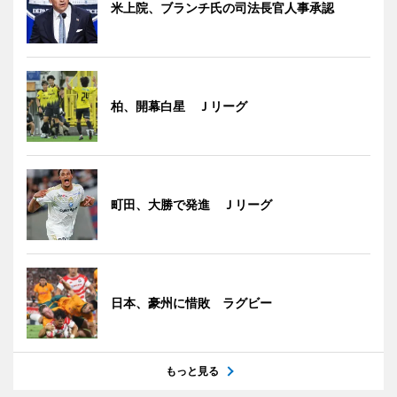
米上院、ブランチ氏の司法長官人事承認
柏、開幕白星 Ｊリーグ
町田、大勝で発進 Ｊリーグ
日本、豪州に惜敗 ラグビー
もっと見る