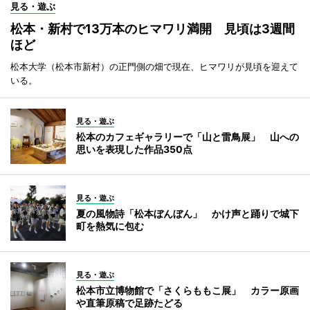
見る・遊ぶ
松本・新村で13万本のヒマワリ満開 見頃は3週間
ほど
松本大学（松本市新村）の正門側の畑で現在、ヒマワリが見頃を迎えて
いる。
見る・遊ぶ
松本のカフェギャラリーで「山と雷鳥展」 山への
思いを表現した作品350点
見る・遊ぶ
夏の風物詩「松本ぼんぼん」 かけ声と踊りで城下
町を熱気に包む
見る・遊ぶ
松本市立博物館で「さくらももこ展」 カラー原画
や直筆原稿で足跡たどる