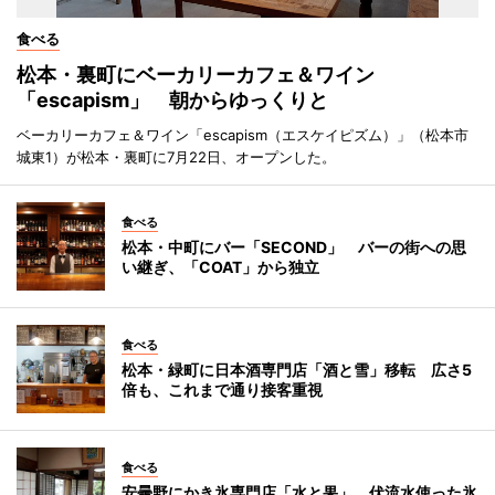
食べる
松本・裏町にベーカリーカフェ＆ワイン
「escapism」 朝からゆっくりと
ベーカリーカフェ＆ワイン「escapism（エスケイピズム）」（松本市
城東1）が松本・裏町に7月22日、オープンした。
食べる
松本・中町にバー「SECOND」 バーの街への思
い継ぎ、「COAT」から独立
食べる
松本・緑町に日本酒専門店「酒と雪」移転 広さ5
倍も、これまで通り接客重視
食べる
安曇野にかき氷専門店「水と果」 伏流水使った氷