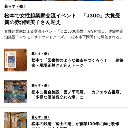
暮らす・働く
松本で女性起業家交流イベント 「J300」大賞受
賞の赤沼留美子さん迎え
女性起業家による交流イベント「ミニJ300長野」が9月10日、体験型宿
泊施設「マツモトサトヤマドアーズ」（松本市下岡田）で開催される。
暮らす・働く
松本で「図書館のような都市をつくろう！」 建築
家・馬場正尊さん迎えトーク
暮らす・働く
松本に複合施設「雲ノ平商店」 カフェや古書店、
「多様な価値観交わる場」に
暮らす・働く
松本の銭湯「富士の湯」が創業100年に向け改修