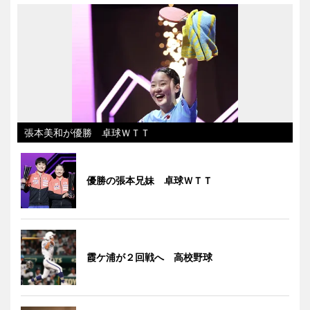
張本美和が優勝 卓球ＷＴＴ
優勝の張本兄妹 卓球ＷＴＴ
霞ケ浦が２回戦へ 高校野球