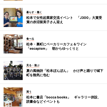
暮らす・働く
松本で女性起業家交流イベント 「J300」大賞受
賞の赤沼留美子さん迎え
食べる
松本・裏町にベーカリーカフェ＆ワイン
「escapism」 朝からゆっくりと
見る・遊ぶ
夏の風物詩「松本ぼんぼん」 かけ声と踊りで城下
町を熱気に包む
買う
松本に書店「bocca books」 ギャラリー併設、
読書会などイベントも