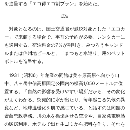
を進呈する「エコ得エコ割プラン」を始めた。
［広告］
対象となるのは、国土交通省が減税対象とした「エコカ
ー」で来館する場合で、事前の予約が必要。レンタカーに
も適用する。宿泊料金の7％が割引き、みつろうキャンド
ルまたは信州地ビールと、「まつもと水巡り」用のペット
ボトルを進呈する。
1931（昭和6）年創業の同館は美ヶ原高原へ向かう山
中、八ヶ岳中信高原国定公園内の標高1,050メートルに位
置する。「自然の影響を受けやすい場所だから、その変化
がよくわかる。突発的に水が出たり、毎年起こる気候の異
変など、地球温暖化を肌で感じている」と話すのは同館の
齋藤忠政専務。川の水を循環させる空冷や、自家発電廃熱
の暖房利用、ホテルで出た生ゴミから肥料を作り、それを