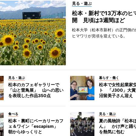
見る・遊ぶ
松本・新村で13万本のヒ
開 見頃は3週間ほど
松本大学（松本市新村）の正門側の
ヒマワリが見頃を迎えている。
見る・遊ぶ
暮らす・働く
松本のカフェギャラリーで
松本で女性起業家
「山と雷鳥展」 山への思い
ト 「J300」大
を表現した作品350点
沼留美子さん迎え
食べる
見る・遊ぶ
松本・裏町にベーカリーカフ
夏の風物詩「松本
ェ＆ワイン「escapism」
ん」 かけ声と踊
朝からゆっくりと
を熱気に包む