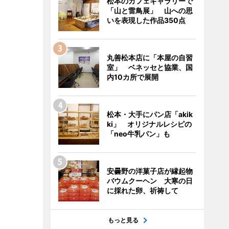
松本のカフェギャラリーで
「山と雷鳥展」 山への思
いを表現した作品350点
丸善松本店に「本屋の自習
室」 ベネッセと協業、国
内10カ所で展開
松本・大手にパン店「akik
ki」 オリジナルレシピの
「neo牛乳パン」も
安曇野の洋菓子店が縁起物
バウムクーヘン 大寒の日
に採れた卵、祈祷して
もっと見る