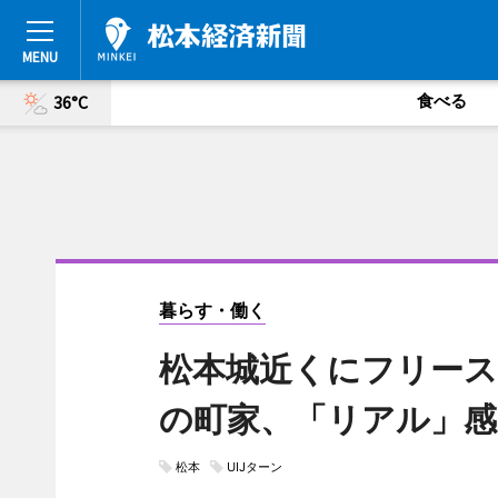
食べる
36°C
暮らす・働く
松本城近くにフリースペ
の町家、「リアル」感
松本
UIJターン