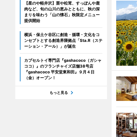
【星のや軽井沢】栗や松茸、すっぽんや鹿
肉など、旬の山川の恵みとともに、秋の深
まりを味わう「山の懐石」秋限定メニュー
提供開始
横浜・保土ケ谷区に創造・循環・文化をコ
ンセプトとする創造界隈拠点「Sta.R（ステ
ーション・アール）」が誕生
カプセルトイ専門店『gashacoco（ガシャ
ココ）』のフランチャイズ店舗38号店
『gashacoco 平安堂東和田』９月４日
（金）オープン！
もっと見る