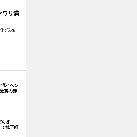
マワリ満
畑で現在、
交流イベン
賞受賞の赤
ぼんぼ
りで城下町