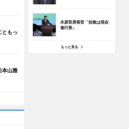
」
木原官房長官「拉致は現在
進行形」
にともっ
もっと見る
松本山雅