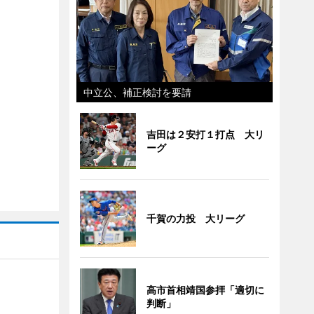
中立公、補正検討を要請
吉田は２安打１打点 大リ
ーグ
千賀の力投 大リーグ
高市首相靖国参拝「適切に
判断」