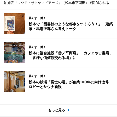
泊施設「マツモトサトヤマドアーズ」（松本市下岡田）で開催される。
暮らす・働く
松本で「図書館のような都市をつくろう！」 建築
家・馬場正尊さん迎えトーク
暮らす・働く
松本に複合施設「雲ノ平商店」 カフェや古書店、
「多様な価値観交わる場」に
暮らす・働く
松本の銭湯「富士の湯」が創業100年に向け改修
ロビーとサウナ新設
もっと見る