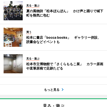
見る・遊ぶ
夏の風物詩「松本ぼんぼん」 かけ声と踊りで城下
町を熱気に包む
買う
松本に書店「bocca books」 ギャラリー併設、
読書会などイベントも
見る・遊ぶ
松本市立博物館で「さくらももこ展」 カラー原画
や直筆原稿で足跡たどる
もっと見る
見る・遊ぶ