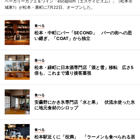
ベーカリーカフェ＆ワイン「escapism（エスケイピズム）」（松本市
城東1）が松本・裏町に7月22日、オープンした。
食べる
松本・中町にバー「SECOND」 バーの街への思
い継ぎ、「COAT」から独立
食べる
松本・緑町に日本酒専門店「酒と雪」移転 広さ5
倍も、これまで通り接客重視
食べる
安曇野にかき氷専門店「水と果」 伏流水使った氷
に地元食材のシロップ
食べる
松本駅近くに「役満」 「ラーメンも食べられる居