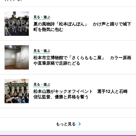
見る・遊ぶ
夏の風物詩「松本ぼんぼん」 かけ声と踊りで城下
町を熱気に包む
見る・遊ぶ
松本市立博物館で「さくらももこ展」 カラー原画
や直筆原稿で足跡たどる
見る・遊ぶ
松本山雅がキックオフイベント 選手12人と石崎
信弘監督、優勝と昇格を誓う
もっと見る