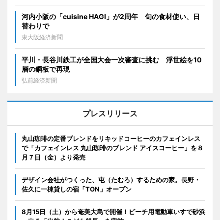
河内小阪の「cuisine HAGI」が2周年 旬の食材使い、日
替わりで
東大阪経済新聞
平川・長谷川鉄工が全国大会一次審査に挑む 浮世絵を10
層の鋼板で再現
弘前経済新聞
プレスリリース
丸山珈琲の定番ブレンドをリキッドコーヒーのカフェインレス
で「カフェインレス 丸山珈琲のブレンド アイスコーヒー」を８
月７日（金）より発売
デザイン会社がつくった、屯（たむろ）するための家。長野・
佐久に一棟貸しの宿「TON」オープン
8月15日（土）から奄美大島で開催！ビーチ用電動車いすで砂浜