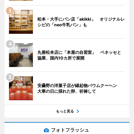
松本・大手にパン店「akikki」 オリジナルレ
シピの「neo牛乳パン」も
丸善松本店に「本屋の自習室」 ベネッセと
協業、国内10カ所で展開
安曇野の洋菓子店が縁起物バウムクーヘン
大寒の日に採れた卵、祈祷して
もっと見る
フォトフラッシュ