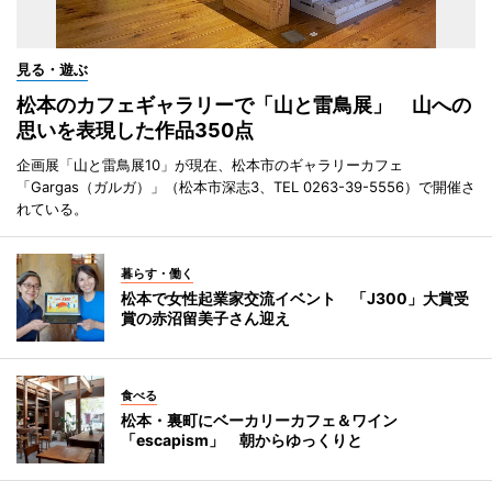
見る・遊ぶ
松本のカフェギャラリーで「山と雷鳥展」 山への
思いを表現した作品350点
企画展「山と雷鳥展10」が現在、松本市のギャラリーカフェ
「Gargas（ガルガ）」（松本市深志3、TEL 0263-39-5556）で開催さ
れている。
暮らす・働く
松本で女性起業家交流イベント 「J300」大賞受
賞の赤沼留美子さん迎え
食べる
松本・裏町にベーカリーカフェ＆ワイン
「escapism」 朝からゆっくりと