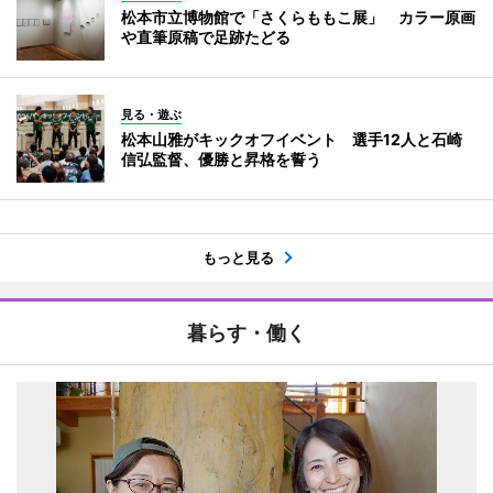
松本市立博物館で「さくらももこ展」 カラー原画
や直筆原稿で足跡たどる
見る・遊ぶ
松本山雅がキックオフイベント 選手12人と石崎
信弘監督、優勝と昇格を誓う
もっと見る
暮らす・働く