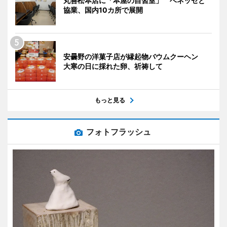
丸善松本店に「本屋の自習室」 ベネッセと
協業、国内10カ所で展開
安曇野の洋菓子店が縁起物バウムクーヘン
大寒の日に採れた卵、祈祷して
もっと見る
フォトフラッシュ