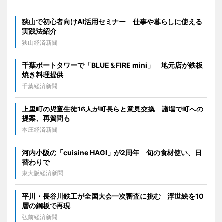
狭山で初心者向けAI活用セミナー 仕事や暮らしに使える
実践法紹介
狭山経済新聞
千葉ポートタワーで「BLUE＆FIRE mini」 地元店が鉄板
焼き料理提供
千葉経済新聞
上里町の児童生徒16人が町長らと意見交換 議場で町への
提案、再質問も
本庄経済新聞
河内小阪の「cuisine HAGI」が2周年 旬の食材使い、日
替わりで
東大阪経済新聞
平川・長谷川鉄工が全国大会一次審査に挑む 浮世絵を10
層の鋼板で再現
弘前経済新聞