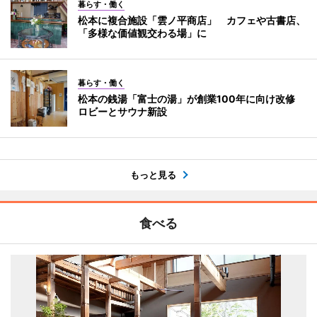
暮らす・働く
松本に複合施設「雲ノ平商店」 カフェや古書店、
「多様な価値観交わる場」に
暮らす・働く
松本の銭湯「富士の湯」が創業100年に向け改修
ロビーとサウナ新設
もっと見る
食べる