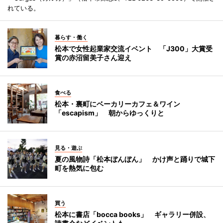
れている。
暮らす・働く
松本で女性起業家交流イベント 「J300」大賞受
賞の赤沼留美子さん迎え
食べる
松本・裏町にベーカリーカフェ＆ワイン
「escapism」 朝からゆっくりと
見る・遊ぶ
夏の風物詩「松本ぼんぼん」 かけ声と踊りで城下
町を熱気に包む
買う
松本に書店「bocca books」 ギャラリー併設、