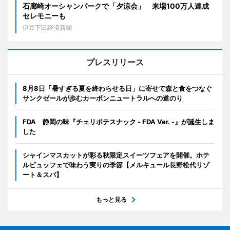
石廊崎オーシャンパークで「夕涼会」 来場100万人達成
セレモニーも
伊豆下田経済新聞
プレスリリース
8月8日「暑すぎる夏を終わらせる日」に寄せて森と食をつなぐ
サンクゼールが歩むカーボンニュートラルへの道のり
FDA 静岡の味『チェリポテスナック - FDA Ver. -』が誕生しま
した
シャインマスカットが彩る秋限定スイーツフェアを開催。ホテ
ルビュッフェで味わう実りの季節【メルキュール長野松代リゾ
ート＆スパ】
もっと見る