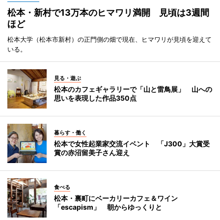
松本・新村で13万本のヒマワリ満開 見頃は3週間
ほど
松本大学（松本市新村）の正門側の畑で現在、ヒマワリが見頃を迎えて
いる。
見る・遊ぶ
松本のカフェギャラリーで「山と雷鳥展」 山への
思いを表現した作品350点
暮らす・働く
松本で女性起業家交流イベント 「J300」大賞受
賞の赤沼留美子さん迎え
食べる
松本・裏町にベーカリーカフェ＆ワイン
「escapism」 朝からゆっくりと