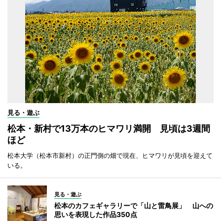
見る・遊ぶ
松本・新村で13万本のヒマワリ満開 見頃は3週間
ほど
松本大学（松本市新村）の正門側の畑で現在、ヒマワリが見頃を迎えて
いる。
見る・遊ぶ
松本のカフェギャラリーで「山と雷鳥展」 山への
思いを表現した作品350点