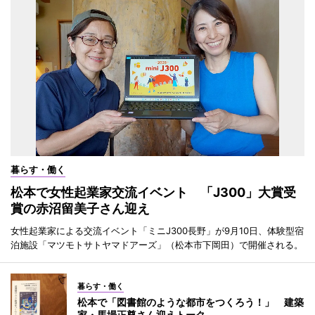
暮らす・働く
松本で女性起業家交流イベント 「J300」大賞受
賞の赤沼留美子さん迎え
女性起業家による交流イベント「ミニJ300長野」が9月10日、体験型宿
泊施設「マツモトサトヤマドアーズ」（松本市下岡田）で開催される。
暮らす・働く
松本で「図書館のような都市をつくろう！」 建築
家・馬場正尊さん迎えトーク