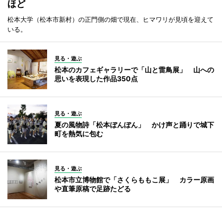
ほど
松本大学（松本市新村）の正門側の畑で現在、ヒマワリが見頃を迎えて
いる。
見る・遊ぶ
松本のカフェギャラリーで「山と雷鳥展」 山への
思いを表現した作品350点
見る・遊ぶ
夏の風物詩「松本ぼんぼん」 かけ声と踊りで城下
町を熱気に包む
見る・遊ぶ
松本市立博物館で「さくらももこ展」 カラー原画
や直筆原稿で足跡たどる