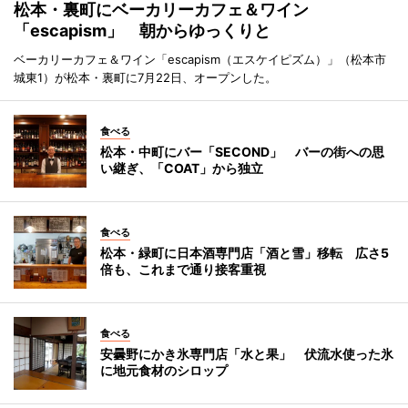
松本・裏町にベーカリーカフェ＆ワイン
「escapism」 朝からゆっくりと
ベーカリーカフェ＆ワイン「escapism（エスケイピズム）」（松本市
城東1）が松本・裏町に7月22日、オープンした。
食べる
松本・中町にバー「SECOND」 バーの街への思
い継ぎ、「COAT」から独立
食べる
松本・緑町に日本酒専門店「酒と雪」移転 広さ5
倍も、これまで通り接客重視
食べる
安曇野にかき氷専門店「水と果」 伏流水使った氷
に地元食材のシロップ