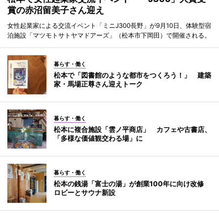
賞の赤沼留美子さん迎え
女性起業家による交流イベント「ミニJ300長野」が9月10日、体験型宿
泊施設「マツモトサトヤマドアーズ」（松本市下岡田）で開催される。
暮らす・働く
松本で「図書館のような都市をつくろう！」 建築
家・馬場正尊さん迎えトーク
暮らす・働く
松本に複合施設「雲ノ平商店」 カフェや古書店、
「多様な価値観交わる場」に
暮らす・働く
松本の銭湯「富士の湯」が創業100年に向け改修
ロビーとサウナ新設