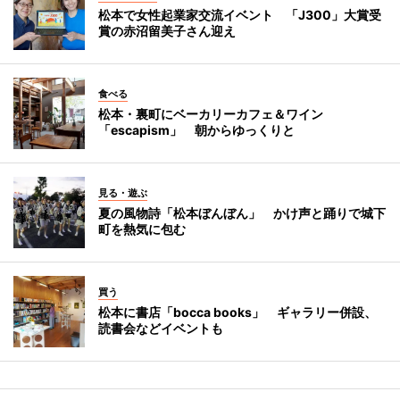
松本で女性起業家交流イベント 「J300」大賞受
賞の赤沼留美子さん迎え
食べる
松本・裏町にベーカリーカフェ＆ワイン
「escapism」 朝からゆっくりと
見る・遊ぶ
夏の風物詩「松本ぼんぼん」 かけ声と踊りで城下
町を熱気に包む
買う
松本に書店「bocca books」 ギャラリー併設、
読書会などイベントも