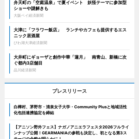
弁天町の「空庭温泉」で夏イベント 妖怪テーマに参加型
ショーや謎解きも
大阪ベイ経済新聞
大津に「フラワー飯店」 ランチやカフェも提供するエス
ニック居酒屋
びわ湖大津経済新聞
大井町にギョーザと創作中華「蓮月」 南青山、新橋に次
ぐ都内3店舗目
品川経済新聞
プレスリリース
白樺村、茅野市・清泉女子大学・Community Plusと地域活性
化包括連携協定を締結
【アニソン野外フェス】ナガノアニエラフェスタ2026フルライ
ンナップ公開！GEARMANIAの参戦も決定し、初となる第3ス
テージの全貌が明らかに！