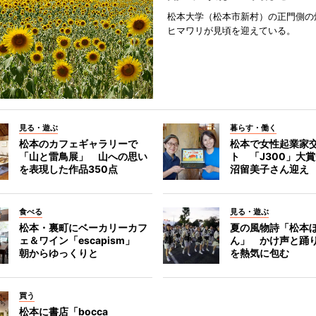
松本大学（松本市新村）の正門側の
ヒマワリが見頃を迎えている。
見る・遊ぶ
暮らす・働く
松本のカフェギャラリーで
松本で女性起業家
「山と雷鳥展」 山への思い
ト 「J300」大
を表現した作品350点
沼留美子さん迎え
食べる
見る・遊ぶ
松本・裏町にベーカリーカフ
夏の風物詩「松本
ェ＆ワイン「escapism」
ん」 かけ声と踊
朝からゆっくりと
を熱気に包む
買う
松本に書店「bocca