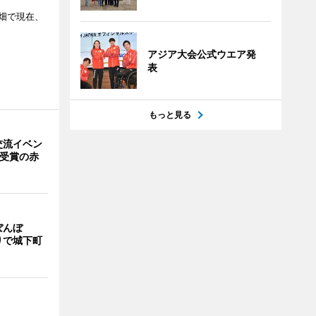
畑で現在、
アジア大会公式ウエア発
表
もっと見る
交流イベン
賞受賞の赤
ぼんぼ
りで城下町