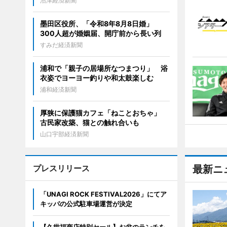
沼津経済新聞
墨田区役所、「令和8年8月8日婚」
300人超が婚姻届、開庁前から長い列
すみだ経済新聞
浦和で「親子の居場所なつまつり」 浴
衣姿でヨーヨー釣りや和太鼓楽しむ
浦和経済新聞
厚狭に保護猫カフェ「ねことおちゃ」
古民家改築、猫との触れ合いも
山口宇部経済新聞
プレスリリース
最新ニ
「UNAGI ROCK FESTIVAL2026」にてア
キッパの公式駐車場運営が決定