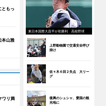
にともっ
東日本国際大昌平が初勝利 高校野球
松本山雅
上野動物園で交通安全呼び
掛け
佐々木６回２失点 大リー
グ
復興のシュシャ、愛国の観
マワリ満
光地に