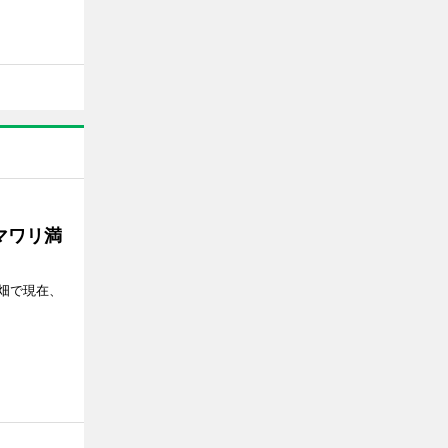
マワリ満
畑で現在、