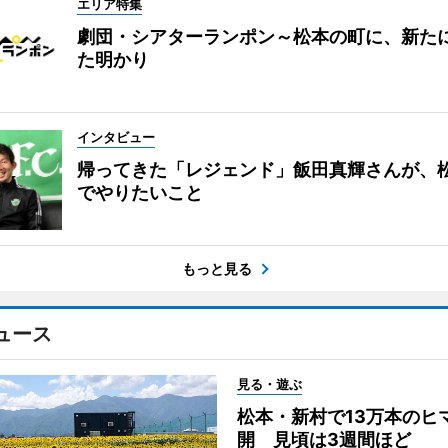
エリア特集
劇団・シアターランポン～松本の町に、新た
た明かり
インタビュー
帰ってきた「レジェンド」飯田真輝さんが、
でやりたいこと
もっと見る
ュース
見る・遊ぶ
松本・新村で13万本のヒ
開 見頃は3週間ほど