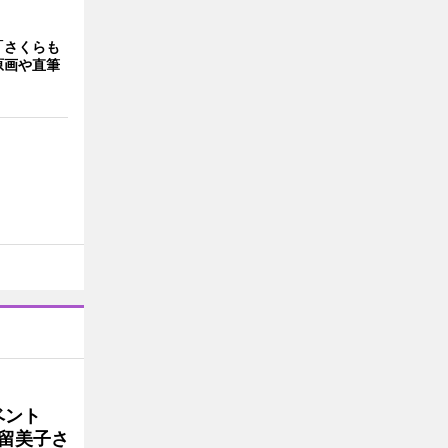
「さくらも
原画や直筆
イベント
沼留美子さ