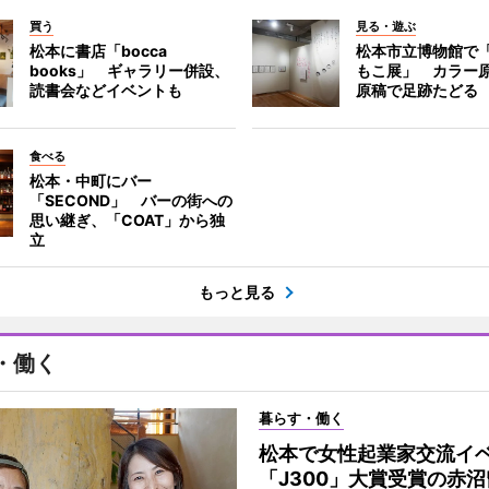
買う
見る・遊ぶ
松本に書店「bocca
松本市立博物館で
books」 ギャラリー併設、
もこ展」 カラー
読書会などイベントも
原稿で足跡たどる
食べる
松本・中町にバー
「SECOND」 バーの街への
思い継ぎ、「COAT」から独
立
もっと見る
・働く
暮らす・働く
松本で女性起業家交流
「J300」大賞受賞の赤