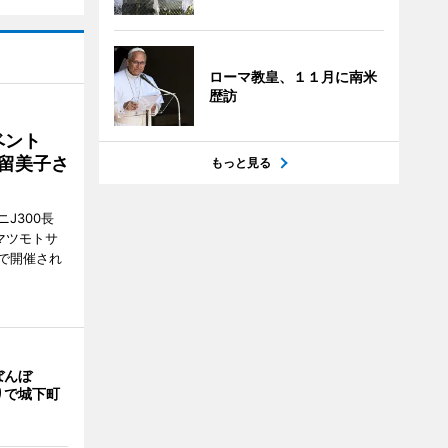
ローマ教皇、１１月に南米
歴訪
イベント
沼留美子さ
もっと見る
J300長
マツモトサ
で開催され
ぼんぼ
りで城下町