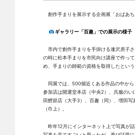
創作手まりを展示する企画展「おばあちゃ
ギャラリー「百趣」での展示の様子
市内で創作手まりを手掛ける逢沢房子さん
の時に松本手まりを市民向け講座で作って
め、手まりの師範の資格を取得したという
同展では、500個近くある作品の中から
参加店は開運堂本店（中央2）、呉服のい
田鰹節店（大手3）、百趣（同）、増田写
（巾上）。
昨年12月にインターネット上で写真が話
写真を見てすごいと思ったが、再び話題に