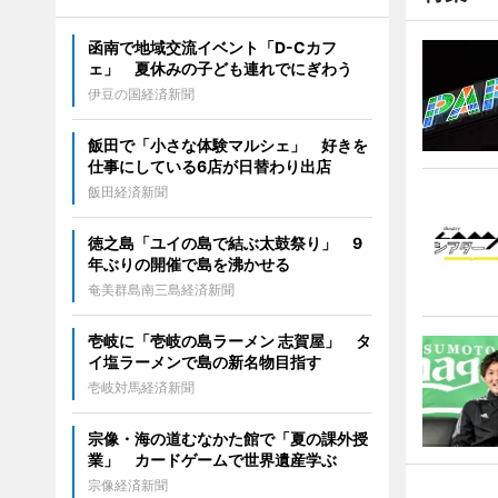
函南で地域交流イベント「D-Cカフ
ェ」 夏休みの子ども連れでにぎわう
伊豆の国経済新聞
飯田で「小さな体験マルシェ」 好きを
仕事にしている6店が日替わり出店
飯田経済新聞
徳之島「ユイの島で結ぶ太鼓祭り」 9
年ぶりの開催で島を沸かせる
奄美群島南三島経済新聞
壱岐に「壱岐の島ラーメン 志賀屋」 タ
イ塩ラーメンで島の新名物目指す
壱岐対馬経済新聞
宗像・海の道むなかた館で「夏の課外授
業」 カードゲームで世界遺産学ぶ
宗像経済新聞