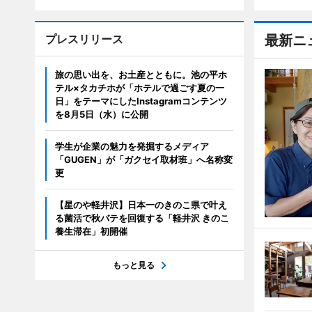
プレスリリース
最新ニ
旅の思い出を、お土産とともに。池の平ホ
テル×タカチホが「ホテルで過ごす夏の一
日」をテーマにしたInstagramコンテンツ
を8月5日（水）に公開
学生が企業の魅力を発掘するメディア
「GUGEN」が「ガクセイ取材班」へ名称変
更
【星のや軽井沢】日本一のきのこ県で叶え
る菌活で秋バテを回復する「軽井沢 きのこ
養生滞在」初開催
もっと見る