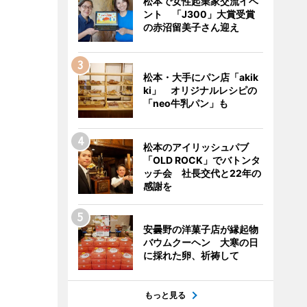
松本で女性起業家交流イベ
ント 「J300」大賞受賞
の赤沼留美子さん迎え
松本・大手にパン店「akik
ki」 オリジナルレシピの
「neo牛乳パン」も
松本のアイリッシュパブ
「OLD ROCK」でバトンタ
ッチ会 社長交代と22年の
感謝を
安曇野の洋菓子店が縁起物
バウムクーヘン 大寒の日
に採れた卵、祈祷して
もっと見る