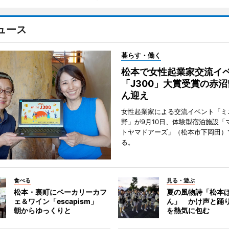
ュース
暮らす・働く
松本で女性起業家交流
「J300」大賞受賞の赤
ん迎え
女性起業家による交流イベント「ミニ
野」が9月10日、体験型宿泊施設「
トヤマドアーズ」（松本市下岡田）
る。
食べる
見る・遊ぶ
松本・裏町にベーカリーカフ
夏の風物詩「松本
ェ＆ワイン「escapism」
ん」 かけ声と踊
朝からゆっくりと
を熱気に包む