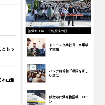
」
被爆８１年、広島原爆の日
ドローン企業社長、車爆破
にともっ
で重傷
ハシナ前首相「母国を正し
い道に」
松本山雅
独空港に爆発物搭載ドロー
ン