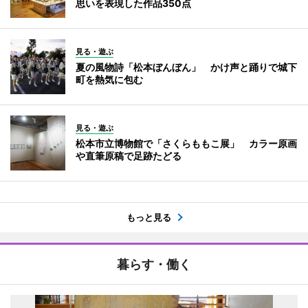
思いを表現した作品350点
見る・遊ぶ
夏の風物詩「松本ぼんぼん」 かけ声と踊りで城下
町を熱気に包む
見る・遊ぶ
松本市立博物館で「さくらももこ展」 カラー原画
や直筆原稿で足跡たどる
もっと見る
暮らす・働く