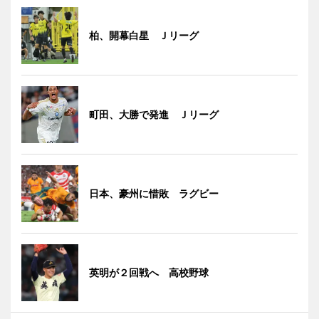
柏、開幕白星 Ｊリーグ
町田、大勝で発進 Ｊリーグ
日本、豪州に惜敗 ラグビー
英明が２回戦へ 高校野球