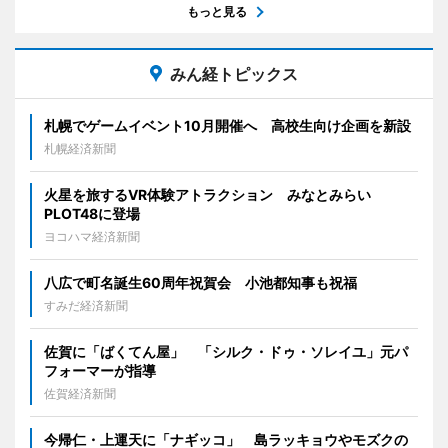
もっと見る
みん経トピックス
札幌でゲームイベント10月開催へ 高校生向け企画を新設
札幌経済新聞
火星を旅するVR体験アトラクション みなとみらい
PLOT48に登場
ヨコハマ経済新聞
八広で町名誕生60周年祝賀会 小池都知事も祝福
すみだ経済新聞
佐賀に「ばくてん屋」 「シルク・ドゥ・ソレイユ」元パ
フォーマーが指導
佐賀経済新聞
今帰仁・上運天に「ナギッコ」 島ラッキョウやモズクの