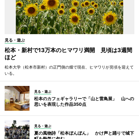
見る・遊ぶ
松本・新村で13万本のヒマワリ満開 見頃は3週間
ほど
松本大学（松本市新村）の正門側の畑で現在、ヒマワリが見頃を迎えて
いる。
見る・遊ぶ
松本のカフェギャラリーで「山と雷鳥展」 山への
思いを表現した作品350点
見る・遊ぶ
夏の風物詩「松本ぼんぼん」 かけ声と踊りで城下
町を熱気に包む