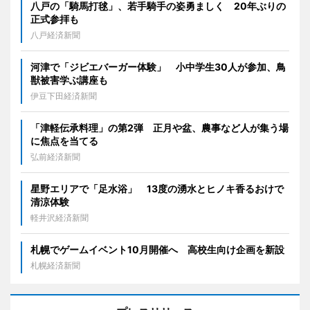
八戸の「騎馬打毬」、若手騎手の姿勇ましく 20年ぶりの
正式参拝も
八戸経済新聞
河津で「ジビエバーガー体験」 小中学生30人が参加、鳥
獣被害学ぶ講座も
伊豆下田経済新聞
「津軽伝承料理」の第2弾 正月や盆、農事など人が集う場
に焦点を当てる
弘前経済新聞
星野エリアで「足水浴」 13度の湧水とヒノキ香るおけで
清涼体験
軽井沢経済新聞
札幌でゲームイベント10月開催へ 高校生向け企画を新設
札幌経済新聞