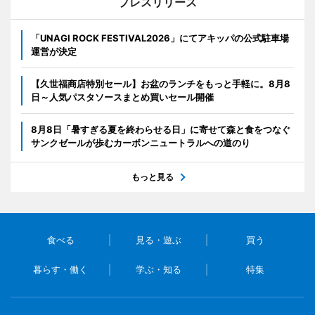
プレスリリース
「UNAGI ROCK FESTIVAL2026」にてアキッパの公式駐車場
運営が決定
【久世福商店特別セール】お盆のランチをもっと手軽に。8月8
日～人気パスタソースまとめ買いセール開催
8月8日「暑すぎる夏を終わらせる日」に寄せて森と食をつなぐ
サンクゼールが歩むカーボンニュートラルへの道のり
もっと見る
食べる
見る・遊ぶ
買う
暮らす・働く
学ぶ・知る
特集