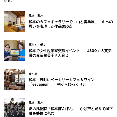
いる。
見る・遊ぶ
松本のカフェギャラリーで「山と雷鳥展」 山への
思いを表現した作品350点
暮らす・働く
松本で女性起業家交流イベント 「J300」大賞受
賞の赤沼留美子さん迎え
食べる
松本・裏町にベーカリーカフェ＆ワイン
「escapism」 朝からゆっくりと
見る・遊ぶ
夏の風物詩「松本ぼんぼん」 かけ声と踊りで城下
町を熱気に包む