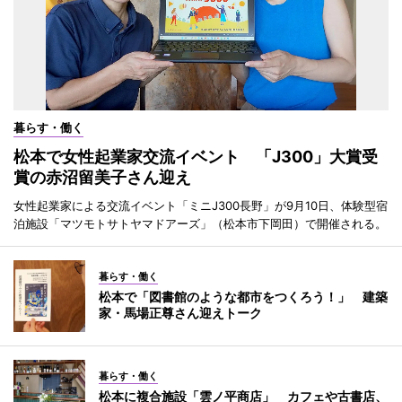
暮らす・働く
松本で女性起業家交流イベント 「J300」大賞受
賞の赤沼留美子さん迎え
女性起業家による交流イベント「ミニJ300長野」が9月10日、体験型宿
泊施設「マツモトサトヤマドアーズ」（松本市下岡田）で開催される。
暮らす・働く
松本で「図書館のような都市をつくろう！」 建築
家・馬場正尊さん迎えトーク
暮らす・働く
松本に複合施設「雲ノ平商店」 カフェや古書店、