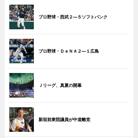
プロ野球・西武２―５ソフトバンク
プロ野球・ＤｅＮＡ２―１広島
Ｊリーグ、真夏の開幕
新垣前衆院議員が中道離党