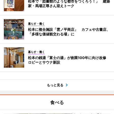
松本で「図書館のような都市をつくろう！」 建築
家・馬場正尊さん迎えトーク
暮らす・働く
松本に複合施設「雲ノ平商店」 カフェや古書店、
「多様な価値観交わる場」に
暮らす・働く
松本の銭湯「富士の湯」が創業100年に向け改修
ロビーとサウナ新設
もっと見る
食べる