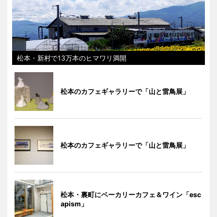
松本・新村で13万本のヒマワリ満開
松本のカフェギャラリーで「山と雷鳥展」
松本のカフェギャラリーで「山と雷鳥展」
松本・裏町にベーカリーカフェ＆ワイン「esc
apism」