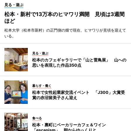
見る・遊ぶ
松本・新村で13万本のヒマワリ満開 見頃は3週間
ほど
松本大学（松本市新村）の正門側の畑で現在、ヒマワリが見頃を迎えて
いる。
見る・遊ぶ
松本のカフェギャラリーで「山と雷鳥展」 山への
思いを表現した作品350点
暮らす・働く
松本で女性起業家交流イベント 「J300」大賞受
賞の赤沼留美子さん迎え
食べる
松本・裏町にベーカリーカフェ＆ワイン
「escapism」 朝からゆっくりと