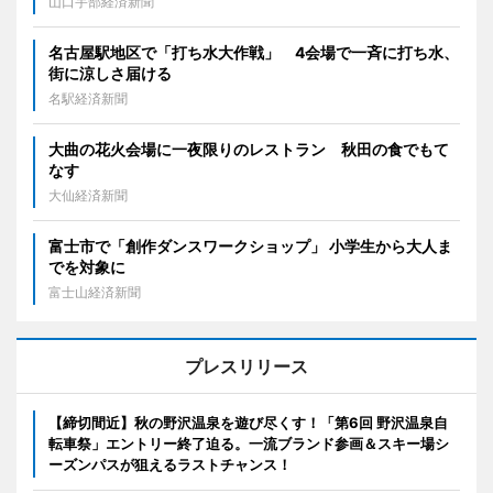
山口宇部経済新聞
名古屋駅地区で「打ち水大作戦」 4会場で一斉に打ち水、
街に涼しさ届ける
名駅経済新聞
大曲の花火会場に一夜限りのレストラン 秋田の食でもて
なす
大仙経済新聞
富士市で「創作ダンスワークショップ」 小学生から大人ま
でを対象に
富士山経済新聞
プレスリリース
【締切間近】秋の野沢温泉を遊び尽くす！「第6回 野沢温泉自
転車祭」エントリー終了迫る。一流ブランド参画＆スキー場シ
ーズンパスが狙えるラストチャンス！