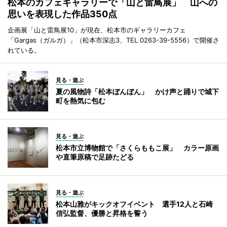
松本のカフェギャラリーで「山と雷鳥展」 山への
思いを表現した作品350点
企画展「山と雷鳥展10」が現在、松本市のギャラリーカフェ
「Gargas（ガルガ）」（松本市深志3、TEL 0263-39-5556）で開催さ
れている。
見る・遊ぶ
夏の風物詩「松本ぼんぼん」 かけ声と踊りで城下
町を熱気に包む
見る・遊ぶ
松本市立博物館で「さくらももこ展」 カラー原画
や直筆原稿で足跡たどる
見る・遊ぶ
松本山雅がキックオフイベント 選手12人と石崎
信弘監督、優勝と昇格を誓う