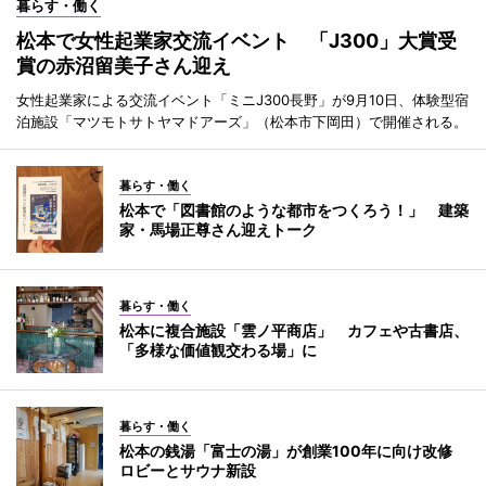
暮らす・働く
松本で女性起業家交流イベント 「J300」大賞受
賞の赤沼留美子さん迎え
女性起業家による交流イベント「ミニJ300長野」が9月10日、体験型宿
泊施設「マツモトサトヤマドアーズ」（松本市下岡田）で開催される。
暮らす・働く
松本で「図書館のような都市をつくろう！」 建築
家・馬場正尊さん迎えトーク
暮らす・働く
松本に複合施設「雲ノ平商店」 カフェや古書店、
「多様な価値観交わる場」に
暮らす・働く
松本の銭湯「富士の湯」が創業100年に向け改修
ロビーとサウナ新設