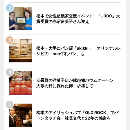
松本で女性起業家交流イベント 「J300」大
賞受賞の赤沼留美子さん迎え
松本・大手にパン店「akikki」 オリジナルレ
シピの「neo牛乳パン」も
安曇野の洋菓子店が縁起物バウムクーヘン
大寒の日に採れた卵、祈祷して
松本のアイリッシュパブ「OLD ROCK」でバ
トンタッチ会 社長交代と22年の感謝を