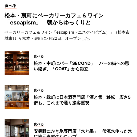
食べる
松本・裏町にベーカリーカフェ＆ワイン
「escapism」 朝からゆっくりと
ベーカリーカフェ＆ワイン「escapism（エスケイピズム）」（松本市
城東1）が松本・裏町に7月22日、オープンした。
食べる
松本・中町にバー「SECOND」 バーの街への思
い継ぎ、「COAT」から独立
食べる
松本・緑町に日本酒専門店「酒と雪」移転 広さ5
倍も、これまで通り接客重視
食べる
安曇野にかき氷専門店「水と果」 伏流水使った氷
に地元食材のシロップ