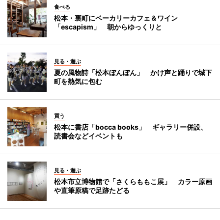
食べる
松本・裏町にベーカリーカフェ＆ワイン
「escapism」 朝からゆっくりと
見る・遊ぶ
夏の風物詩「松本ぼんぼん」 かけ声と踊りで城下
町を熱気に包む
買う
松本に書店「bocca books」 ギャラリー併設、
読書会などイベントも
見る・遊ぶ
松本市立博物館で「さくらももこ展」 カラー原画
や直筆原稿で足跡たどる