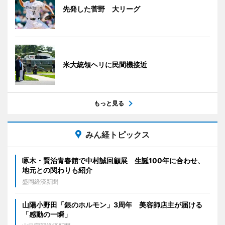
先発した菅野 大リーグ
米大統領ヘリに民間機接近
もっと見る
みん経トピックス
啄木・賢治青春館で中村誠回顧展 生誕100年に合わせ、
地元との関わりも紹介
盛岡経済新聞
山陽小野田「銀のホルモン」3周年 美容師店主が届ける
「感動の一瞬」