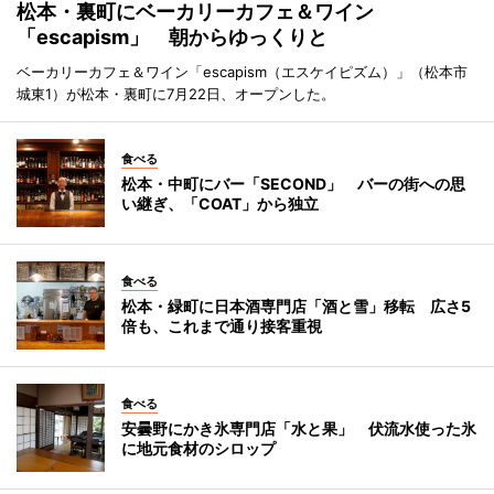
松本・裏町にベーカリーカフェ＆ワイン
「escapism」 朝からゆっくりと
ベーカリーカフェ＆ワイン「escapism（エスケイピズム）」（松本市
城東1）が松本・裏町に7月22日、オープンした。
食べる
松本・中町にバー「SECOND」 バーの街への思
い継ぎ、「COAT」から独立
食べる
松本・緑町に日本酒専門店「酒と雪」移転 広さ5
倍も、これまで通り接客重視
食べる
安曇野にかき氷専門店「水と果」 伏流水使った氷
に地元食材のシロップ