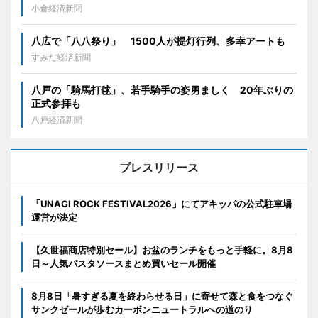
小倉経済新聞
八広で「八八祭り」 1500人が提灯行列、多幸アートも
すみだ経済新聞
八戸の「騎馬打毬」、若手騎手の姿勇ましく 20年ぶりの
正式参拝も
八戸経済新聞
プレスリリース
「UNAGI ROCK FESTIVAL2026」にてアキッパの公式駐車場
運営が決定
【久世福商店特別セール】お盆のランチをもっと手軽に。8月8
日～人気パスタソースまとめ買いセール開催
8月8日「暑すぎる夏を終わらせる日」に寄せて森と食をつなぐ
サンクゼールが歩むカーボンニュートラルへの道のり