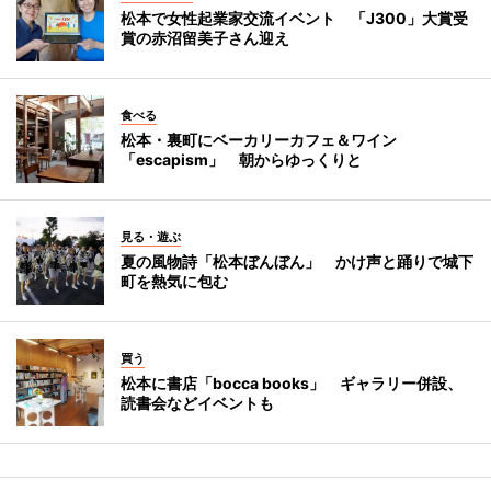
松本で女性起業家交流イベント 「J300」大賞受
賞の赤沼留美子さん迎え
食べる
松本・裏町にベーカリーカフェ＆ワイン
「escapism」 朝からゆっくりと
見る・遊ぶ
夏の風物詩「松本ぼんぼん」 かけ声と踊りで城下
町を熱気に包む
買う
松本に書店「bocca books」 ギャラリー併設、
読書会などイベントも