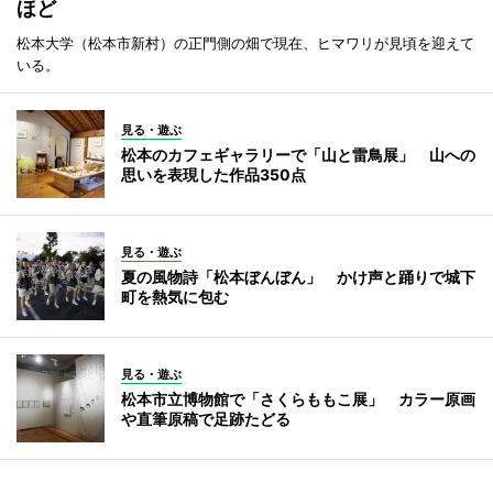
ほど
松本大学（松本市新村）の正門側の畑で現在、ヒマワリが見頃を迎えて
いる。
見る・遊ぶ
松本のカフェギャラリーで「山と雷鳥展」 山への
思いを表現した作品350点
見る・遊ぶ
夏の風物詩「松本ぼんぼん」 かけ声と踊りで城下
町を熱気に包む
見る・遊ぶ
松本市立博物館で「さくらももこ展」 カラー原画
や直筆原稿で足跡たどる