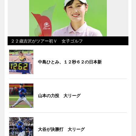
２２歳吉沢がツアー初Ｖ 女子ゴルフ
中島ひとみ、１２秒６２の日本新
山本の力投 大リーグ
大谷が決勝打 大リーグ