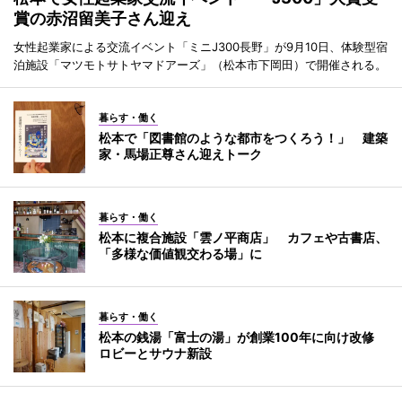
賞の赤沼留美子さん迎え
女性起業家による交流イベント「ミニJ300長野」が9月10日、体験型宿
泊施設「マツモトサトヤマドアーズ」（松本市下岡田）で開催される。
暮らす・働く
松本で「図書館のような都市をつくろう！」 建築
家・馬場正尊さん迎えトーク
暮らす・働く
松本に複合施設「雲ノ平商店」 カフェや古書店、
「多様な価値観交わる場」に
暮らす・働く
松本の銭湯「富士の湯」が創業100年に向け改修
ロビーとサウナ新設