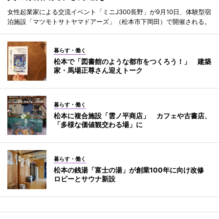
女性起業家による交流イベント「ミニJ300長野」が9月10日、体験型宿
泊施設「マツモトサトヤマドアーズ」（松本市下岡田）で開催される。
暮らす・働く
松本で「図書館のような都市をつくろう！」 建築
家・馬場正尊さん迎えトーク
暮らす・働く
松本に複合施設「雲ノ平商店」 カフェや古書店、
「多様な価値観交わる場」に
暮らす・働く
松本の銭湯「富士の湯」が創業100年に向け改修
ロビーとサウナ新設