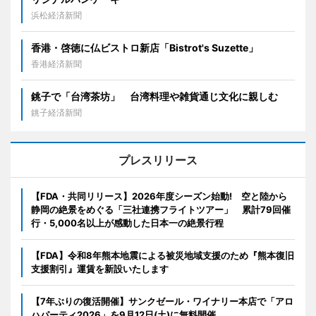
浜松経済新聞
香港・啓徳に仏ビストロ新店「Bistrot's Suzette」
香港経済新聞
銚子で「台湾茶坊」 台湾料理や雑貨通じ文化に親しむ
銚子経済新聞
プレスリリース
【FDA・共同リリース】2026年度シーズン始動! 空と陸から
静岡の絶景をめぐる「三社連携フライトツアー」 累計79回催
行・5,000名以上が感動した日本一の絶景行程
【FDA】令和8年熊本地震による被災地域支援のため『熊本復旧
支援割引』運賃を新設いたします
【7年ぶりの復活開催】サンクゼール・ワイナリー本店で「アロ
ハパーティ2026」を9月12日(土)に無料開催