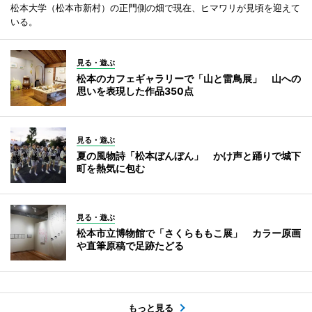
松本大学（松本市新村）の正門側の畑で現在、ヒマワリが見頃を迎えて
いる。
見る・遊ぶ
松本のカフェギャラリーで「山と雷鳥展」 山への
思いを表現した作品350点
見る・遊ぶ
夏の風物詩「松本ぼんぼん」 かけ声と踊りで城下
町を熱気に包む
見る・遊ぶ
松本市立博物館で「さくらももこ展」 カラー原画
や直筆原稿で足跡たどる
もっと見る