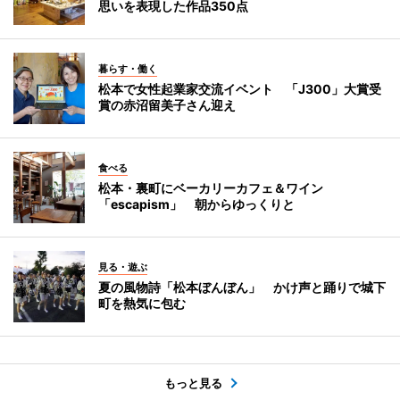
思いを表現した作品350点
暮らす・働く
松本で女性起業家交流イベント 「J300」大賞受
賞の赤沼留美子さん迎え
食べる
松本・裏町にベーカリーカフェ＆ワイン
「escapism」 朝からゆっくりと
見る・遊ぶ
夏の風物詩「松本ぼんぼん」 かけ声と踊りで城下
町を熱気に包む
もっと見る