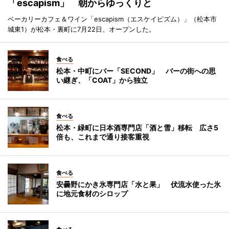
「escapism」 朝からゆっくりと
ベーカリーカフェ＆ワイン「escapism（エスケイピズム）」（松本市
城東1）が松本・裏町に7月22日、オープンした。
食べる
松本・中町にバー「SECOND」 バーの街への思
い継ぎ、「COAT」から独立
食べる
松本・緑町に日本酒専門店「酒と雪」移転 広さ5
倍も、これまで通り接客重視
食べる
安曇野にかき氷専門店「水と果」 伏流水使った氷
に地元食材のシロップ