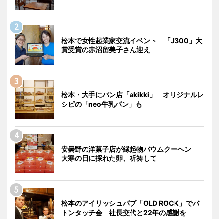
松本で女性起業家交流イベント 「J300」大
賞受賞の赤沼留美子さん迎え
松本・大手にパン店「akikki」 オリジナルレ
シピの「neo牛乳パン」も
安曇野の洋菓子店が縁起物バウムクーヘン
大寒の日に採れた卵、祈祷して
松本のアイリッシュパブ「OLD ROCK」でバ
トンタッチ会 社長交代と22年の感謝を