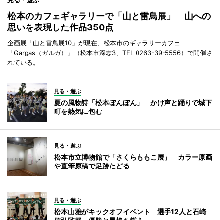
見る・遊ぶ
松本のカフェギャラリーで「山と雷鳥展」 山への
思いを表現した作品350点
企画展「山と雷鳥展10」が現在、松本市のギャラリーカフェ
「Gargas（ガルガ）」（松本市深志3、TEL 0263-39-5556）で開催さ
れている。
見る・遊ぶ
夏の風物詩「松本ぼんぼん」 かけ声と踊りで城下
町を熱気に包む
見る・遊ぶ
松本市立博物館で「さくらももこ展」 カラー原画
や直筆原稿で足跡たどる
見る・遊ぶ
松本山雅がキックオフイベント 選手12人と石崎