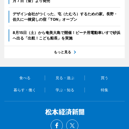
月７日（金）より発売
デザイン会社がつくった、屯（たむろ）するための家。長野・
佐久に一棟貸しの宿「TON」オープン
8月15日（土）から奄美大島で開催！ビーチ用電動車いすで砂浜
へ出る「出航！こども船長」を実施
もっと見る
食べる
見る・遊ぶ
買う
暮らす・働く
学ぶ・知る
特集