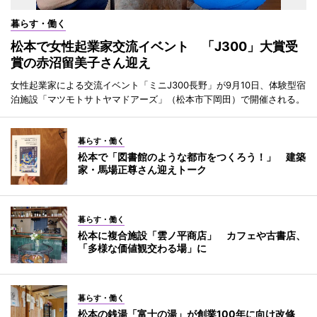
暮らす・働く
松本で女性起業家交流イベント 「J300」大賞受
賞の赤沼留美子さん迎え
女性起業家による交流イベント「ミニJ300長野」が9月10日、体験型宿
泊施設「マツモトサトヤマドアーズ」（松本市下岡田）で開催される。
暮らす・働く
松本で「図書館のような都市をつくろう！」 建築
家・馬場正尊さん迎えトーク
暮らす・働く
松本に複合施設「雲ノ平商店」 カフェや古書店、
「多様な価値観交わる場」に
暮らす・働く
松本の銭湯「富士の湯」が創業100年に向け改修