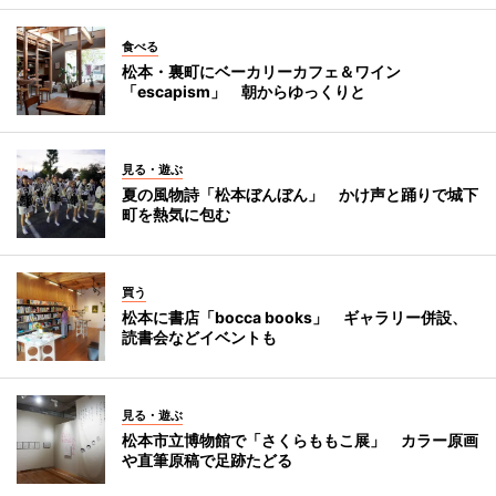
食べる
松本・裏町にベーカリーカフェ＆ワイン
「escapism」 朝からゆっくりと
見る・遊ぶ
夏の風物詩「松本ぼんぼん」 かけ声と踊りで城下
町を熱気に包む
買う
松本に書店「bocca books」 ギャラリー併設、
読書会などイベントも
見る・遊ぶ
松本市立博物館で「さくらももこ展」 カラー原画
や直筆原稿で足跡たどる