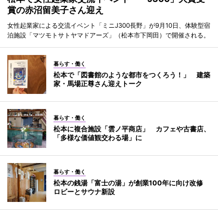
賞の赤沼留美子さん迎え
女性起業家による交流イベント「ミニJ300長野」が9月10日、体験型宿
泊施設「マツモトサトヤマドアーズ」（松本市下岡田）で開催される。
暮らす・働く
松本で「図書館のような都市をつくろう！」 建築
家・馬場正尊さん迎えトーク
暮らす・働く
松本に複合施設「雲ノ平商店」 カフェや古書店、
「多様な価値観交わる場」に
暮らす・働く
松本の銭湯「富士の湯」が創業100年に向け改修
ロビーとサウナ新設