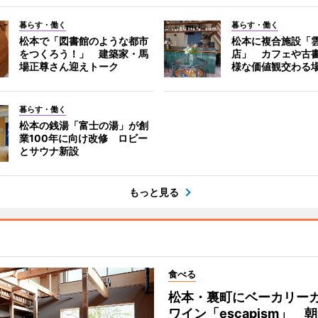
暮らす・働く
暮らす・働く
松本で「図書館のような都市
松本に複合施設「
をつくろう！」 建築家・馬
店」 カフェや古
場正尊さん迎えトーク
様な価値観交わる
暮らす・働く
松本の銭湯「富士の湯」が創
業100年に向け改修 ロビー
とサウナ新設
もっと見る
食べる
松本・裏町にベーカリー
ワイン「escapism」 