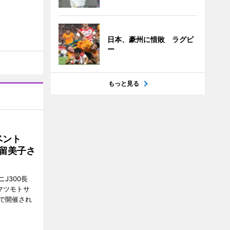
日本、豪州に惜敗 ラグビ
ー
もっと見る
イベント
沼留美子さ
J300長
マツモトサ
で開催され