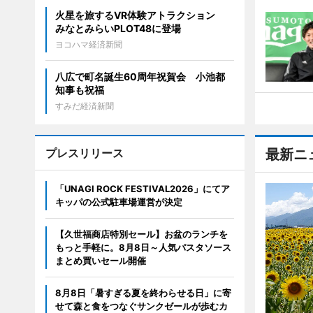
火星を旅するVR体験アトラクション
みなとみらいPLOT48に登場
ヨコハマ経済新聞
八広で町名誕生60周年祝賀会 小池都
知事も祝福
すみだ経済新聞
プレスリリース
最新ニ
「UNAGI ROCK FESTIVAL2026」にてア
キッパの公式駐車場運営が決定
【久世福商店特別セール】お盆のランチを
もっと手軽に。8月8日～人気パスタソース
まとめ買いセール開催
8月8日「暑すぎる夏を終わらせる日」に寄
せて森と食をつなぐサンクゼールが歩むカ