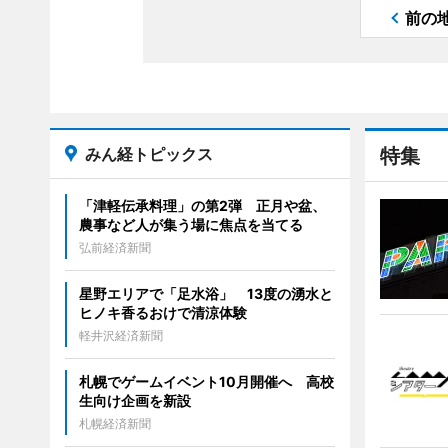
前の
みん経トピックス
特集
「津軽伝承料理」の第2弾 正月や盆、
農事など人が集う場に焦点を当てる
弘前経済新聞
星野エリアで「足水浴」 13度の湧水と
ヒノキ香るおけで清涼体験
軽井沢経済新聞
札幌でゲームイベント10月開催へ 高校
生向け企画を新設
札幌経済新聞