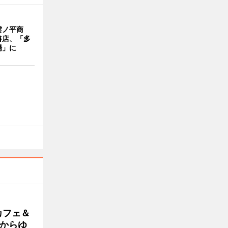
雲ノ平商
書店、「多
場」に
カフェ＆
朝からゆ