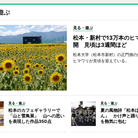
遊ぶ
見る・遊ぶ
松本・新村で13万本のヒ
開 見頃は3週間ほど
松本大学（松本市新村）の正門側の
ヒマワリが見頃を迎えている。
見る・遊ぶ
見る・遊ぶ
松本のカフェギャラリーで
夏の風物詩「松本
「山と雷鳥展」 山への思い
ん」 かけ声と踊
を表現した作品350点
を熱気に包む