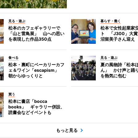
見る・遊ぶ
暮らす・働く
松本のカフェギャラリーで
松本で女性起業家
「山と雷鳥展」 山への思い
ト 「J300」大
を表現した作品350点
沼留美子さん迎え
食べる
見る・遊ぶ
松本・裏町にベーカリーカフ
夏の風物詩「松本
ェ＆ワイン「escapism」
ん」 かけ声と踊
朝からゆっくりと
を熱気に包む
買う
松本に書店「bocca
books」 ギャラリー併設、
読書会などイベントも
もっと見る