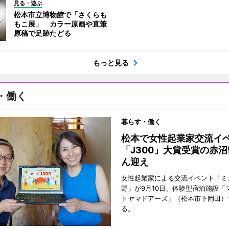
見る・遊ぶ
松本市立博物館で「さくらも
もこ展」 カラー原画や直筆
原稿で足跡たどる
もっと見る
・働く
暮らす・働く
松本で女性起業家交流
「J300」大賞受賞の赤
ん迎え
女性起業家による交流イベント「ミニ
野」が9月10日、体験型宿泊施設「
トヤマドアーズ」（松本市下岡田）
る。