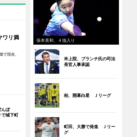
マワリ満
張本美和、４強入り
畑で現在、
米上院、ブランチ氏の司法
長官人事承認
柏、開幕白星 Ｊリーグ
ぼんぼ
りで城下町
町田、大勝で発進 Ｊリー
グ