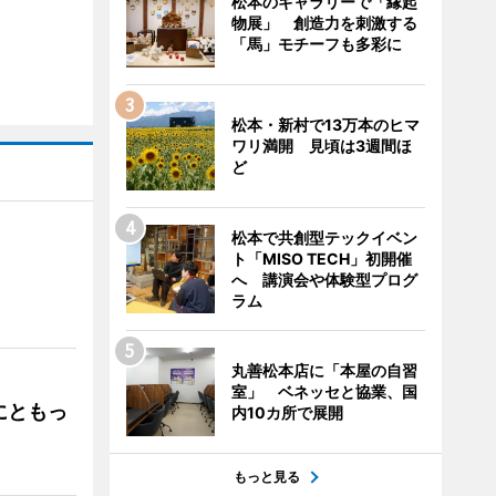
松本のギャラリーで「縁起
物展」 創造力を刺激する
「馬」モチーフも多彩に
松本・新村で13万本のヒマ
ワリ満開 見頃は3週間ほ
ど
松本で共創型テックイベン
ト「MISO TECH」初開催
へ 講演会や体験型プログ
」
ラム
丸善松本店に「本屋の自習
室」 ベネッセと協業、国
にともっ
内10カ所で展開
もっと見る