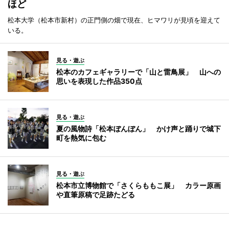
ほど
松本大学（松本市新村）の正門側の畑で現在、ヒマワリが見頃を迎えて
いる。
見る・遊ぶ
松本のカフェギャラリーで「山と雷鳥展」 山への
思いを表現した作品350点
見る・遊ぶ
夏の風物詩「松本ぼんぼん」 かけ声と踊りで城下
町を熱気に包む
見る・遊ぶ
松本市立博物館で「さくらももこ展」 カラー原画
や直筆原稿で足跡たどる