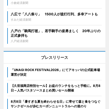
小倉経済新聞
八広で「八八祭り」 1500人が提灯行列、多幸アートも
すみだ経済新聞
八戸の「騎馬打毬」、若手騎手の姿勇ましく 20年ぶりの
正式参拝も
八戸経済新聞
プレスリリース
「UNAGI ROCK FESTIVAL2026」にてアキッパの公式駐車場
運営が決定
【久世福商店特別セール】お盆のランチをもっと手軽に。8月8
日～人気パスタソースまとめ買いセール開催
8月8日「暑すぎる夏を終わらせる日」に寄せて森と食をつなぐ
サンクゼールが歩むカーボンニュートラルへの道のり