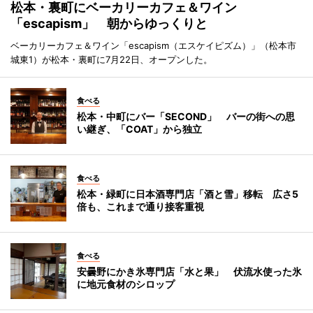
松本・裏町にベーカリーカフェ＆ワイン
「escapism」 朝からゆっくりと
ベーカリーカフェ＆ワイン「escapism（エスケイピズム）」（松本市
城東1）が松本・裏町に7月22日、オープンした。
食べる
松本・中町にバー「SECOND」 バーの街への思
い継ぎ、「COAT」から独立
食べる
松本・緑町に日本酒専門店「酒と雪」移転 広さ5
倍も、これまで通り接客重視
食べる
安曇野にかき氷専門店「水と果」 伏流水使った氷
に地元食材のシロップ