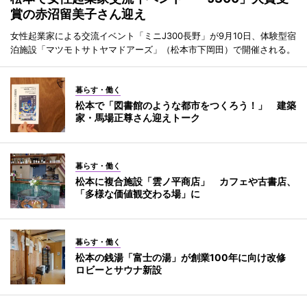
賞の赤沼留美子さん迎え
女性起業家による交流イベント「ミニJ300長野」が9月10日、体験型宿
泊施設「マツモトサトヤマドアーズ」（松本市下岡田）で開催される。
暮らす・働く
松本で「図書館のような都市をつくろう！」 建築
家・馬場正尊さん迎えトーク
暮らす・働く
松本に複合施設「雲ノ平商店」 カフェや古書店、
「多様な価値観交わる場」に
暮らす・働く
松本の銭湯「富士の湯」が創業100年に向け改修
ロビーとサウナ新設