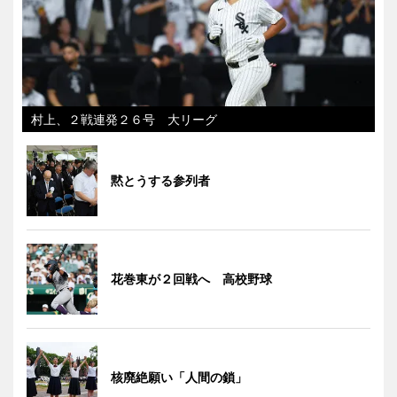
村上、２戦連発２６号 大リーグ
黙とうする参列者
花巻東が２回戦へ 高校野球
核廃絶願い「人間の鎖」