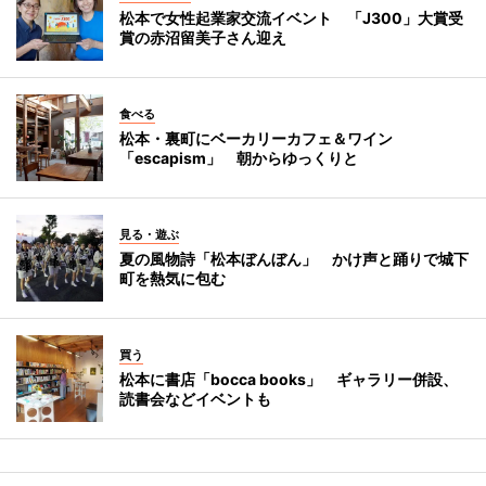
松本で女性起業家交流イベント 「J300」大賞受
賞の赤沼留美子さん迎え
食べる
松本・裏町にベーカリーカフェ＆ワイン
「escapism」 朝からゆっくりと
見る・遊ぶ
夏の風物詩「松本ぼんぼん」 かけ声と踊りで城下
町を熱気に包む
買う
松本に書店「bocca books」 ギャラリー併設、
読書会などイベントも