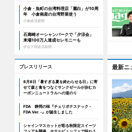
小倉・魚町の台湾料理店「麗白」が10周
年 小倉南産の台湾野菜使う
小倉経済新聞
石廊崎オーシャンパークで「夕涼会」
来場100万人達成セレモニーも
伊豆下田経済新聞
プレスリリース
最新ニ
8月8日「暑すぎる夏を終わらせる日」に寄
せて森と食をつなぐサンクゼールが歩むカ
ーボンニュートラルへの道のり
FDA 静岡の味『チェリポテスナック -
FDA Ver. -』が誕生しました
シャインマスカットが彩る秋限定スイーツ
フェアを開催。ホテルビュッフェで味わう