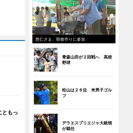
悠仁さま、朝食作りに参加
青森山田が２回戦へ 高校
野球
」
松山は２６位 米男子ゴル
フ
にともっ
デラエスプリエジャ大統領
が就任