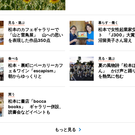
見る・遊ぶ
暮らす・働く
松本のカフェギャラリーで
松本で女性起業家
「山と雷鳥展」 山への思い
ト 「J300」大
を表現した作品350点
沼留美子さん迎え
食べる
見る・遊ぶ
松本・裏町にベーカリーカフ
夏の風物詩「松本
ェ＆ワイン「escapism」
ん」 かけ声と踊
朝からゆっくりと
を熱気に包む
買う
松本に書店「bocca
books」 ギャラリー併設、
読書会などイベントも
もっと見る