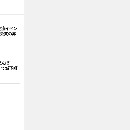
交流イベン
賞受賞の赤
ぼんぼ
りで城下町