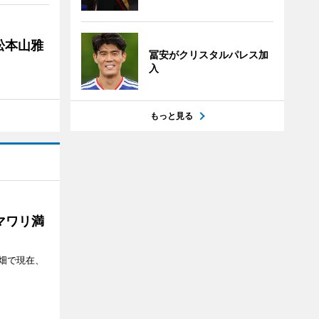
松本山雅
冨安がクリスタルパレス加
入
もっと見る
マワリ満
畑で現在、