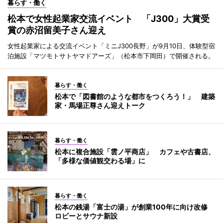
暮らす・働く
松本で女性起業家交流イベント 「J300」大賞受
賞の赤沼留美子さん迎え
女性起業家による交流イベント「ミニJ300長野」が9月10日、体験型宿
泊施設「マツモトサトヤマドアーズ」（松本市下岡田）で開催される。
暮らす・働く
松本で「図書館のような都市をつくろう！」 建築
家・馬場正尊さん迎えトーク
暮らす・働く
松本に複合施設「雲ノ平商店」 カフェや古書店、
「多様な価値観交わる場」に
暮らす・働く
松本の銭湯「富士の湯」が創業100年に向け改修
ロビーとサウナ新設