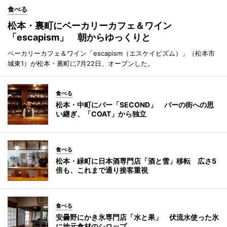
食べる
松本・裏町にベーカリーカフェ＆ワイン
「escapism」 朝からゆっくりと
ベーカリーカフェ＆ワイン「escapism（エスケイピズム）」（松本市
城東1）が松本・裏町に7月22日、オープンした。
食べる
松本・中町にバー「SECOND」 バーの街への思
い継ぎ、「COAT」から独立
食べる
松本・緑町に日本酒専門店「酒と雪」移転 広さ5
倍も、これまで通り接客重視
食べる
安曇野にかき氷専門店「水と果」 伏流水使った氷
に地元食材のシロップ