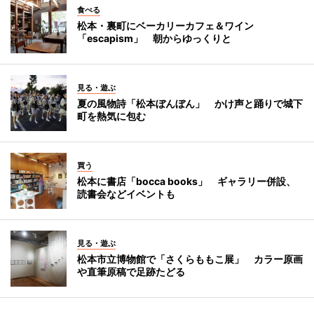
食べる
松本・裏町にベーカリーカフェ＆ワイン
「escapism」 朝からゆっくりと
見る・遊ぶ
夏の風物詩「松本ぼんぼん」 かけ声と踊りで城下
町を熱気に包む
買う
松本に書店「bocca books」 ギャラリー併設、
読書会などイベントも
見る・遊ぶ
松本市立博物館で「さくらももこ展」 カラー原画
や直筆原稿で足跡たどる