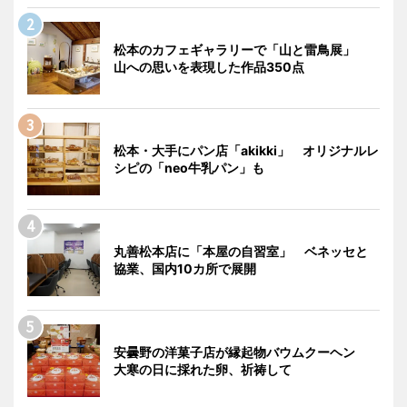
松本のカフェギャラリーで「山と雷鳥展」
山への思いを表現した作品350点
松本・大手にパン店「akikki」 オリジナルレ
シピの「neo牛乳パン」も
丸善松本店に「本屋の自習室」 ベネッセと
協業、国内10カ所で展開
安曇野の洋菓子店が縁起物バウムクーヘン
大寒の日に採れた卵、祈祷して