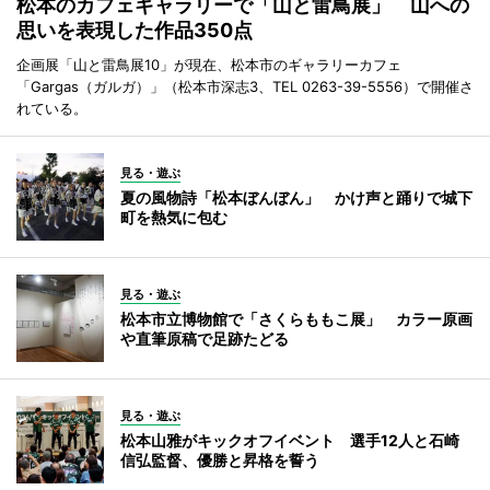
松本のカフェギャラリーで「山と雷鳥展」 山への
思いを表現した作品350点
企画展「山と雷鳥展10」が現在、松本市のギャラリーカフェ
「Gargas（ガルガ）」（松本市深志3、TEL 0263-39-5556）で開催さ
れている。
見る・遊ぶ
夏の風物詩「松本ぼんぼん」 かけ声と踊りで城下
町を熱気に包む
見る・遊ぶ
松本市立博物館で「さくらももこ展」 カラー原画
や直筆原稿で足跡たどる
見る・遊ぶ
松本山雅がキックオフイベント 選手12人と石崎
信弘監督、優勝と昇格を誓う