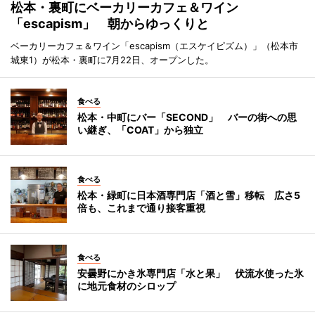
松本・裏町にベーカリーカフェ＆ワイン
「escapism」 朝からゆっくりと
ベーカリーカフェ＆ワイン「escapism（エスケイピズム）」（松本市
城東1）が松本・裏町に7月22日、オープンした。
食べる
松本・中町にバー「SECOND」 バーの街への思
い継ぎ、「COAT」から独立
食べる
松本・緑町に日本酒専門店「酒と雪」移転 広さ5
倍も、これまで通り接客重視
食べる
安曇野にかき氷専門店「水と果」 伏流水使った氷
に地元食材のシロップ