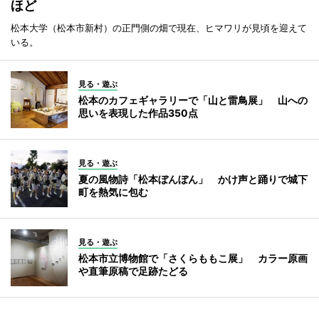
ほど
松本大学（松本市新村）の正門側の畑で現在、ヒマワリが見頃を迎えて
いる。
見る・遊ぶ
松本のカフェギャラリーで「山と雷鳥展」 山への
思いを表現した作品350点
見る・遊ぶ
夏の風物詩「松本ぼんぼん」 かけ声と踊りで城下
町を熱気に包む
見る・遊ぶ
松本市立博物館で「さくらももこ展」 カラー原画
や直筆原稿で足跡たどる