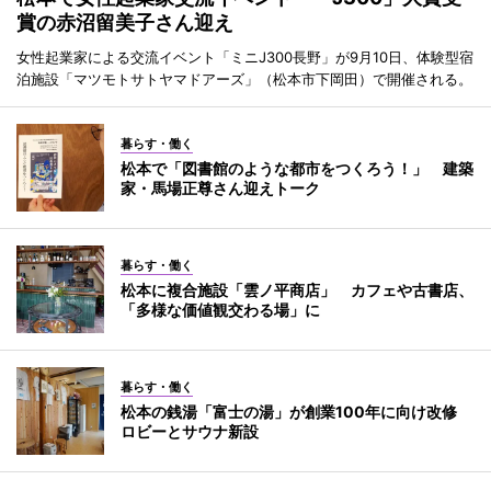
賞の赤沼留美子さん迎え
女性起業家による交流イベント「ミニJ300長野」が9月10日、体験型宿
泊施設「マツモトサトヤマドアーズ」（松本市下岡田）で開催される。
暮らす・働く
松本で「図書館のような都市をつくろう！」 建築
家・馬場正尊さん迎えトーク
暮らす・働く
松本に複合施設「雲ノ平商店」 カフェや古書店、
「多様な価値観交わる場」に
暮らす・働く
松本の銭湯「富士の湯」が創業100年に向け改修
ロビーとサウナ新設