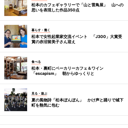
松本のカフェギャラリーで「山と雷鳥展」 山への
思いを表現した作品350点
暮らす・働く
松本で女性起業家交流イベント 「J300」大賞受
賞の赤沼留美子さん迎え
食べる
松本・裏町にベーカリーカフェ＆ワイン
「escapism」 朝からゆっくりと
見る・遊ぶ
夏の風物詩「松本ぼんぼん」 かけ声と踊りで城下
町を熱気に包む