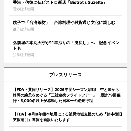
香港・啓徳に仏ビストロ新店「Bistrot's Suzette」
香港経済新聞
銚子で「台湾茶坊」 台湾料理や雑貨通じ文化に親しむ
銚子経済新聞
弘前城の本丸天守が11年ぶりの「曳戻し」へ 記念イベン
トも
弘前経済新聞
プレスリリース
【FDA・共同リリース】2026年度シーズン始動! 空と陸から
静岡の絶景をめぐる「三社連携フライトツアー」 累計79回催
行・5,000名以上が感動した日本一の絶景行程
【FDA】令和8年熊本地震による被災地域支援のため『熊本復旧
支援割引』運賃を新設いたします