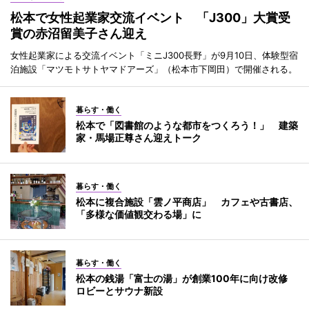
松本で女性起業家交流イベント 「J300」大賞受
賞の赤沼留美子さん迎え
女性起業家による交流イベント「ミニJ300長野」が9月10日、体験型宿
泊施設「マツモトサトヤマドアーズ」（松本市下岡田）で開催される。
暮らす・働く
松本で「図書館のような都市をつくろう！」 建築
家・馬場正尊さん迎えトーク
暮らす・働く
松本に複合施設「雲ノ平商店」 カフェや古書店、
「多様な価値観交わる場」に
暮らす・働く
松本の銭湯「富士の湯」が創業100年に向け改修
ロビーとサウナ新設