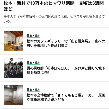
松本・新村で13万本のヒマワリ満開 見頃は3週間
ほど
松本大学（松本市新村）の正門側の畑で現在、ヒマワリが見頃を迎えて
いる。
見る・遊ぶ
松本のカフェギャラリーで「山と雷鳥展」 山への
思いを表現した作品350点
見る・遊ぶ
夏の風物詩「松本ぼんぼん」 かけ声と踊りで城下
町を熱気に包む
見る・遊ぶ
松本市立博物館で「さくらももこ展」 カラー原画
や直筆原稿で足跡たどる