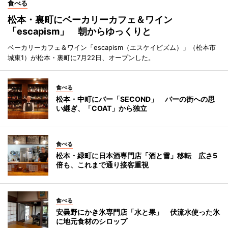
食べる
松本・裏町にベーカリーカフェ＆ワイン
「escapism」 朝からゆっくりと
ベーカリーカフェ＆ワイン「escapism（エスケイピズム）」（松本市
城東1）が松本・裏町に7月22日、オープンした。
食べる
松本・中町にバー「SECOND」 バーの街への思
い継ぎ、「COAT」から独立
食べる
松本・緑町に日本酒専門店「酒と雪」移転 広さ5
倍も、これまで通り接客重視
食べる
安曇野にかき氷専門店「水と果」 伏流水使った氷
に地元食材のシロップ