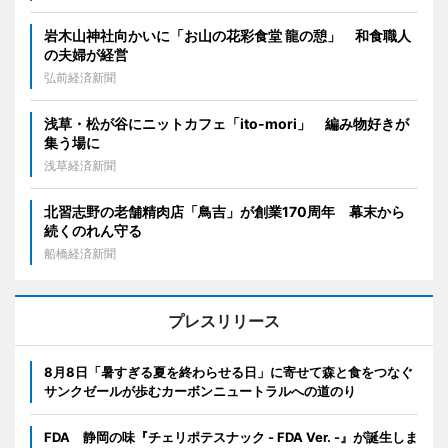
岩木山神社向かいに「お山の花彩食堂 龍の憩」 和食職人
の夫婦が経営
弘前経済新聞
浅草・松が谷にニットカフェ「ito-mori」 編み物好きが
集う場に
浅草経済新聞
北習志野の老舗精肉店「鳥吉」が創業170周年 幕末から
続くのれん守る
船橋経済新聞
プレスリリース
8月8日「暑すぎる夏を終わらせる日」に寄せて森と食をつなぐ
サンクゼールが歩むカーボンニュートラルへの道のり
FDA 静岡の味『チェリポテスナック - FDA Ver. -』が誕生しま