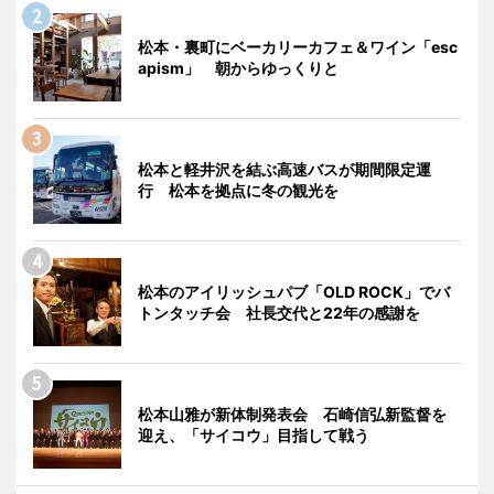
松本・裏町にベーカリーカフェ＆ワイン「esc
apism」 朝からゆっくりと
松本と軽井沢を結ぶ高速バスが期間限定運
行 松本を拠点に冬の観光を
松本のアイリッシュパブ「OLD ROCK」でバ
トンタッチ会 社長交代と22年の感謝を
松本山雅が新体制発表会 石崎信弘新監督を
迎え、「サイコウ」目指して戦う