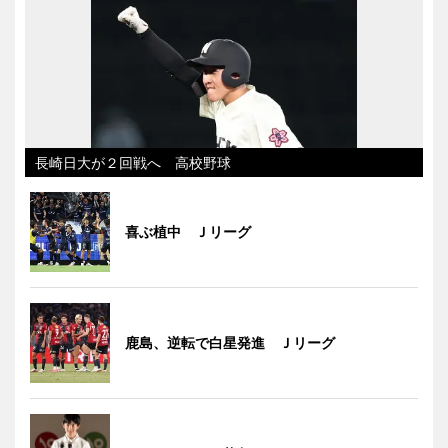
長崎日大が２回戦へ 高校野球
喜ぶ植中 Ｊリーグ
鹿島、逆転で白星発進 Ｊリーグ