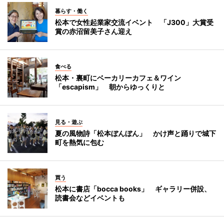
暮らす・働く
松本で女性起業家交流イベント 「J300」大賞受
賞の赤沼留美子さん迎え
食べる
松本・裏町にベーカリーカフェ＆ワイン
「escapism」 朝からゆっくりと
見る・遊ぶ
夏の風物詩「松本ぼんぼん」 かけ声と踊りで城下
町を熱気に包む
買う
松本に書店「bocca books」 ギャラリー併設、
読書会などイベントも