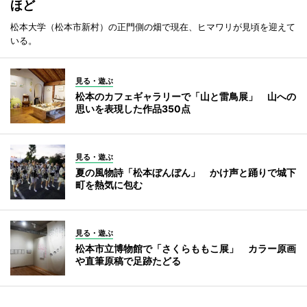
ほど
松本大学（松本市新村）の正門側の畑で現在、ヒマワリが見頃を迎えて
いる。
見る・遊ぶ
松本のカフェギャラリーで「山と雷鳥展」 山への
思いを表現した作品350点
見る・遊ぶ
夏の風物詩「松本ぼんぼん」 かけ声と踊りで城下
町を熱気に包む
見る・遊ぶ
松本市立博物館で「さくらももこ展」 カラー原画
や直筆原稿で足跡たどる