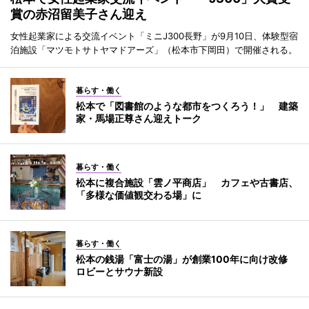
賞の赤沼留美子さん迎え
女性起業家による交流イベント「ミニJ300長野」が9月10日、体験型宿
泊施設「マツモトサトヤマドアーズ」（松本市下岡田）で開催される。
暮らす・働く
松本で「図書館のような都市をつくろう！」 建築
家・馬場正尊さん迎えトーク
暮らす・働く
松本に複合施設「雲ノ平商店」 カフェや古書店、
「多様な価値観交わる場」に
暮らす・働く
松本の銭湯「富士の湯」が創業100年に向け改修
ロビーとサウナ新設