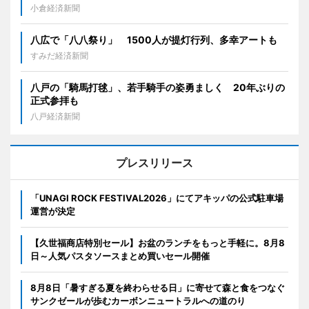
小倉経済新聞
八広で「八八祭り」 1500人が提灯行列、多幸アートも
すみだ経済新聞
八戸の「騎馬打毬」、若手騎手の姿勇ましく 20年ぶりの
正式参拝も
八戸経済新聞
プレスリリース
「UNAGI ROCK FESTIVAL2026」にてアキッパの公式駐車場
運営が決定
【久世福商店特別セール】お盆のランチをもっと手軽に。8月8
日～人気パスタソースまとめ買いセール開催
8月8日「暑すぎる夏を終わらせる日」に寄せて森と食をつなぐ
サンクゼールが歩むカーボンニュートラルへの道のり