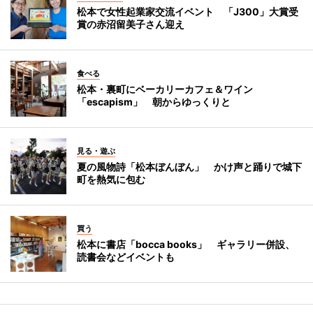
松本で女性起業家交流イベント 「J300」大賞受
賞の赤沼留美子さん迎え
食べる
松本・裏町にベーカリーカフェ＆ワイン
「escapism」 朝からゆっくりと
見る・遊ぶ
夏の風物詩「松本ぼんぼん」 かけ声と踊りで城下
町を熱気に包む
買う
松本に書店「bocca books」 ギャラリー併設、
読書会などイベントも