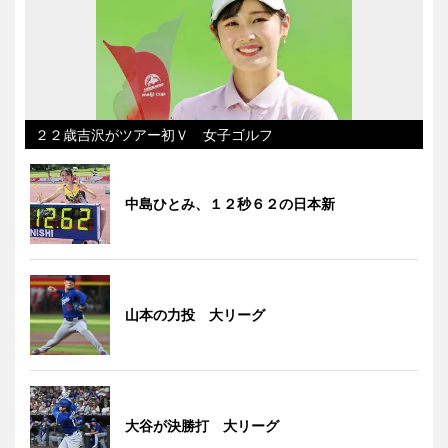
２２歳吉沢がツアー初Ｖ 女子ゴルフ
中島ひとみ、１２秒６２の日本新
山本の力投 大リーグ
大谷が決勝打 大リーグ