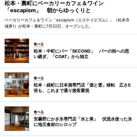
松本・裏町にベーカリーカフェ＆ワイン
「escapism」 朝からゆっくりと
ベーカリーカフェ＆ワイン「escapism（エスケイピズム）」（松本市
城東1）が松本・裏町に7月22日、オープンした。
食べる
松本・中町にバー「SECOND」 バーの街への思
い継ぎ、「COAT」から独立
食べる
松本・緑町に日本酒専門店「酒と雪」移転 広さ5
倍も、これまで通り接客重視
食べる
安曇野にかき氷専門店「水と果」 伏流水使った氷
に地元食材のシロップ