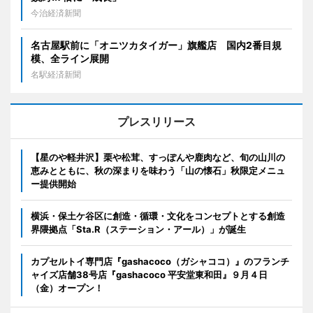
今治経済新聞
名古屋駅前に「オニツカタイガー」旗艦店 国内2番目規
模、全ライン展開
名駅経済新聞
プレスリリース
【星のや軽井沢】栗や松茸、すっぽんや鹿肉など、旬の山川の
恵みとともに、秋の深まりを味わう「山の懐石」秋限定メニュ
ー提供開始
横浜・保土ケ谷区に創造・循環・文化をコンセプトとする創造
界隈拠点「Sta.R（ステーション・アール）」が誕生
カプセルトイ専門店『gashacoco（ガシャココ）』のフランチ
ャイズ店舗38号店『gashacoco 平安堂東和田』９月４日
（金）オープン！