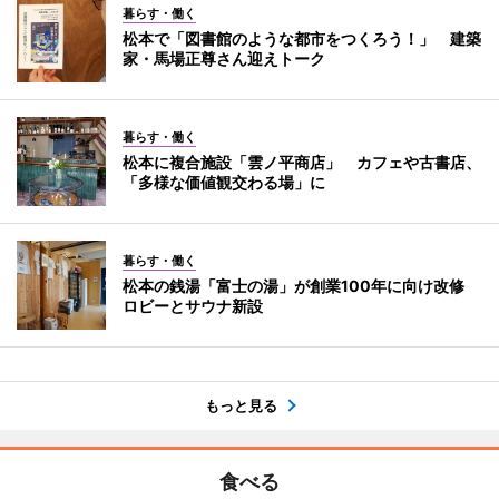
暮らす・働く
松本で「図書館のような都市をつくろう！」 建築
家・馬場正尊さん迎えトーク
暮らす・働く
松本に複合施設「雲ノ平商店」 カフェや古書店、
「多様な価値観交わる場」に
暮らす・働く
松本の銭湯「富士の湯」が創業100年に向け改修
ロビーとサウナ新設
もっと見る
食べる