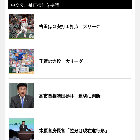
中立公、補正検討を要請
吉田は２安打１打点 大リーグ
千賀の力投 大リーグ
高市首相靖国参拝「適切に判断」
木原官房長官「拉致は現在進行形」