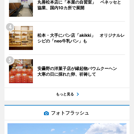
丸善松本店に「本屋の自習室」 ベネッセと
協業、国内10カ所で展開
松本・大手にパン店「akikki」 オリジナルレ
シピの「neo牛乳パン」も
安曇野の洋菓子店が縁起物バウムクーヘン
大寒の日に採れた卵、祈祷して
もっと見る
フォトフラッシュ