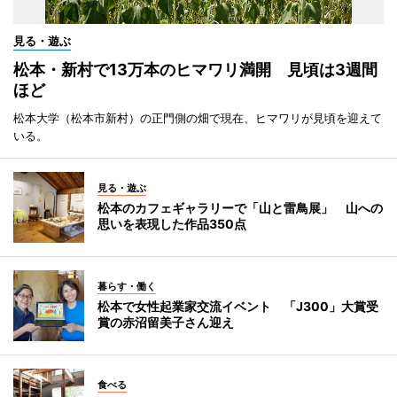
見る・遊ぶ
松本・新村で13万本のヒマワリ満開 見頃は3週間
ほど
松本大学（松本市新村）の正門側の畑で現在、ヒマワリが見頃を迎えて
いる。
見る・遊ぶ
松本のカフェギャラリーで「山と雷鳥展」 山への
思いを表現した作品350点
暮らす・働く
松本で女性起業家交流イベント 「J300」大賞受
賞の赤沼留美子さん迎え
食べる