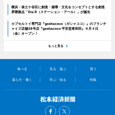
横浜・保土ケ谷区に創造・循環・文化をコンセプトとする創造
界隈拠点「Sta.R（ステーション・アール）」が誕生
カプセルトイ専門店『gashacoco（ガシャココ）』のフランチ
ャイズ店舗38号店『gashacoco 平安堂東和田』９月４日
（金）オープン！
もっと見る
食べる
見る・遊ぶ
買う
暮らす・働く
学ぶ・知る
特集