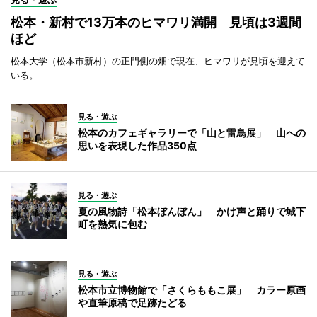
松本・新村で13万本のヒマワリ満開 見頃は3週間
ほど
松本大学（松本市新村）の正門側の畑で現在、ヒマワリが見頃を迎えて
いる。
見る・遊ぶ
松本のカフェギャラリーで「山と雷鳥展」 山への
思いを表現した作品350点
見る・遊ぶ
夏の風物詩「松本ぼんぼん」 かけ声と踊りで城下
町を熱気に包む
見る・遊ぶ
松本市立博物館で「さくらももこ展」 カラー原画
や直筆原稿で足跡たどる