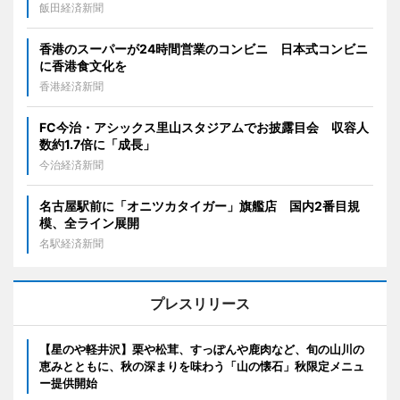
飯田経済新聞
香港のスーパーが24時間営業のコンビニ 日本式コンビニ
に香港食文化を
香港経済新聞
FC今治・アシックス里山スタジアムでお披露目会 収容人
数約1.7倍に「成長」
今治経済新聞
名古屋駅前に「オニツカタイガー」旗艦店 国内2番目規
模、全ライン展開
名駅経済新聞
プレスリリース
【星のや軽井沢】栗や松茸、すっぽんや鹿肉など、旬の山川の
恵みとともに、秋の深まりを味わう「山の懐石」秋限定メニュ
ー提供開始