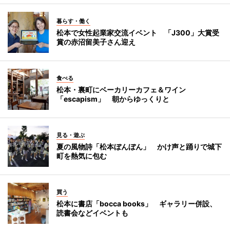
暮らす・働く
松本で女性起業家交流イベント 「J300」大賞受
賞の赤沼留美子さん迎え
食べる
松本・裏町にベーカリーカフェ＆ワイン
「escapism」 朝からゆっくりと
見る・遊ぶ
夏の風物詩「松本ぼんぼん」 かけ声と踊りで城下
町を熱気に包む
買う
松本に書店「bocca books」 ギャラリー併設、
読書会などイベントも