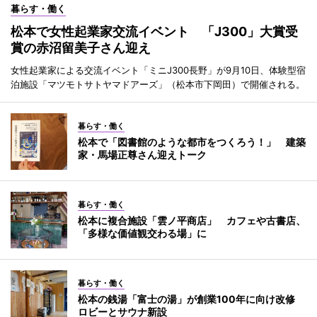
暮らす・働く
松本で女性起業家交流イベント 「J300」大賞受
賞の赤沼留美子さん迎え
女性起業家による交流イベント「ミニJ300長野」が9月10日、体験型宿
泊施設「マツモトサトヤマドアーズ」（松本市下岡田）で開催される。
暮らす・働く
松本で「図書館のような都市をつくろう！」 建築
家・馬場正尊さん迎えトーク
暮らす・働く
松本に複合施設「雲ノ平商店」 カフェや古書店、
「多様な価値観交わる場」に
暮らす・働く
松本の銭湯「富士の湯」が創業100年に向け改修
ロビーとサウナ新設