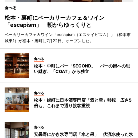
食べる
松本・裏町にベーカリーカフェ＆ワイン
「escapism」 朝からゆっくりと
ベーカリーカフェ＆ワイン「escapism（エスケイピズム）」（松本市
城東1）が松本・裏町に7月22日、オープンした。
食べる
松本・中町にバー「SECOND」 バーの街への思
い継ぎ、「COAT」から独立
食べる
松本・緑町に日本酒専門店「酒と雪」移転 広さ5
倍も、これまで通り接客重視
食べる
安曇野にかき氷専門店「水と果」 伏流水使った氷