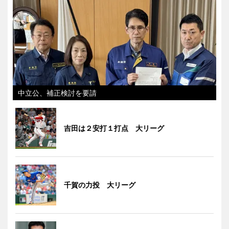
中立公、補正検討を要請
吉田は２安打１打点 大リーグ
千賀の力投 大リーグ