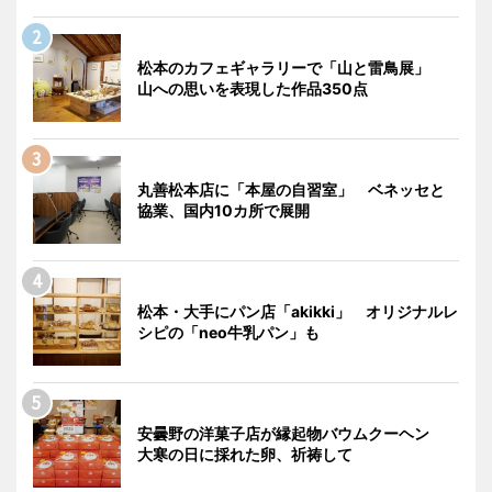
松本のカフェギャラリーで「山と雷鳥展」
山への思いを表現した作品350点
丸善松本店に「本屋の自習室」 ベネッセと
協業、国内10カ所で展開
松本・大手にパン店「akikki」 オリジナルレ
シピの「neo牛乳パン」も
安曇野の洋菓子店が縁起物バウムクーヘン
大寒の日に採れた卵、祈祷して