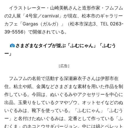
イラストレーター・山崎美帆さんと造形作家・フムフム
の2人展「4号室／carnival」が現在、松本市のギャラリー
カフェ「Gargas（ガルガ）」（松本市深志3、TEL
0263-
39-5556
）で開催されている。
さまざまなタイプが並ぶ「ふむにゃん」「ふむう
ー」
［広告］
フムフムの名前で活動する深瀬麻衣子さんは伊那市在
住。粘土や紙、金属などさまざまな素材を用いた作品を制
作している。今回は、ぬいぐるみやアクセサリーを中心に
出品。玉乗りをしているクマやゾウ、オットセイなどのぬ
いぐるみは、靴下を使っている。「ふむにゃん」「ふむう
ー」と名付けたぬいぐるみは、定番として作っている「ふ
むくま」のネコとウサギバージョン。中には綿とペレット