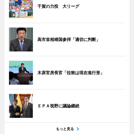
千賀の力投 大リーグ
高市首相靖国参拝「適切に判断」
木原官房長官「拉致は現在進行形」
ＥＰＡ視野に議論継続
もっと見る