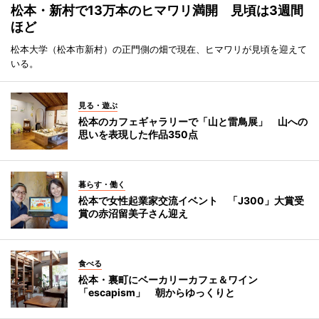
松本・新村で13万本のヒマワリ満開 見頃は3週間
ほど
松本大学（松本市新村）の正門側の畑で現在、ヒマワリが見頃を迎えて
いる。
見る・遊ぶ
松本のカフェギャラリーで「山と雷鳥展」 山への
思いを表現した作品350点
暮らす・働く
松本で女性起業家交流イベント 「J300」大賞受
賞の赤沼留美子さん迎え
食べる
松本・裏町にベーカリーカフェ＆ワイン
「escapism」 朝からゆっくりと