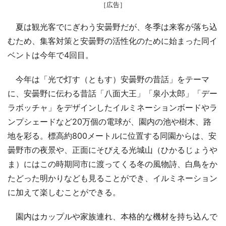
［広告］
夏は観光客でにぎわう安曇野だが、冬季は来客が落ち込
むため、集客対策と安曇野の活性化のために始まった同イ
ベントは今年で4回目。
今年は「光で灯す（ともす）安曇野の昔話」をテーマ
に、安曇野に伝わる昔話「八面大王」「泉小太郎」「デー
ラボッチャ」をデザインしたイルミネーションボードやラ
ンプシェードなど20万個の電球が、園内の池や樹木、路
地を彩る。標高約800メートルに位置する同園からは、安
曇野市の夜景や、正面にそびえる光城山（ひかるじょうや
ま）にはこの時期同市に渡ってくる冬の風物詩、白鳥をか
たどった明かりなども見ることができ、イルミネーション
に加えて楽しむことができる。
園内はカップルや家族連れ、本格的な機材を持ち込んで