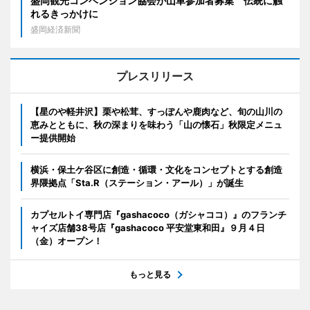
盛岡観光コンベンション協会が山車参加者募集 伝統に触
れるきっかけに
盛岡経済新聞
プレスリリース
【星のや軽井沢】栗や松茸、すっぽんや鹿肉など、旬の山川の
恵みとともに、秋の深まりを味わう「山の懐石」秋限定メニュ
ー提供開始
横浜・保土ケ谷区に創造・循環・文化をコンセプトとする創造
界隈拠点「Sta.R（ステーション・アール）」が誕生
カプセルトイ専門店『gashacoco（ガシャココ）』のフランチ
ャイズ店舗38号店『gashacoco 平安堂東和田』９月４日
（金）オープン！
もっと見る