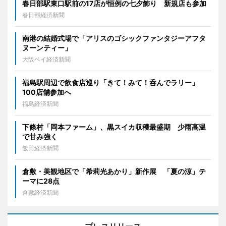
春日部駅東口駅前の17店が恒例の七夕飾り 新規店も参加
春日部経済新聞
南港の結婚式場で「アリスのゴシックファンタジーアフタ
ヌーンティー」
大阪ベイ経済新聞
福島駅周辺で飲食店巡り「きて！みて！呑んでラリー」
100店舗参加へ
福島経済新聞
下條村「岡本ファーム」、黒スイカ収穫最盛期 少雨高温
で甘み強く
飯田経済新聞
倉敷・美観地区で「希莉光あかり」新作展 「夏の涼」テ
ーマに28点
倉敷経済新聞