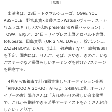
［広告］
出演者は、23日＝トクマルシューゴ、OGRE YOU
ASSHOLE、野宮真貴×斎藤ネコ×Watusi×ヴィーナス・カ
ワムラユキ（しぶや花魁 presents 渋谷系セッション）、
TOWA TEIなど。24日＝サイプレス上野とロベルト吉野、
tofubeats、田島貴男（ORIGINAL LOVE）、掟ポルシェ、
ZAZEN BOYS、D.A.N.（以上、敬称略）など、総勢186組
を予定。園内には、りんご、そば、おやき、きのこ、いな
ごステージなど長野らしいネーミングを付けた7ステージ
を用意する。
4月から18都市で計78回実施したオーディション企画
「RINGOOO A GO-GO」からは、24組が出場。オーガナ
イザーの古川陽介さんは「入れ替わりの激しい音楽業界
で、これから期待できる若手アーティストをたくさん紹介
したい」と話す。