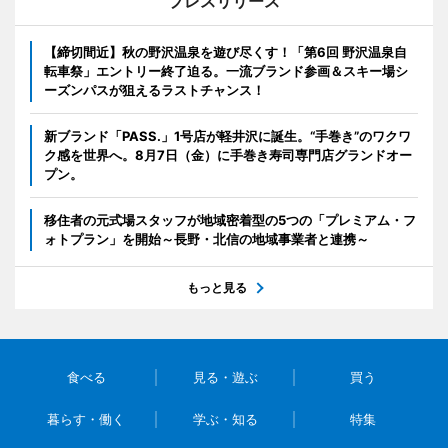
プレスリリース
【締切間近】秋の野沢温泉を遊び尽くす！「第6回 野沢温泉自
転車祭」エントリー終了迫る。一流ブランド参画＆スキー場シ
ーズンパスが狙えるラストチャンス！
新ブランド「PASS.」1号店が軽井沢に誕生。“手巻き”のワクワ
ク感を世界へ。8月7日（金）に手巻き寿司専門店グランドオー
プン。
移住者の元式場スタッフが地域密着型の5つの「プレミアム・フ
ォトプラン」を開始～長野・北信の地域事業者と連携～
もっと見る
食べる
見る・遊ぶ
買う
暮らす・働く
学ぶ・知る
特集