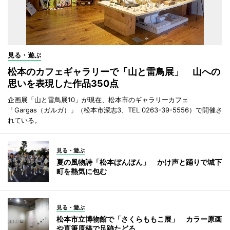
見る・遊ぶ
松本のカフェギャラリーで「山と雷鳥展」 山への
思いを表現した作品350点
企画展「山と雷鳥展10」が現在、松本市のギャラリーカフェ
「Gargas（ガルガ）」（松本市深志3、TEL 0263-39-5556）で開催さ
れている。
見る・遊ぶ
夏の風物詩「松本ぼんぼん」 かけ声と踊りで城下
町を熱気に包む
見る・遊ぶ
松本市立博物館で「さくらももこ展」 カラー原画
や直筆原稿で足跡たどる