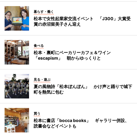
暮らす・働く
松本で女性起業家交流イベント 「J300」大賞受
賞の赤沼留美子さん迎え
食べる
松本・裏町にベーカリーカフェ＆ワイン
「escapism」 朝からゆっくりと
見る・遊ぶ
夏の風物詩「松本ぼんぼん」 かけ声と踊りで城下
町を熱気に包む
買う
松本に書店「bocca books」 ギャラリー併設、
読書会などイベントも