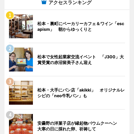
アクセスランキング
松本・裏町にベーカリーカフェ＆ワイン「esc
apism」 朝からゆっくりと
松本で女性起業家交流イベント 「J300」大
賞受賞の赤沼留美子さん迎え
松本・大手にパン店「akikki」 オリジナルレ
シピの「neo牛乳パン」も
安曇野の洋菓子店が縁起物バウムクーヘン
大寒の日に採れた卵、祈祷して