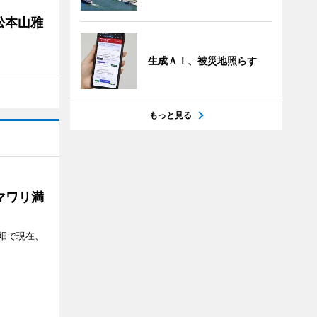
松本山雅
生成ＡＩ、被災地照らす
もっと見る
マワリ満
畑で現在、