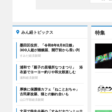
みん経トピックス
特集
墨田区役所、「令和8年8月8日婚」
300人超が婚姻届、開庁前から長い列
すみだ経済新聞
浦和で「親子の居場所なつまつり」 浴
衣姿でヨーヨー釣りや和太鼓楽しむ
浦和経済新聞
厚狭に保護猫カフェ「ねことおちゃ」
古民家改築、猫との触れ合いも
山口宇部経済新聞
文花で学生企画の「すみだタウンミーテ