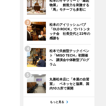
松本のギャラリーで「縁起
物展」 創造力を刺激する
「馬」モチーフも多彩に
松本のアイリッシュパブ
「OLD ROCK」でバトンタ
ッチ会 社長交代と22年の
感謝を
松本で共創型テックイベン
ト「MISO TECH」初開催
へ 講演会や体験型プログ
ラム
丸善松本店に「本屋の自習
室」 ベネッセと協業、国
内10カ所で展開
もっと見る