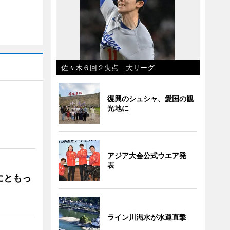
佐々木６回２失点 大リーグ
復興のシュシャ、愛国の観
光地に
」
アジア大会公式ウエア発
表
にともっ
ライン川渇水が水運直撃