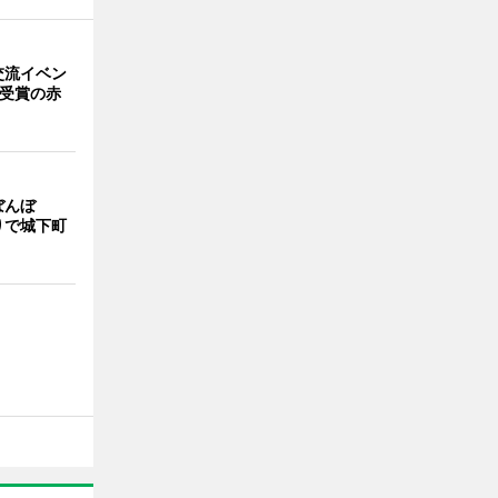
交流イベン
賞受賞の赤
ぼんぼ
りで城下町