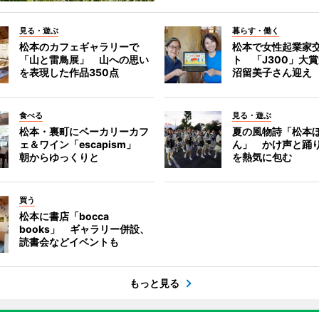
見る・遊ぶ
暮らす・働く
松本のカフェギャラリーで
松本で女性起業家
「山と雷鳥展」 山への思い
ト 「J300」大
を表現した作品350点
沼留美子さん迎え
食べる
見る・遊ぶ
松本・裏町にベーカリーカフ
夏の風物詩「松本
ェ＆ワイン「escapism」
ん」 かけ声と踊
朝からゆっくりと
を熱気に包む
買う
松本に書店「bocca
books」 ギャラリー併設、
読書会などイベントも
もっと見る