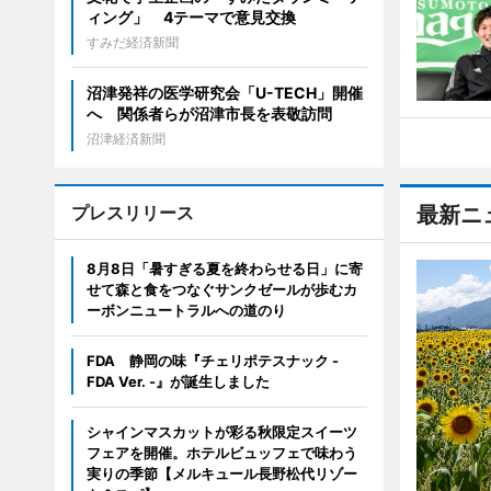
ィング」 4テーマで意見交換
すみだ経済新聞
沼津発祥の医学研究会「U-TECH」開催
へ 関係者らが沼津市長を表敬訪問
沼津経済新聞
プレスリリース
最新ニ
8月8日「暑すぎる夏を終わらせる日」に寄
せて森と食をつなぐサンクゼールが歩むカ
ーボンニュートラルへの道のり
FDA 静岡の味『チェリポテスナック -
FDA Ver. -』が誕生しました
シャインマスカットが彩る秋限定スイーツ
フェアを開催。ホテルビュッフェで味わう
実りの季節【メルキュール長野松代リゾー