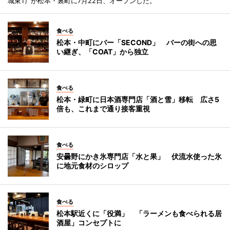
城東1）が松本・裏町に7月22日、オープンした。
食べる
松本・中町にバー「SECOND」 バーの街への思
い継ぎ、「COAT」から独立
食べる
松本・緑町に日本酒専門店「酒と雪」移転 広さ5
倍も、これまで通り接客重視
食べる
安曇野にかき氷専門店「水と果」 伏流水使った氷
に地元食材のシロップ
食べる
松本駅近くに「役満」 「ラーメンも食べられる居
酒屋」コンセプトに