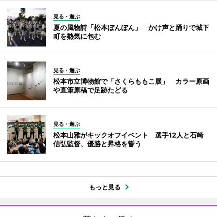
見る・遊ぶ
夏の風物詩「松本ぼんぼん」 かけ声と踊りで城下
町を熱気に包む
見る・遊ぶ
松本市立博物館で「さくらももこ展」 カラー原画
や直筆原稿で足跡たどる
見る・遊ぶ
松本山雅がキックオフイベント 選手12人と石崎
信弘監督、優勝と昇格を誓う
もっと見る