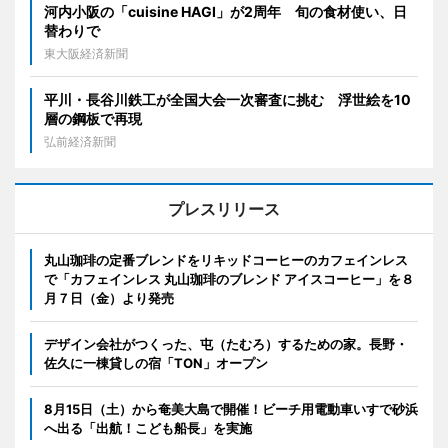
河内小阪の「cuisine HAGI」が2周年 旬の食材使い、日
替わりで
東大阪経済新聞
平川・長谷川鉄工が全国大会一次審査に挑む 浮世絵を10
層の鋼板で再現
弘前経済新聞
プレスリリース
丸山珈琲の定番ブレンドをリキッドコーヒーのカフェインレス
で「カフェインレス 丸山珈琲のブレンド アイスコーヒー」を８
月７日（金）より発売
デザイン会社がつくった、屯（たむろ）するための家。長野・
佐久に一棟貸しの宿「TON」オープン
8月15日（土）から奄美大島で開催！ビーチ用電動車いすで砂浜
へ出る「出航！こども船長」を実施