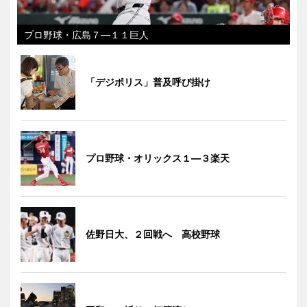
プロ野球・広島７―１１巨人
「デジポリス」普及呼び掛け
プロ野球・オリックス１―３楽天
佐野日大、２回戦へ 高校野球