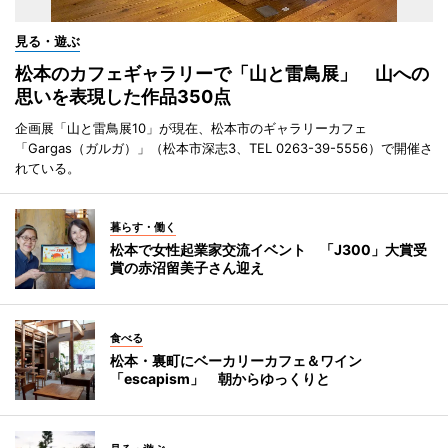
見る・遊ぶ
松本のカフェギャラリーで「山と雷鳥展」 山への
思いを表現した作品350点
企画展「山と雷鳥展10」が現在、松本市のギャラリーカフェ
「Gargas（ガルガ）」（松本市深志3、TEL 0263-39-5556）で開催さ
れている。
暮らす・働く
松本で女性起業家交流イベント 「J300」大賞受
賞の赤沼留美子さん迎え
食べる
松本・裏町にベーカリーカフェ＆ワイン
「escapism」 朝からゆっくりと