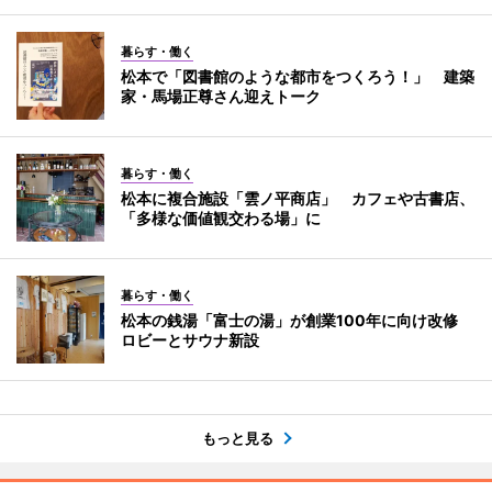
暮らす・働く
松本で「図書館のような都市をつくろう！」 建築
家・馬場正尊さん迎えトーク
暮らす・働く
松本に複合施設「雲ノ平商店」 カフェや古書店、
「多様な価値観交わる場」に
暮らす・働く
松本の銭湯「富士の湯」が創業100年に向け改修
ロビーとサウナ新設
もっと見る