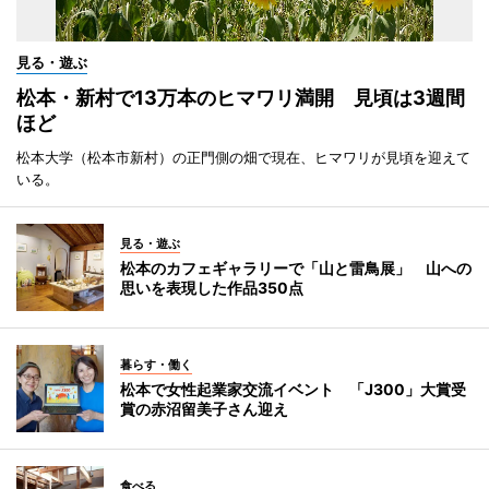
見る・遊ぶ
松本・新村で13万本のヒマワリ満開 見頃は3週間
ほど
松本大学（松本市新村）の正門側の畑で現在、ヒマワリが見頃を迎えて
いる。
見る・遊ぶ
松本のカフェギャラリーで「山と雷鳥展」 山への
思いを表現した作品350点
暮らす・働く
松本で女性起業家交流イベント 「J300」大賞受
賞の赤沼留美子さん迎え
食べる