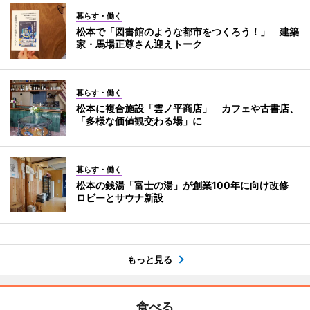
暮らす・働く
松本で「図書館のような都市をつくろう！」 建築
家・馬場正尊さん迎えトーク
暮らす・働く
松本に複合施設「雲ノ平商店」 カフェや古書店、
「多様な価値観交わる場」に
暮らす・働く
松本の銭湯「富士の湯」が創業100年に向け改修
ロビーとサウナ新設
もっと見る
食べる