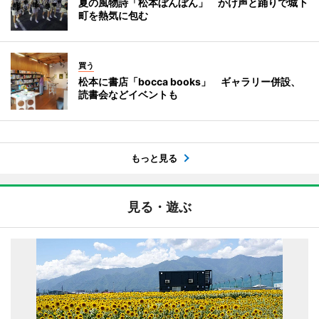
夏の風物詩「松本ぼんぼん」 かけ声と踊りで城下
町を熱気に包む
買う
松本に書店「bocca books」 ギャラリー併設、
読書会などイベントも
もっと見る
見る・遊ぶ