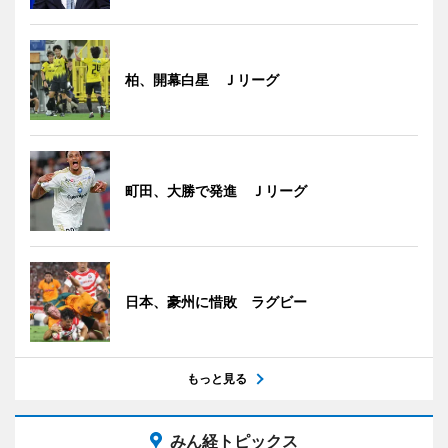
柏、開幕白星 Ｊリーグ
町田、大勝で発進 Ｊリーグ
日本、豪州に惜敗 ラグビー
もっと見る
みん経トピックス