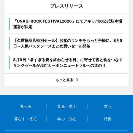
プレスリリース
「UNAGI ROCK FESTIVAL2026」にてアキッパの公式駐車場
運営が決定
【久世福商店特別セール】お盆のランチをもっと手軽に。8月8
日～人気パスタソースまとめ買いセール開催
8月8日「暑すぎる夏を終わらせる日」に寄せて森と食をつなぐ
サンクゼールが歩むカーボンニュートラルへの道のり
もっと見る
食べる
見る・遊ぶ
買う
暮らす・働く
学ぶ・知る
特集