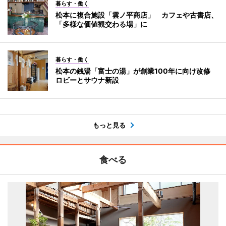
暮らす・働く
松本に複合施設「雲ノ平商店」 カフェや古書店、
「多様な価値観交わる場」に
暮らす・働く
松本の銭湯「富士の湯」が創業100年に向け改修
ロビーとサウナ新設
もっと見る
食べる