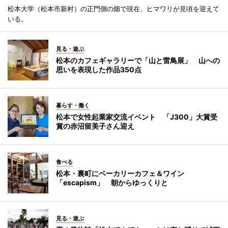
松本大学（松本市新村）の正門側の畑で現在、ヒマワリが見頃を迎えて
いる。
見る・遊ぶ
松本のカフェギャラリーで「山と雷鳥展」 山への
思いを表現した作品350点
暮らす・働く
松本で女性起業家交流イベント 「J300」大賞受
賞の赤沼留美子さん迎え
食べる
松本・裏町にベーカリーカフェ＆ワイン
「escapism」 朝からゆっくりと
見る・遊ぶ