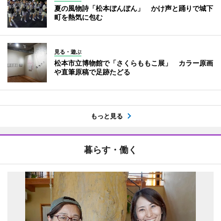
夏の風物詩「松本ぼんぼん」 かけ声と踊りで城下
町を熱気に包む
見る・遊ぶ
松本市立博物館で「さくらももこ展」 カラー原画
や直筆原稿で足跡たどる
もっと見る
暮らす・働く