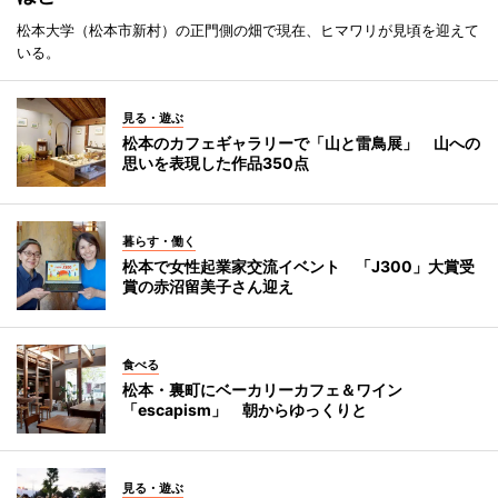
松本大学（松本市新村）の正門側の畑で現在、ヒマワリが見頃を迎えて
いる。
見る・遊ぶ
松本のカフェギャラリーで「山と雷鳥展」 山への
思いを表現した作品350点
暮らす・働く
松本で女性起業家交流イベント 「J300」大賞受
賞の赤沼留美子さん迎え
食べる
松本・裏町にベーカリーカフェ＆ワイン
「escapism」 朝からゆっくりと
見る・遊ぶ