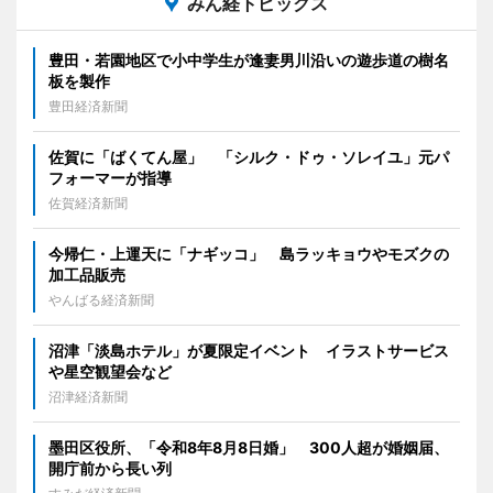
みん経トピックス
豊田・若園地区で小中学生が逢妻男川沿いの遊歩道の樹名
板を製作
豊田経済新聞
佐賀に「ばくてん屋」 「シルク・ドゥ・ソレイユ」元パ
フォーマーが指導
佐賀経済新聞
今帰仁・上運天に「ナギッコ」 島ラッキョウやモズクの
加工品販売
やんばる経済新聞
沼津「淡島ホテル」が夏限定イベント イラストサービス
や星空観望会など
沼津経済新聞
墨田区役所、「令和8年8月8日婚」 300人超が婚姻届、
開庁前から長い列