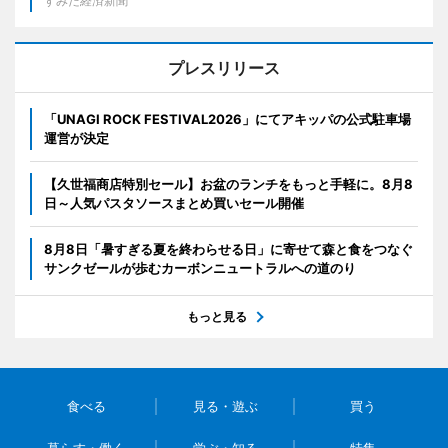
すみだ経済新聞
プレスリリース
「UNAGI ROCK FESTIVAL2026」にてアキッパの公式駐車場
運営が決定
【久世福商店特別セール】お盆のランチをもっと手軽に。8月8
日～人気パスタソースまとめ買いセール開催
8月8日「暑すぎる夏を終わらせる日」に寄せて森と食をつなぐ
サンクゼールが歩むカーボンニュートラルへの道のり
もっと見る
食べる
見る・遊ぶ
買う
暮らす・働く
学ぶ・知る
特集