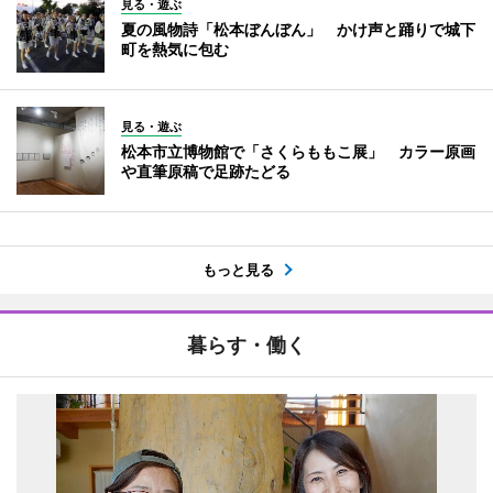
見る・遊ぶ
夏の風物詩「松本ぼんぼん」 かけ声と踊りで城下
町を熱気に包む
見る・遊ぶ
松本市立博物館で「さくらももこ展」 カラー原画
や直筆原稿で足跡たどる
もっと見る
暮らす・働く