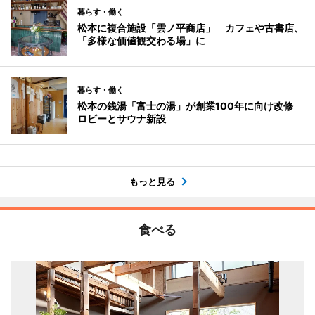
暮らす・働く
松本に複合施設「雲ノ平商店」 カフェや古書店、
「多様な価値観交わる場」に
暮らす・働く
松本の銭湯「富士の湯」が創業100年に向け改修
ロビーとサウナ新設
もっと見る
食べる