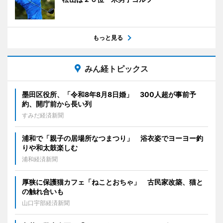
もっと見る
みん経トピックス
墨田区役所、「令和8年8月8日婚」 300人超が事前予
約、開庁前から長い列
すみだ経済新聞
浦和で「親子の居場所なつまつり」 浴衣姿でヨーヨー釣
りや和太鼓楽しむ
浦和経済新聞
厚狭に保護猫カフェ「ねことおちゃ」 古民家改築、猫と
の触れ合いも
山口宇部経済新聞