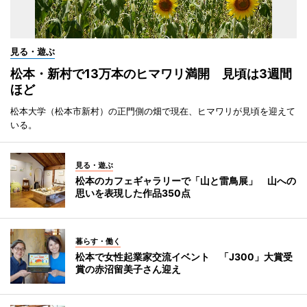
見る・遊ぶ
松本・新村で13万本のヒマワリ満開 見頃は3週間
ほど
松本大学（松本市新村）の正門側の畑で現在、ヒマワリが見頃を迎えて
いる。
見る・遊ぶ
松本のカフェギャラリーで「山と雷鳥展」 山への
思いを表現した作品350点
暮らす・働く
松本で女性起業家交流イベント 「J300」大賞受
賞の赤沼留美子さん迎え