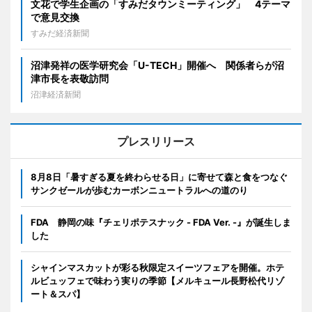
文花で学生企画の「すみだタウンミーティング」 4テーマ
で意見交換
すみだ経済新聞
沼津発祥の医学研究会「U-TECH」開催へ 関係者らが沼
津市長を表敬訪問
沼津経済新聞
プレスリリース
8月8日「暑すぎる夏を終わらせる日」に寄せて森と食をつなぐ
サンクゼールが歩むカーボンニュートラルへの道のり
FDA 静岡の味『チェリポテスナック - FDA Ver. -』が誕生しま
した
シャインマスカットが彩る秋限定スイーツフェアを開催。ホテ
ルビュッフェで味わう実りの季節【メルキュール長野松代リゾ
ート＆スパ】