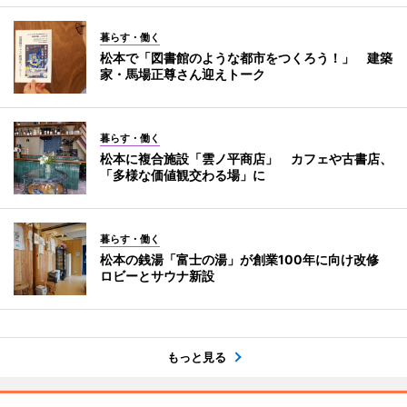
暮らす・働く
松本で「図書館のような都市をつくろう！」 建築
家・馬場正尊さん迎えトーク
暮らす・働く
松本に複合施設「雲ノ平商店」 カフェや古書店、
「多様な価値観交わる場」に
暮らす・働く
松本の銭湯「富士の湯」が創業100年に向け改修
ロビーとサウナ新設
もっと見る