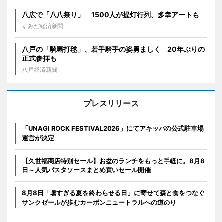
八広で「八八祭り」 1500人が提灯行列、多幸アートも
すみだ経済新聞
八戸の「騎馬打毬」、若手騎手の姿勇ましく 20年ぶりの
正式参拝も
八戸経済新聞
プレスリリース
「UNAGI ROCK FESTIVAL2026」にてアキッパの公式駐車場
運営が決定
【久世福商店特別セール】お盆のランチをもっと手軽に。8月8
日～人気パスタソースまとめ買いセール開催
8月8日「暑すぎる夏を終わらせる日」に寄せて森と食をつなぐ
サンクゼールが歩むカーボンニュートラルへの道のり