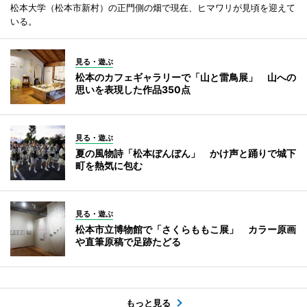
松本大学（松本市新村）の正門側の畑で現在、ヒマワリが見頃を迎えて
いる。
見る・遊ぶ
松本のカフェギャラリーで「山と雷鳥展」 山への
思いを表現した作品350点
見る・遊ぶ
夏の風物詩「松本ぼんぼん」 かけ声と踊りで城下
町を熱気に包む
見る・遊ぶ
松本市立博物館で「さくらももこ展」 カラー原画
や直筆原稿で足跡たどる
もっと見る