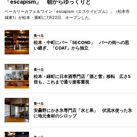
「escapism」 朝からゆっくりと
ベーカリーカフェ＆ワイン「escapism（エスケイピズム）」（松本市
城東1）が松本・裏町に7月22日、オープンした。
食べる
松本・中町にバー「SECOND」 バーの街への思
い継ぎ、「COAT」から独立
食べる
松本・緑町に日本酒専門店「酒と雪」移転 広さ5
倍も、これまで通り接客重視
食べる
安曇野にかき氷専門店「水と果」 伏流水使った氷
に地元食材のシロップ