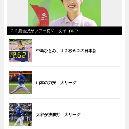
２２歳吉沢がツアー初Ｖ 女子ゴルフ
中島ひとみ、１２秒６２の日本新
山本の力投 大リーグ
大谷が決勝打 大リーグ