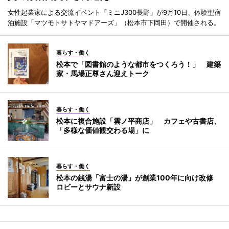
女性起業家による交流イベント「ミニJ300長野」が9月10日、体験型宿
泊施設「マツモトサトヤマドアーズ」（松本市下岡田）で開催される。
暮らす・働く
松本で「図書館のような都市をつくろう！」 建築
家・馬場正尊さん迎えトーク
暮らす・働く
松本に複合施設「雲ノ平商店」 カフェや古書店、
「多様な価値観交わる場」に
暮らす・働く
松本の銭湯「富士の湯」が創業100年に向け改修
ロビーとサウナ新設