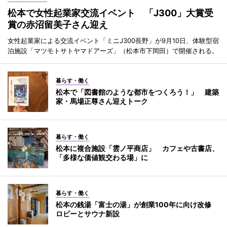
松本で女性起業家交流イベント 「J300」大賞受
賞の赤沼留美子さん迎え
女性起業家による交流イベント「ミニJ300長野」が9月10日、体験型宿
泊施設「マツモトサトヤマドアーズ」（松本市下岡田）で開催される。
暮らす・働く
松本で「図書館のような都市をつくろう！」 建築
家・馬場正尊さん迎えトーク
暮らす・働く
松本に複合施設「雲ノ平商店」 カフェや古書店、
「多様な価値観交わる場」に
暮らす・働く
松本の銭湯「富士の湯」が創業100年に向け改修
ロビーとサウナ新設