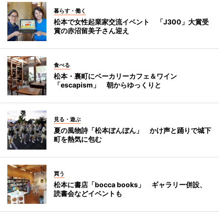
暮らす・働く
松本で女性起業家交流イベント 「J300」大賞受
賞の赤沼留美子さん迎え
食べる
松本・裏町にベーカリーカフェ＆ワイン
「escapism」 朝からゆっくりと
見る・遊ぶ
夏の風物詩「松本ぼんぼん」 かけ声と踊りで城下
町を熱気に包む
買う
松本に書店「bocca books」 ギャラリー併設、
読書会などイベントも