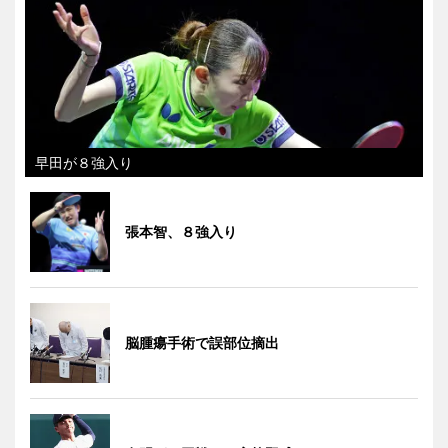
早田が８強入り
張本智、８強入り
脳腫瘍手術で誤部位摘出