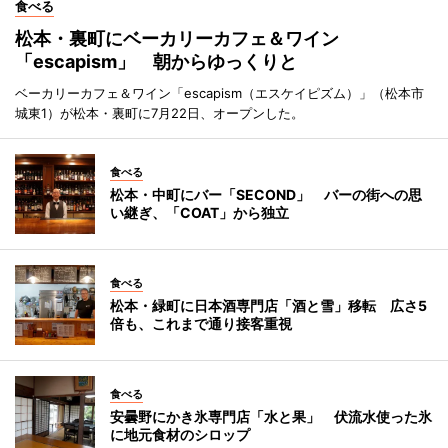
食べる
松本・裏町にベーカリーカフェ＆ワイン
「escapism」 朝からゆっくりと
ベーカリーカフェ＆ワイン「escapism（エスケイピズム）」（松本市
城東1）が松本・裏町に7月22日、オープンした。
食べる
松本・中町にバー「SECOND」 バーの街への思
い継ぎ、「COAT」から独立
食べる
松本・緑町に日本酒専門店「酒と雪」移転 広さ5
倍も、これまで通り接客重視
食べる
安曇野にかき氷専門店「水と果」 伏流水使った氷
に地元食材のシロップ