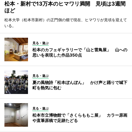
松本・新村で13万本のヒマワリ満開 見頃は3週間
ほど
松本大学（松本市新村）の正門側の畑で現在、ヒマワリが見頃を迎えて
いる。
見る・遊ぶ
松本のカフェギャラリーで「山と雷鳥展」 山への
思いを表現した作品350点
見る・遊ぶ
夏の風物詩「松本ぼんぼん」 かけ声と踊りで城下
町を熱気に包む
見る・遊ぶ
松本市立博物館で「さくらももこ展」 カラー原画
や直筆原稿で足跡たどる