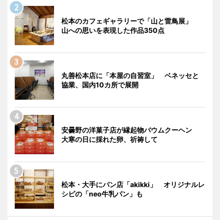
松本のカフェギャラリーで「山と雷鳥展」
山への思いを表現した作品350点
丸善松本店に「本屋の自習室」 ベネッセと
協業、国内10カ所で展開
安曇野の洋菓子店が縁起物バウムクーヘン
大寒の日に採れた卵、祈祷して
松本・大手にパン店「akikki」 オリジナルレ
シピの「neo牛乳パン」も